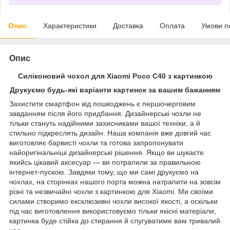
Опис
Характеристики
Доставка
Оплата
Умови п
Опис
Силіконовий чохол для Xiaomi Poco C40 з картинкою
Друкуємо будь-які варіанти картинок за вашим бажанням
Захистити смартфон від пошкоджень є першочерговим
завданням після його придбання. Дизайнерські чохли не
тільки стануть надійними захисниками вашої техніки, а й
стильно підкреслять дизайн. Наша компанія вже довгий час
виготовляє барвисті чохли та готова запропонувати
найоригінальніші дизайнерські рішення. Якщо ви шукаєте
якийсь цікавий аксесуар — ви потрапили за правильною
інтернет-пускою. Завдяки тому, що ми самі друкуємо на
чохлах, на сторінках нашого порта можна натрапити на зовсім
різні та незвичайні чохли з картинкою для Xiaomi. Ми своїми
силами створимо ексклюзивні чохли високої якості, а оскільки
під час виготовлення використовуємо тільки якісні матеріали,
картинка буде стійка до стирання й слугуватиме вам тривалий