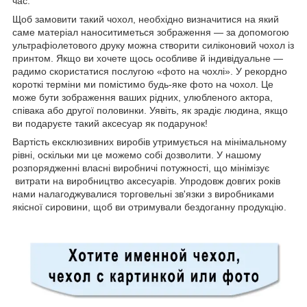
час.
Щоб замовити такий чохол, необхідно визначитися на який
саме матеріал наноситиметься зображення — за допомогою
ультрафіолетового друку можна створити силіконовий чохол із
принтом. Якщо ви хочете щось особливе й індивідуальне —
радимо скористатися послугою «фото на чохлі». У рекордно
короткі терміни ми помістимо будь-яке фото на чохол. Це
може бути зображення ваших рідних, улюбленого актора,
співака або другої половинки. Уявіть, як зрадіє людина, якщо
ви подаруєте такий аксесуар як подарунок!
Вартість ексклюзивних виробів утримується на мінімальному
рівні, оскільки ми це можемо собі дозволити. У нашому
розпорядженні власні виробничі потужності, що мінімізує
витрати на виробництво аксесуарів. Упродовж довгих років
нами налагоджувалися торговельні зв'язки з виробниками
якісної сировини, щоб ви отримували бездоганну продукцію.