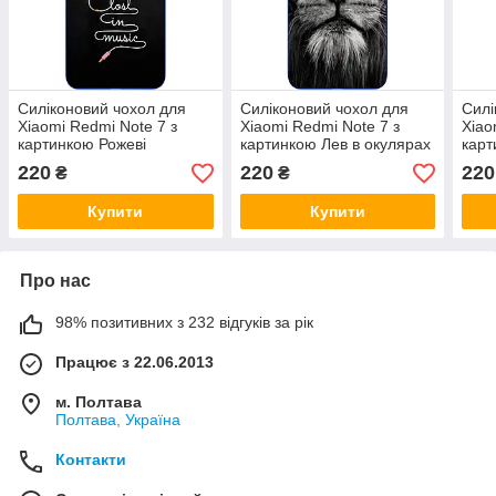
Силіконовий чохол для
Силіконовий чохол для
Силі
Xiaomi Redmi Note 7 з
Xiaomi Redmi Note 7 з
Xiao
картинкою Рожеві
картинкою Лев в окулярах
карт
навушники
нав
220
220
220
₴
₴
Купити
Купити
Про нас
98% позитивних з 232 відгуків за рік
Працює з 22.06.2013
м. Полтава
Полтава, Україна
Контакти