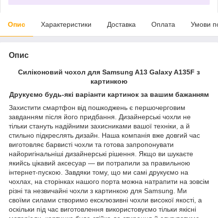
Опис
Характеристики
Доставка
Оплата
Умови п
Опис
Силіконовий чохол для Samsung A13 Galaxy A135F з
картинкою
Друкуємо будь-які варіанти картинок за вашим бажанням
Захистити смартфон від пошкоджень є першочерговим
завданням після його придбання. Дизайнерські чохли не
тільки стануть надійними захисниками вашої техніки, а й
стильно підкреслять дизайн. Наша компанія вже довгий час
виготовляє барвисті чохли та готова запропонувати
найоригінальніші дизайнерські рішення. Якщо ви шукаєте
якийсь цікавий аксесуар — ви потрапили за правильною
інтернет-пускою. Завдяки тому, що ми самі друкуємо на
чохлах, на сторінках нашого порта можна натрапити на зовсім
різні та незвичайні чохли з картинкою для Samsung. Ми
своїми силами створимо ексклюзивні чохли високої якості, а
оскільки під час виготовлення використовуємо тільки якісні