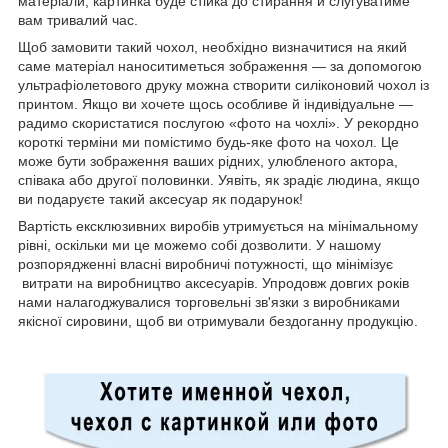
матеріали, картинка буде стійка до стирання й слугуватиме
вам тривалий час.
Щоб замовити такий чохол, необхідно визначитися на який
саме матеріал наноситиметься зображення — за допомогою
ультрафіолетового друку можна створити силіконовий чохол із
принтом. Якщо ви хочете щось особливе й індивідуальне —
радимо скористатися послугою «фото на чохлі». У рекордно
короткі терміни ми помістимо будь-яке фото на чохол. Це
може бути зображення ваших рідних, улюбленого актора,
співака або другої половинки. Уявіть, як зрадіє людина, якщо
ви подаруєте такий аксесуар як подарунок!
Вартість ексклюзивних виробів утримується на мінімальному
рівні, оскільки ми це можемо собі дозволити. У нашому
розпорядженні власні виробничі потужності, що мінімізує
витрати на виробництво аксесуарів. Упродовж довгих років
нами налагоджувалися торговельні зв'язки з виробниками
якісної сировини, щоб ви отримували бездоганну продукцію.