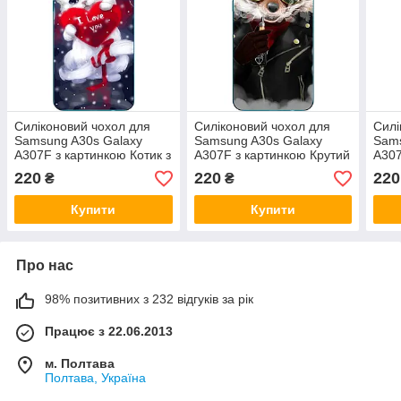
Силіконовий чохол для
Силіконовий чохол для
Силі
Samsung A30s Galaxy
Samsung A30s Galaxy
Sams
A307F з картинкою Котик з
A307F з картинкою Крутий
A307
серцем
єнот
Стік
220
220
220
₴
₴
Купити
Купити
Про нас
98% позитивних з 232 відгуків за рік
Працює з 22.06.2013
м. Полтава
Полтава, Україна