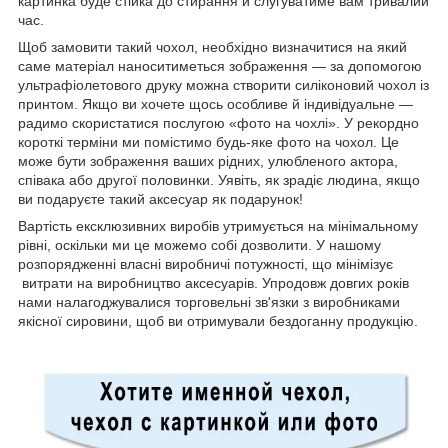
картинка буде стійка до стирання й слугуватиме вам тривалий
час.
Щоб замовити такий чохол, необхідно визначитися на який
саме матеріал наноситиметься зображення — за допомогою
ультрафіолетового друку можна створити силіконовий чохол із
принтом. Якщо ви хочете щось особливе й індивідуальне —
радимо скористатися послугою «фото на чохлі». У рекордно
короткі терміни ми помістимо будь-яке фото на чохол. Це
може бути зображення ваших рідних, улюбленого актора,
співака або другої половинки. Уявіть, як зрадіє людина, якщо
ви подаруєте такий аксесуар як подарунок!
Вартість ексклюзивних виробів утримується на мінімальному
рівні, оскільки ми це можемо собі дозволити. У нашому
розпорядженні власні виробничі потужності, що мінімізує
витрати на виробництво аксесуарів. Упродовж довгих років
нами налагоджувалися торговельні зв'язки з виробниками
якісної сировини, щоб ви отримували бездоганну продукцію.