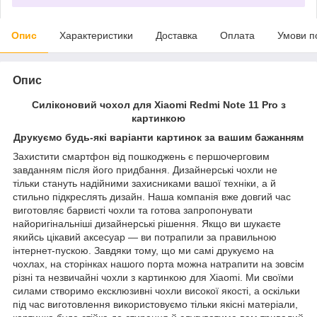
Опис
Характеристики
Доставка
Оплата
Умови п
Опис
Силіконовий чохол для Xiaomi Redmi Note 11 Pro з
картинкою
Друкуємо будь-які варіанти картинок за вашим бажанням
Захистити смартфон від пошкоджень є першочерговим
завданням після його придбання. Дизайнерські чохли не
тільки стануть надійними захисниками вашої техніки, а й
стильно підкреслять дизайн. Наша компанія вже довгий час
виготовляє барвисті чохли та готова запропонувати
найоригінальніші дизайнерські рішення. Якщо ви шукаєте
якийсь цікавий аксесуар — ви потрапили за правильною
інтернет-пускою. Завдяки тому, що ми самі друкуємо на
чохлах, на сторінках нашого порта можна натрапити на зовсім
різні та незвичайні чохли з картинкою для Xiaomi. Ми своїми
силами створимо ексклюзивні чохли високої якості, а оскільки
під час виготовлення використовуємо тільки якісні матеріали,