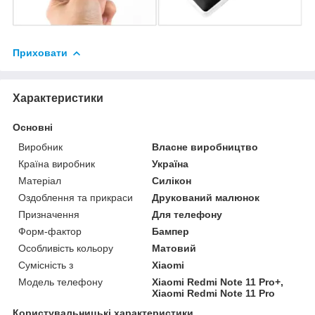
Приховати
Характеристики
Основні
Виробник
Власне виробництво
Країна виробник
Україна
Матеріал
Силікон
Оздоблення та прикраси
Друкований малюнок
Призначення
Для телефону
Форм-фактор
Бампер
Особливість кольору
Матовий
Сумісність з
Xiaomi
Модель телефону
Xiaomi Redmi Note 11 Pro+,
Xiaomi Redmi Note 11 Pro
Користувальницькі характеристики