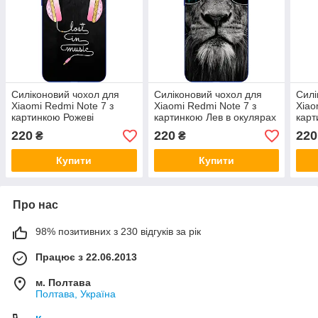
Силіконовий чохол для
Силіконовий чохол для
Силі
Xiaomi Redmi Note 7 з
Xiaomi Redmi Note 7 з
Xiao
картинкою Рожеві
картинкою Лев в окулярах
карт
навушники
нав
220
220
220
₴
₴
Купити
Купити
Про нас
98% позитивних з 230 відгуків за рік
Працює з 22.06.2013
м. Полтава
Полтава, Україна