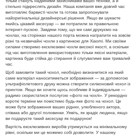
тільки стануть надійними захисниками вашої техніки, а й
стильно підкреслять дизайн. Наша компанія вже довгий час
виготовляє барвисті чохли та готова запропонувати
найоригінальніші дизайнерські рішення. Якщо ви шукаєте
якийсь цікавий аксесуар — ви потрапили за правильною
інтернет-пускою. Завдяки тому, що ми самі друкуємо на
чохлах, на сторінках нашого порта можна натрапити на зовсім
різні та незвичайні чохли з картинкою для Xiaomi. Ми своїми
силами створимо ексклюзивні чохли високої якості, а оскільки
під час виготовлення використовуємо тільки якісні матеріали,
картинка буде стійка до стирання й слугуватиме вам тривалий
час.
Щоб замовити такий чохол, необхідно визначитися на який
саме матеріал наноситиметься зображення — за допомогою
ультрафіолетового друку можна створити силіконовий чохол із
принтом. Якщо ви хочете щось особливе й індивідуальне —
радимо скористатися послугою «фото на чохлі». У рекордно
короткі терміни ми помістимо будь-яке фото на чохол. Це
може бути зображення ваших рідних, улюбленого актора,
співака або другої половинки. Уявіть, як зрадіє людина, якщо
ви подаруєте такий аксесуар як подарунок!
Вартість ексклюзивних виробів утримується на мінімальному
рівні, оскільки ми це можемо собі дозволити. У нашому