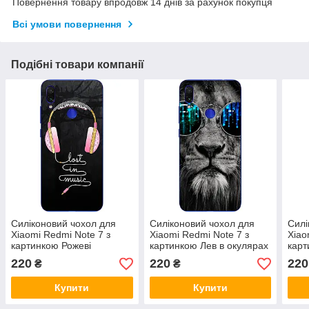
Повернення товару впродовж 14 днів за рахунок покупця
Всі умови повернення
Подібні товари компанії
Силіконовий чохол для
Силіконовий чохол для
Силі
Xiaomi Redmi Note 7 з
Xiaomi Redmi Note 7 з
Xiao
картинкою Рожеві
картинкою Лев в окулярах
карт
навушники
нав
220
220
220
₴
₴
Купити
Купити