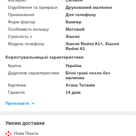
Матеріал
Силікон
Оздоблення та прикраси
Друкований малюнок
Призначення
Для телефону
Форм-фактор
Бампер
Особливість кольору
Матовий
Сумісність з
Xiaomi
Модель телефону
Xiaomi Redmi A1+, Xiaomi
Redmi A1
Користувальницькі характеристики
Країна
Україна
Додаткові характеристики
Бічні грані чохла без
малюнка
Картинка
Атака Титанів
Гарантія
14 днів
Приховати
Умови доставки
Нова Пошта