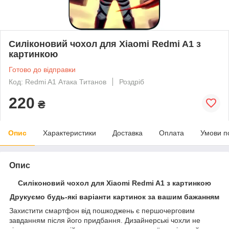
Силіконовий чохол для Xiaomi Redmi A1 з
картинкою
Готово до відправки
Код: Redmi A1 Атака Титанов
Роздріб
220
₴
Опис
Характеристики
Доставка
Оплата
Умови п
Опис
Силіконовий чохол для Xiaomi Redmi A1 з картинкою
Друкуємо будь-які варіанти картинок за вашим бажанням
Захистити смартфон від пошкоджень є першочерговим
завданням після його придбання. Дизайнерські чохли не