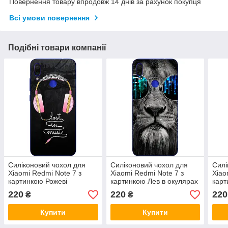
Повернення товару впродовж 14 днів за рахунок покупця
Всі умови повернення
Подібні товари компанії
Силіконовий чохол для
Силіконовий чохол для
Силі
Xiaomi Redmi Note 7 з
Xiaomi Redmi Note 7 з
Xiao
картинкою Рожеві
картинкою Лев в окулярах
карт
навушники
нав
220
220
220
₴
₴
Купити
Купити