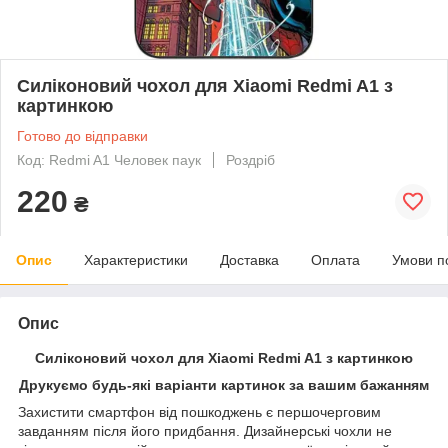
Силіконовий чохол для Xiaomi Redmi A1 з
картинкою
Готово до відправки
Код: Redmi A1 Человек паук
Роздріб
220
₴
Опис
Характеристики
Доставка
Оплата
Умови п
Опис
Силіконовий чохол для Xiaomi Redmi A1 з картинкою
Друкуємо будь-які варіанти картинок за вашим бажанням
Захистити смартфон від пошкоджень є першочерговим
завданням після його придбання. Дизайнерські чохли не