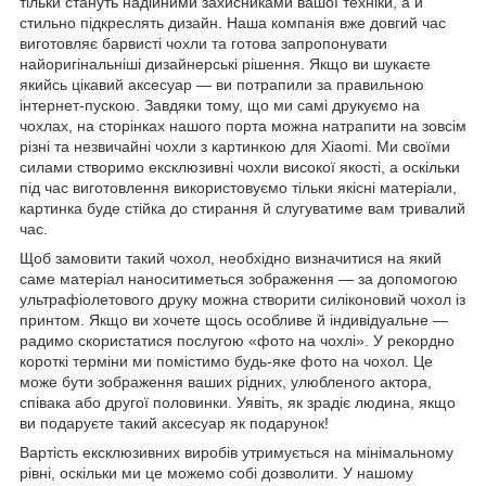
тільки стануть надійними захисниками вашої техніки, а й
стильно підкреслять дизайн. Наша компанія вже довгий час
виготовляє барвисті чохли та готова запропонувати
найоригінальніші дизайнерські рішення. Якщо ви шукаєте
якийсь цікавий аксесуар — ви потрапили за правильною
інтернет-пускою. Завдяки тому, що ми самі друкуємо на
чохлах, на сторінках нашого порта можна натрапити на зовсім
різні та незвичайні чохли з картинкою для Xiaomi. Ми своїми
силами створимо ексклюзивні чохли високої якості, а оскільки
під час виготовлення використовуємо тільки якісні матеріали,
картинка буде стійка до стирання й слугуватиме вам тривалий
час.
Щоб замовити такий чохол, необхідно визначитися на який
саме матеріал наноситиметься зображення — за допомогою
ультрафіолетового друку можна створити силіконовий чохол із
принтом. Якщо ви хочете щось особливе й індивідуальне —
радимо скористатися послугою «фото на чохлі». У рекордно
короткі терміни ми помістимо будь-яке фото на чохол. Це
може бути зображення ваших рідних, улюбленого актора,
співака або другої половинки. Уявіть, як зрадіє людина, якщо
ви подаруєте такий аксесуар як подарунок!
Вартість ексклюзивних виробів утримується на мінімальному
рівні, оскільки ми це можемо собі дозволити. У нашому