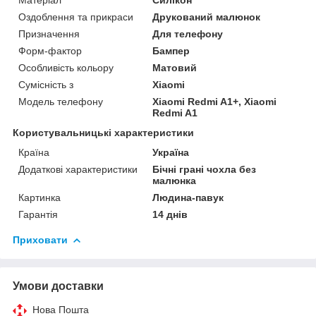
Матеріал
Силікон
Оздоблення та прикраси
Друкований малюнок
Призначення
Для телефону
Форм-фактор
Бампер
Особливість кольору
Матовий
Сумісність з
Xiaomi
Модель телефону
Xiaomi Redmi A1+, Xiaomi
Redmi A1
Користувальницькі характеристики
Країна
Україна
Додаткові характеристики
Бічні грані чохла без
малюнка
Картинка
Людина-павук
Гарантія
14 днів
Приховати
Умови доставки
Нова Пошта