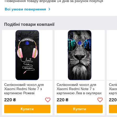
Повернення товару впродовж 14 днів за рахунок покупця
Всі умови повернення
Подібні товари компанії
Силіконовий чохол для
Силіконовий чохол для
Силі
Xiaomi Redmi Note 7 з
Xiaomi Redmi Note 7 з
Xiao
картинкою Рожеві
картинкою Лев в окулярах
карт
навушники
нав
220
220
220
₴
₴
Купити
Купити