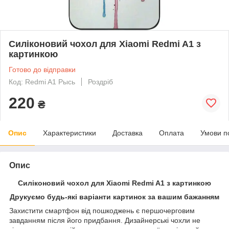
Силіконовий чохол для Xiaomi Redmi A1 з
картинкою
Готово до відправки
Код: Redmi A1 Рысь
Роздріб
220
₴
Опис
Характеристики
Доставка
Оплата
Умови п
Опис
Силіконовий чохол для Xiaomi Redmi A1 з картинкою
Друкуємо будь-які варіанти картинок за вашим бажанням
Захистити смартфон від пошкоджень є першочерговим
завданням після його придбання. Дизайнерські чохли не