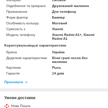
Матеріал
Силікон
Оздоблення та прикраси
Друкований малюнок
Призначення
Для телефону
Форм-фактор
Бампер
Особливість кольору
Матовий
Сумісність з
Xiaomi
Модель телефону
Xiaomi Redmi A1+, Xiaomi
Redmi A1
Користувальницькі характеристики
Країна
Україна
Додаткові характеристики
Бічні грані чохла без
малюнка
Картинка
Рысь
Гарантія
14 днів
Приховати
Умови доставки
Нова Пошта