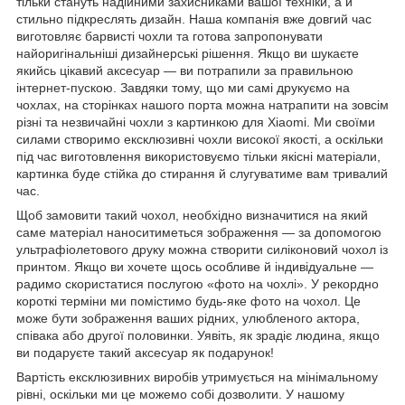
тільки стануть надійними захисниками вашої техніки, а й
стильно підкреслять дизайн. Наша компанія вже довгий час
виготовляє барвисті чохли та готова запропонувати
найоригінальніші дизайнерські рішення. Якщо ви шукаєте
якийсь цікавий аксесуар — ви потрапили за правильною
інтернет-пускою. Завдяки тому, що ми самі друкуємо на
чохлах, на сторінках нашого порта можна натрапити на зовсім
різні та незвичайні чохли з картинкою для Xiaomi. Ми своїми
силами створимо ексклюзивні чохли високої якості, а оскільки
під час виготовлення використовуємо тільки якісні матеріали,
картинка буде стійка до стирання й слугуватиме вам тривалий
час.
Щоб замовити такий чохол, необхідно визначитися на який
саме матеріал наноситиметься зображення — за допомогою
ультрафіолетового друку можна створити силіконовий чохол із
принтом. Якщо ви хочете щось особливе й індивідуальне —
радимо скористатися послугою «фото на чохлі». У рекордно
короткі терміни ми помістимо будь-яке фото на чохол. Це
може бути зображення ваших рідних, улюбленого актора,
співака або другої половинки. Уявіть, як зрадіє людина, якщо
ви подаруєте такий аксесуар як подарунок!
Вартість ексклюзивних виробів утримується на мінімальному
рівні, оскільки ми це можемо собі дозволити. У нашому