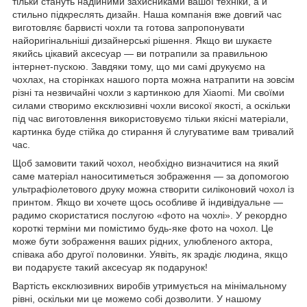
тільки стануть надійними захисниками вашої техніки, а й
стильно підкреслять дизайн. Наша компанія вже довгий час
виготовляє барвисті чохли та готова запропонувати
найоригінальніші дизайнерські рішення. Якщо ви шукаєте
якийсь цікавий аксесуар — ви потрапили за правильною
інтернет-пускою. Завдяки тому, що ми самі друкуємо на
чохлах, на сторінках нашого порта можна натрапити на зовсім
різні та незвичайні чохли з картинкою для Xiaomi. Ми своїми
силами створимо ексклюзивні чохли високої якості, а оскільки
під час виготовлення використовуємо тільки якісні матеріали,
картинка буде стійка до стирання й слугуватиме вам тривалий
час.
Щоб замовити такий чохол, необхідно визначитися на який
саме матеріал наноситиметься зображення — за допомогою
ультрафіолетового друку можна створити силіконовий чохол із
принтом. Якщо ви хочете щось особливе й індивідуальне —
радимо скористатися послугою «фото на чохлі». У рекордно
короткі терміни ми помістимо будь-яке фото на чохол. Це
може бути зображення ваших рідних, улюбленого актора,
співака або другої половинки. Уявіть, як зрадіє людина, якщо
ви подаруєте такий аксесуар як подарунок!
Вартість ексклюзивних виробів утримується на мінімальному
рівні, оскільки ми це можемо собі дозволити. У нашому