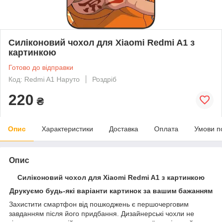
Силіконовий чохол для Xiaomi Redmi A1 з
картинкою
Готово до відправки
Код: Redmi A1 Наруто
Роздріб
220
₴
Опис
Характеристики
Доставка
Оплата
Умови п
Опис
Силіконовий чохол для Xiaomi Redmi A1 з картинкою
Друкуємо будь-які варіанти картинок за вашим бажанням
Захистити смартфон від пошкоджень є першочерговим
завданням після його придбання. Дизайнерські чохли не