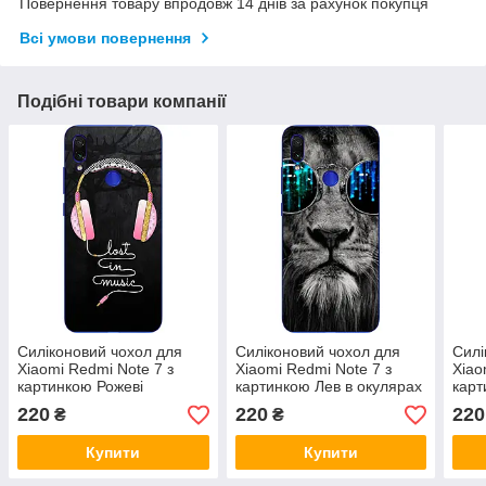
Повернення товару впродовж 14 днів за рахунок покупця
Всі умови повернення
Подібні товари компанії
Силіконовий чохол для
Силіконовий чохол для
Силі
Xiaomi Redmi Note 7 з
Xiaomi Redmi Note 7 з
Xiao
картинкою Рожеві
картинкою Лев в окулярах
карт
навушники
нав
220
220
220
₴
₴
Купити
Купити