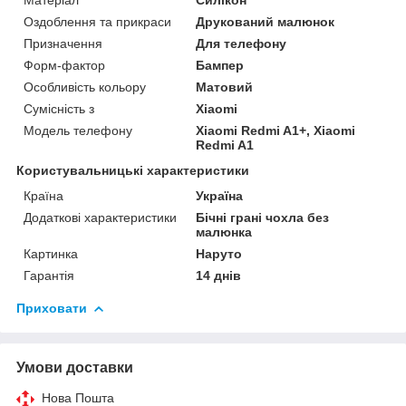
Матеріал
Силікон
Оздоблення та прикраси
Друкований малюнок
Призначення
Для телефону
Форм-фактор
Бампер
Особливість кольору
Матовий
Сумісність з
Xiaomi
Модель телефону
Xiaomi Redmi A1+, Xiaomi
Redmi A1
Користувальницькі характеристики
Країна
Україна
Додаткові характеристики
Бічні грані чохла без
малюнка
Картинка
Наруто
Гарантія
14 днів
Приховати
Умови доставки
Нова Пошта