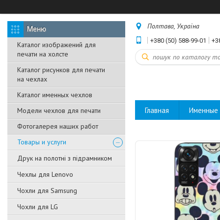
Полтава, Україна
+380 (50) 588-99-01
+3
Каталог изображений для
печати на холсте
Каталог рисунков для печати
на чехлах
Каталог именных чехлов
Главная
Именные 
Модели чехлов для печати
Фотогалерея наших работ
Товары и услуги
Друк на полотні з підрамником
Чехлы для Lenovo
Чохли для Samsung
Чохли для LG