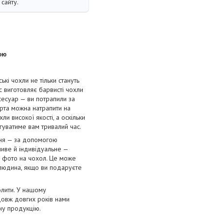
сайту.
ою
і чохли не тільки стануть
с виготовляє барвисті чохли
сесуар — ви потрапили за
орта можна натрапити на
и високої якості, а оскільки
угуватиме вам тривалий час.
ння — за допомогою
ливе й індивідуальне —
е фото на чохол. Це може
 людина, якщо ви подаруєте
олити. У нашому
довж довгих років нами
нну продукцію.