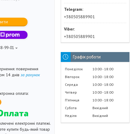
+380505889901
пити
+380505889901
88-99-01
Графік роботи
повернення
Понеділок
10:00
18:00
гом 14 днів
за рахунок
Вівторок
10:00
18:00
Середа
10:00
18:00
Четвер
10:00
18:00
Пʼятниця
10:00
18:00
Субота
Вихідний
Неділя
Вихідний
ключені електронні платежі.
те купити будь-який товар