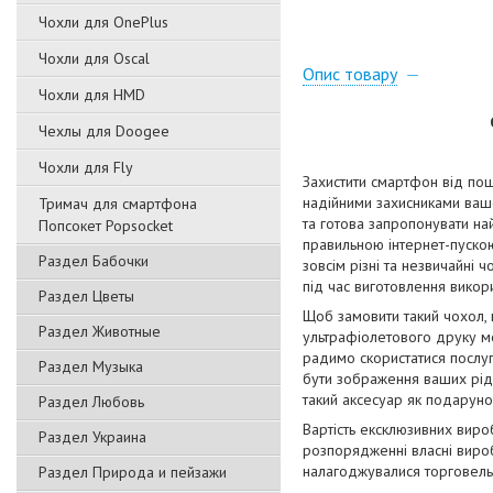
Чохли для OnePlus
Чохли для Oscal
Опис товару
Чохли для HMD
Чехлы для Doogee
Чохли для Fly
Захистити смартфон від пош
надійними захисниками вашо
Тримач для смартфона
та готова запропонувати на
Попсокет Popsocket
правильною інтернет-пускою
Раздел Бабочки
зовсім різні та незвичайні 
під час виготовлення викори
Раздел Цветы
Щоб замовити такий чохол,
Раздел Животные
ультрафіолетового друку мо
радимо скористатися послуг
Раздел Музыка
бути зображення ваших рідн
такий аксесуар як подаруно
Раздел Любовь
Вартість ексклюзивних виро
Раздел Украина
розпорядженні власні вироб
налагоджувалися торговельн
Раздел Природа и пейзажи