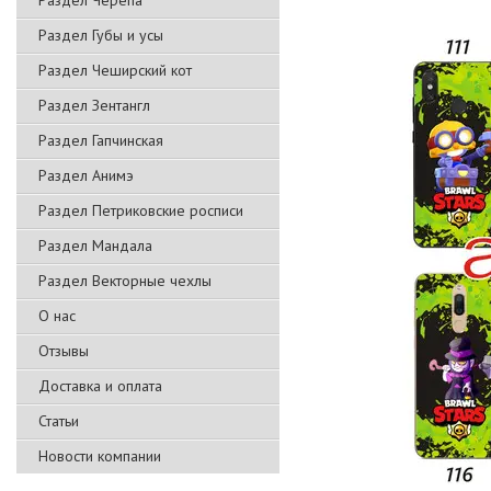
Раздел Черепа
Раздел Губы и усы
Раздел Чеширский кот
Раздел Зентангл
Раздел Гапчинская
Раздел Анимэ
Раздел Петриковские росписи
Раздел Мандала
Раздел Векторные чехлы
О нас
Отзывы
Доставка и оплата
Статьи
Новости компании