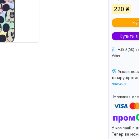
220 ₴
Ку
Купити з
+380 (50) 5
Viber
товару протя
покупця
У компанії під
Тепер ви може