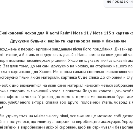
не покидаючи 
Силіконовий чохол для Xiaomi Redmi Note 11 / Note 11S з картинк
Друкуємо будь-які варіанти картинок за вашим бажанням
коджень є першочерговим завданням після його придбання. Дизайнерськ
ї техніки, а й стильно підкреслять дизайн. Наша компанія вже довгий ча
йоригінальніші дизайнерські рішення. Якщо ви шукаєте якийсь цікавий ак
. Завдяки тому, що ми самі друкуємо на чохлах, на сторінках нашого п
чохли з картинкою для Xiaomi. Ми своїми силами створимо ексклюзивні чохл
стовуємо тільки якісні матеріали, картинка буде стійка до стирання й сл
 необхідно визначитися на який саме матеріал наноситиметься зображе
жна створити силіконовий чохол із принтом. Якщо ви хочете щось особ
ою «фото на чохлі». У рекордно короткі терміни ми помістимо будь-як
их, улюбленого актора, співака або другої половинки. Уявіть, як зрадіє
к!
бів утримується на мінімальному рівні, оскільки ми це можемо собі дозв
ничі потужності, що мінімізує витрати на виробництво аксесуарів. Упро
і зв'язки з виробниками якісної сировини, щоб ви отримували бездога