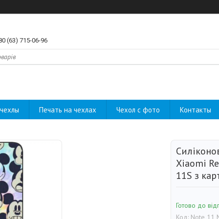
80 (63) 715-06-96
чехлы
Печать на чехлах
Чехол с фото
Контакты
Силіконо
Xiaomi Re
11S з ка
Готово до від
Код:
Note 11 