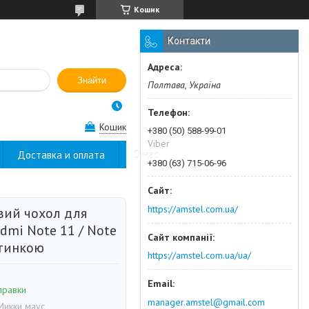
Кошик
Контакти
Знайти
Полтава, Україна
Кошик
+380 (50) 588-99-01
Viber
Доставка и оплата
О нас
+380 (63) 715-06-96
https://amstel.com.ua/
вий чохол для
dmi Note 11 / Note
ртинкою
https://amstel.com.ua/ua/
правки
manager.amstel@gmail.com
Микки маус