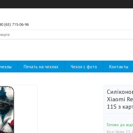
80 (63) 715-06-96
чехлы
Печать на чехлах
Чехол с фото
Контакты
Силіконо
Xiaomi Re
11S з ка
Готово до від
Код:
Note 11