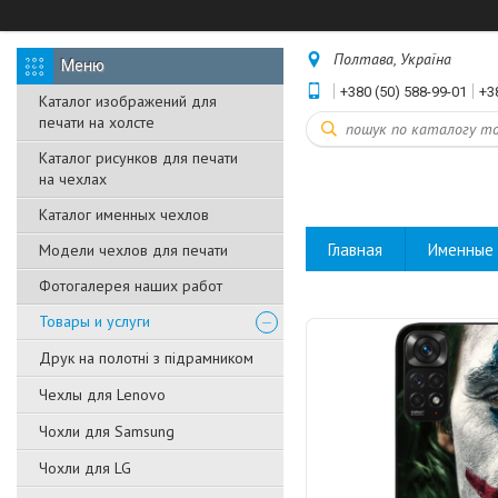
Полтава, Україна
+380 (50) 588-99-01
+3
Каталог изображений для
печати на холсте
Каталог рисунков для печати
на чехлах
Каталог именных чехлов
Главная
Именные 
Модели чехлов для печати
Фотогалерея наших работ
Товары и услуги
Друк на полотні з підрамником
Чехлы для Lenovo
Чохли для Samsung
Чохли для LG