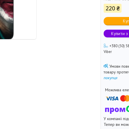
220 ₴
Ку
Купити з
+380 (50) 5
Viber
товару протя
покупця
У компанії під
Тепер ви може