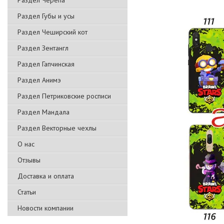
Раздел Черепа
Раздел Губы и усы
Раздел Чеширский кот
Раздел Зентангл
Раздел Гапчинская
Раздел Анимэ
Раздел Петриковские росписи
Раздел Мандала
Раздел Векторные чехлы
О нас
Отзывы
Доставка и оплата
Статьи
Новости компании