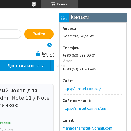
Кошик
Контакти
Знайти
Полтава, Україна
Кошик
+380 (50) 588-99-01
Viber
Доставка и оплата
О нас
+380 (63) 715-06-96
https://amstel.com.ua/
вий чохол для
dmi Note 11 / Note
ртинкою
https://amstel.com.ua/ua/
правки
manager.amstel@gmail.com
 Джокер