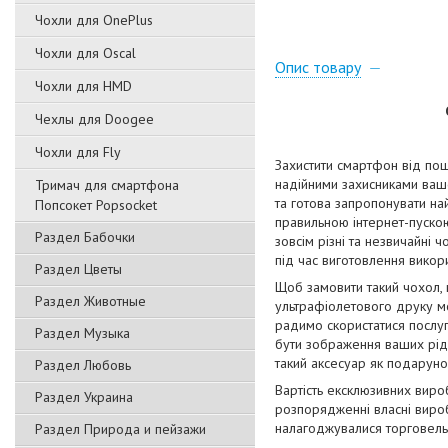
Чохли для OnePlus
Чохли для Oscal
Опис товару
Чохли для HMD
Чехлы для Doogee
Чохли для Fly
Захистити смартфон від пош
надійними захисниками вашо
Тримач для смартфона
та готова запропонувати на
Попсокет Popsocket
правильною інтернет-пускою
Раздел Бабочки
зовсім різні та незвичайні 
під час виготовлення викори
Раздел Цветы
Щоб замовити такий чохол,
Раздел Животные
ультрафіолетового друку мо
радимо скористатися послуг
Раздел Музыка
бути зображення ваших рідн
такий аксесуар як подаруно
Раздел Любовь
Вартість ексклюзивних виро
Раздел Украина
розпорядженні власні вироб
налагоджувалися торговельн
Раздел Природа и пейзажи