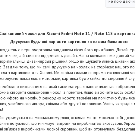
не покидаючи 
Силіконовий чохол для Xiaomi Redmi Note 11 / Note 11S з картинк
Друкуємо будь-які варіанти картинок за вашим бажанням
коджень є першочерговим завданням після його придбання. Дизайнерськ
ї техніки, а й стильно підкреслять дизайн. Наша компанія вже довгий ча
йоригінальніші дизайнерські рішення. Якщо ви шукаєте якийсь цікавий ак
. Завдяки тому, що ми самі друкуємо на чохлах, на сторінках нашого п
чохли з картинкою для Xiaomi. Ми своїми силами створимо ексклюзивні чохл
стовуємо тільки якісні матеріали, картинка буде стійка до стирання й сл
 необхідно визначитися на який саме матеріал наноситиметься зображе
жна створити силіконовий чохол із принтом. Якщо ви хочете щось особ
ою «фото на чохлі». У рекордно короткі терміни ми помістимо будь-як
их, улюбленого актора, співака або другої половинки. Уявіть, як зрадіє
к!
бів утримується на мінімальному рівні, оскільки ми це можемо собі дозв
ничі потужності, що мінімізує витрати на виробництво аксесуарів. Упро
і зв'язки з виробниками якісної сировини, щоб ви отримували бездога