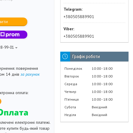
+380505889901
пити
+380505889901
88-99-01
Графік роботи
повернення
Понеділок
10:00
18:00
гом 14 днів
за рахунок
Вівторок
10:00
18:00
Середа
10:00
18:00
Четвер
10:00
18:00
Пʼятниця
10:00
18:00
Субота
Вихідний
Неділя
Вихідний
ключені електронні платежі.
те купити будь-який товар