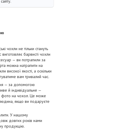
сайту.
ою
і чохли не тільки стануть
с виготовляє барвисті чохли
сесуар — ви потрапили за
орта можна натрапити на
и високої якості, а оскільки
угуватиме вам тривалий час.
ння — за допомогою
ливе й індивідуальне —
е фото на чохол. Це може
 людина, якщо ви подаруєте
олити. У нашому
довж довгих років нами
нну продукцію.