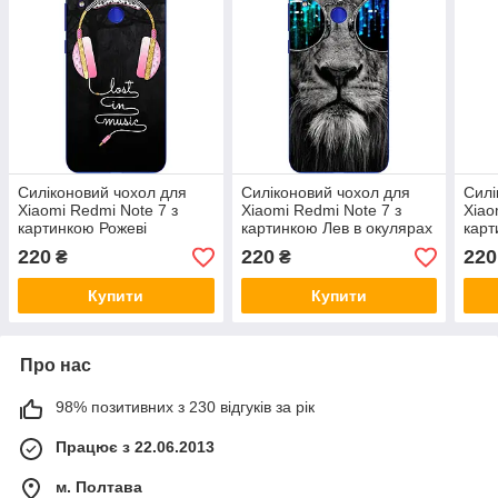
Силіконовий чохол для
Силіконовий чохол для
Силі
Xiaomi Redmi Note 7 з
Xiaomi Redmi Note 7 з
Xiao
картинкою Рожеві
картинкою Лев в окулярах
карт
навушники
нав
220
220
220
₴
₴
Купити
Купити
Про нас
98% позитивних з 230 відгуків за рік
Працює з 22.06.2013
м. Полтава