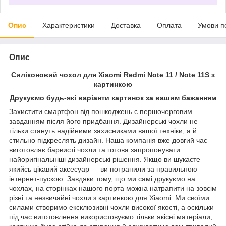
Опис
Характеристики
Доставка
Оплата
Умови п
Опис
Силіконовий чохол для Xiaomi Redmi Note 11 / Note 11S з
картинкою
Друкуємо будь-які варіанти картинок за вашим бажанням
Захистити смартфон від пошкоджень є першочерговим
завданням після його придбання. Дизайнерські чохли не
тільки стануть надійними захисниками вашої техніки, а й
стильно підкреслять дизайн. Наша компанія вже довгий час
виготовляє барвисті чохли та готова запропонувати
найоригінальніші дизайнерські рішення. Якщо ви шукаєте
якийсь цікавий аксесуар — ви потрапили за правильною
інтернет-пускою. Завдяки тому, що ми самі друкуємо на
чохлах, на сторінках нашого порта можна натрапити на зовсім
різні та незвичайні чохли з картинкою для Xiaomi. Ми своїми
силами створимо ексклюзивні чохли високої якості, а оскільки
під час виготовлення використовуємо тільки якісні матеріали,