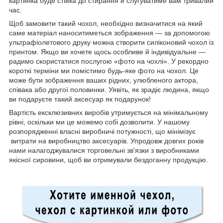
картинка буде стійка до стирання й слугуватиме вам тривалий
час.
Щоб замовити такий чохол, необхідно визначитися на який
саме матеріал наноситиметься зображення — за допомогою
ультрафіолетового друку можна створити силіконовий чохол із
принтом. Якщо ви хочете щось особливе й індивідуальне —
радимо скористатися послугою «фото на чохлі». У рекордно
короткі терміни ми помістимо будь-яке фото на чохол. Це
може бути зображення ваших рідних, улюбленого актора,
співака або другої половинки. Уявіть, як зрадіє людина, якщо
ви подаруєте такий аксесуар як подарунок!
Вартість ексклюзивних виробів утримується на мінімальному
рівні, оскільки ми це можемо собі дозволити. У нашому
розпорядженні власні виробничі потужності, що мінімізує
витрати на виробництво аксесуарів. Упродовж довгих років
нами налагоджувалися торговельні зв'язки з виробниками
якісної сировини, щоб ви отримували бездоганну продукцію.