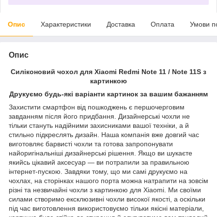
Опис
Характеристики
Доставка
Оплата
Умови п
Опис
Силіконовий чохол для Xiaomi Redmi Note 11 / Note 11S з
картинкою
Друкуємо будь-які варіанти картинок за вашим бажанням
Захистити смартфон від пошкоджень є першочерговим
завданням після його придбання. Дизайнерські чохли не
тільки стануть надійними захисниками вашої техніки, а й
стильно підкреслять дизайн. Наша компанія вже довгий час
виготовляє барвисті чохли та готова запропонувати
найоригінальніші дизайнерські рішення. Якщо ви шукаєте
якийсь цікавий аксесуар — ви потрапили за правильною
інтернет-пускою. Завдяки тому, що ми самі друкуємо на
чохлах, на сторінках нашого порта можна натрапити на зовсім
різні та незвичайні чохли з картинкою для Xiaomi. Ми своїми
силами створимо ексклюзивні чохли високої якості, а оскільки
під час виготовлення використовуємо тільки якісні матеріали,