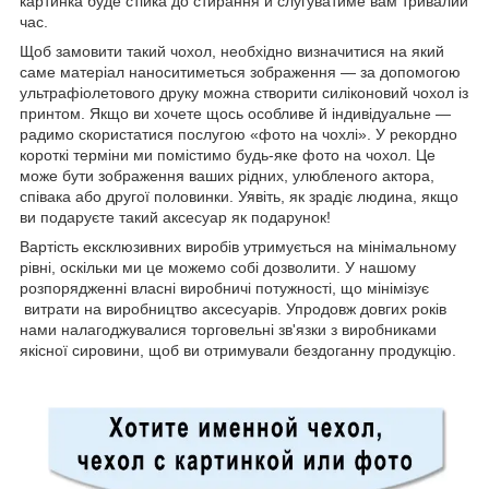
картинка буде стійка до стирання й слугуватиме вам тривалий
час.
Щоб замовити такий чохол, необхідно визначитися на який
саме матеріал наноситиметься зображення — за допомогою
ультрафіолетового друку можна створити силіконовий чохол із
принтом. Якщо ви хочете щось особливе й індивідуальне —
радимо скористатися послугою «фото на чохлі». У рекордно
короткі терміни ми помістимо будь-яке фото на чохол. Це
може бути зображення ваших рідних, улюбленого актора,
співака або другої половинки. Уявіть, як зрадіє людина, якщо
ви подаруєте такий аксесуар як подарунок!
Вартість ексклюзивних виробів утримується на мінімальному
рівні, оскільки ми це можемо собі дозволити. У нашому
розпорядженні власні виробничі потужності, що мінімізує
витрати на виробництво аксесуарів. Упродовж довгих років
нами налагоджувалися торговельні зв'язки з виробниками
якісної сировини, щоб ви отримували бездоганну продукцію.