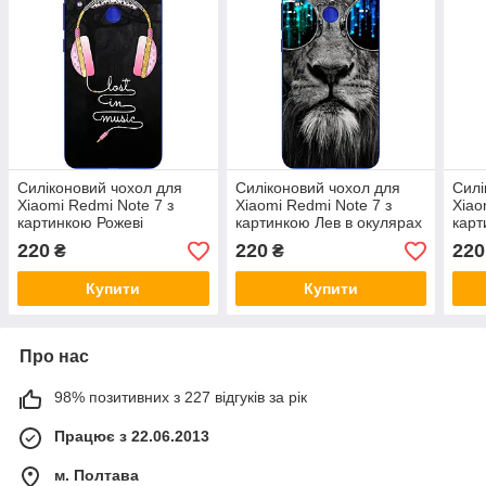
Силіконовий чохол для
Силіконовий чохол для
Силі
Xiaomi Redmi Note 7 з
Xiaomi Redmi Note 7 з
Xiao
картинкою Рожеві
картинкою Лев в окулярах
карт
навушники
нав
220
220
220
₴
₴
Купити
Купити
Про нас
98% позитивних з 227 відгуків за рік
Працює з 22.06.2013
м. Полтава