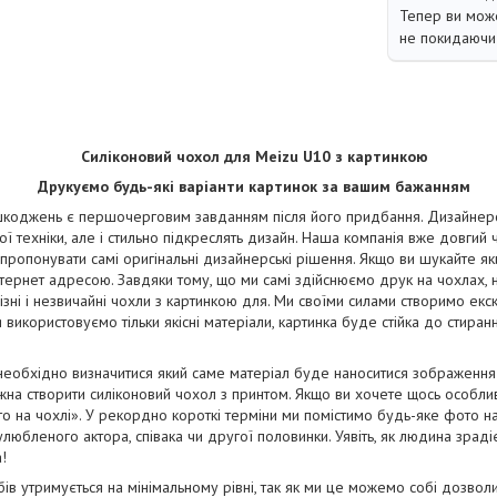
Тепер ви може
не покидаючи 
Силіконовий чохол для Meizu U10 з картинкою
Друкуємо будь-які варіанти картинок за вашим бажанням
коджень є першочерговим завданням після його придбання. Дизайнерськ
ї техніки, але і стильно підкреслять дизайн. Наша компанія вже довгий
апропонувати самі оригінальні дизайнерські рішення. Якщо ви шукайте як
тернет адресою. Завдяки тому, що ми самі здійснюємо друк на чохлах, 
зні і незвичайні чохли з картинкою для. Ми своїми силами створимо екск
я використовуємо тільки якісні матеріали, картинка буде стійка до стира
необхідно визначитися який саме матеріал буде наноситися зображенн
на створити силіконовий чохол з принтом. Якщо ви хочете щось особли
о на чохлі». У рекордно короткі терміни ми помістимо будь-яке фото н
юбленого актора, співака чи другої половинки. Уявіть, як людина зрадіє
!
бів утримується на мінімальному рівні, так як ми це можемо собі дозво