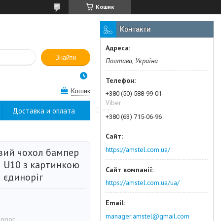
Кошик
Контакти
Знайти
Полтава, Україна
Кошик
+380 (50) 588-99-01
Viber
Доставка и оплата
О нас
+380 (63) 715-06-96
https://amstel.com.ua/
вий чохол бампер
u U10 з картинкою
 єдиноріг
https://amstel.com.ua/ua/
manager.amstel@gmail.com
норог