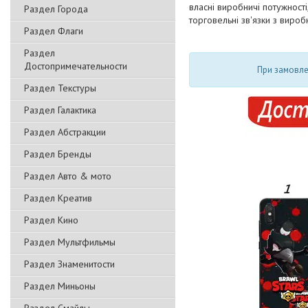
власні виробничі потужност
Раздел Города
торговельні зв'язки з виро
Раздел Флаги
Раздел
Достопримечательности
При замовлен
Раздел Текстуры
Раздел Галактика
Раздел Абстракции
Раздел Бренды
Раздел Авто & мото
Раздел Креатив
Раздел Кино
Раздел Мультфильмы
Раздел Знаменитости
Раздел Миньоны