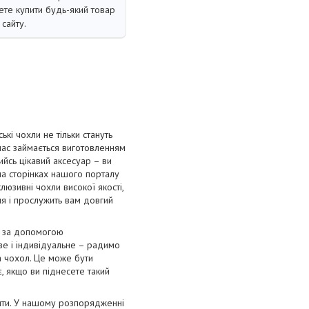
те купити будь-який товар
сайту.
і чохли не тільки стануть
 час займається виготовленням
ийсь цікавий аксесуар – ви
на сторінках нашого порталу
люзивні чохли високої якості,
ння і прослужить вам довгий
я за допомогою
ве і індивідуальне – радимо
а чохол. Це може бути
, якщо ви піднесете такий
лити. У нашому розпорядженні