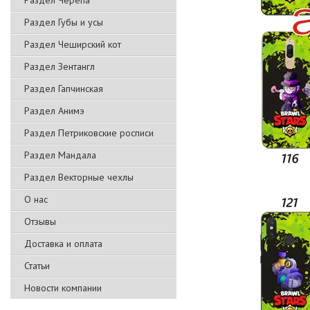
Раздел Черепа
Раздел Губы и усы
Раздел Чеширский кот
Раздел Зентангл
Раздел Гапчинская
Раздел Анимэ
Раздел Петриковские росписи
Раздел Мандала
Раздел Векторные чехлы
О нас
Отзывы
Доставка и оплата
Статьи
Новости компании