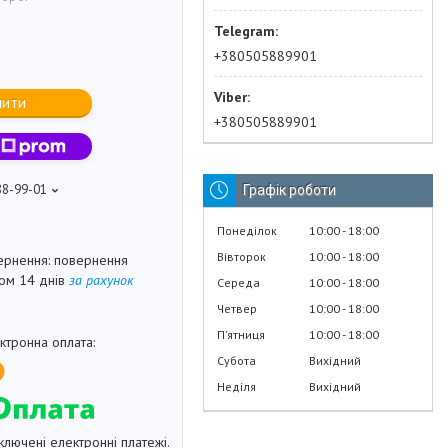
+380505889901
пити
+380505889901
88-99-01
Графік роботи
Понеділок
10:00
18:00
Вівторок
10:00
18:00
повернення
гом 14 днів
за рахунок
Середа
10:00
18:00
Четвер
10:00
18:00
Пʼятниця
10:00
18:00
Субота
Вихідний
Неділя
Вихідний
ключені електронні платежі.