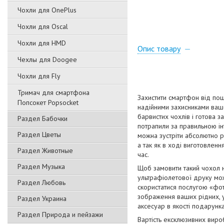
Чохли для OnePlus
Чохли для Oscal
Чохли для HMD
Опис товару
Чехлы для Doogee
Чохли для Fly
Тримач для смартфона
Захистити смартфон від пош
Попсокет Popsocket
надійними захисниками вашо
барвистих чохлів і готова з
Раздел Бабочки
потрапили за правильною ін
Раздел Цветы
можна зустріти абсолютно рі
а так як в ході виготовленн
Раздел Животные
час.
Раздел Музыка
Щоб замовити такий чохол 
ультрафіолетової друку мож
Раздел Любовь
скористатися послугою «фот
зображення ваших рідних, ул
Раздел Украина
аксесуар в якості подарунка
Раздел Природа и пейзажи
Вартість ексклюзивних виро