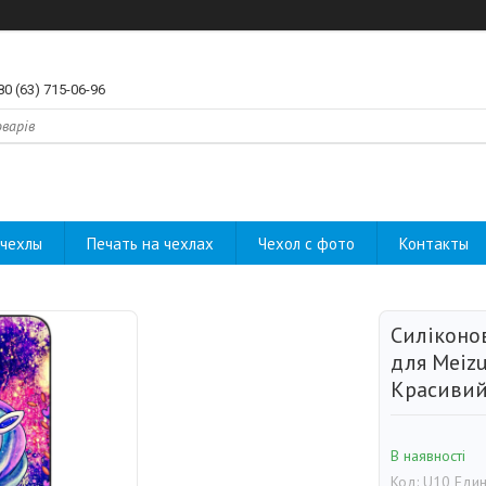
80 (63) 715-06-96
чехлы
Печать на чехлах
Чехол с фото
Контакты
Силіконо
для Meiz
Красивий
В наявності
Код:
U10 Еди