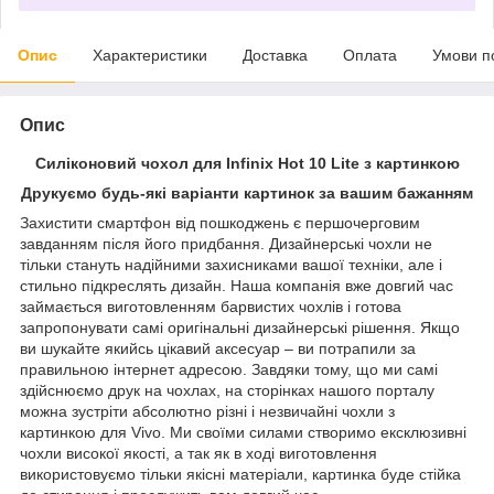
Опис
Характеристики
Доставка
Оплата
Умови п
Опис
Силіконовий чохол для Infinix Hot 10 Lite з картинкою
Друкуємо будь-які варіанти картинок за вашим бажанням
Захистити смартфон від пошкоджень є першочерговим
завданням після його придбання. Дизайнерські чохли не
тільки стануть надійними захисниками вашої техніки, але і
стильно підкреслять дизайн. Наша компанія вже довгий час
займається виготовленням барвистих чохлів і готова
запропонувати самі оригінальні дизайнерські рішення. Якщо
ви шукайте якийсь цікавий аксесуар – ви потрапили за
правильною інтернет адресою. Завдяки тому, що ми самі
здійснюємо друк на чохлах, на сторінках нашого порталу
можна зустріти абсолютно різні і незвичайні чохли з
картинкою для Vivo. Ми своїми силами створимо ексклюзивні
чохли високої якості, а так як в ході виготовлення
використовуємо тільки якісні матеріали, картинка буде стійка