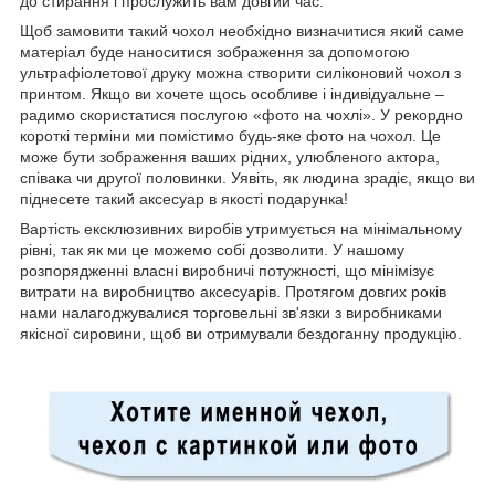
до стирання і прослужить вам довгий час.
Щоб замовити такий чохол необхідно визначитися який саме
матеріал буде наноситися зображення за допомогою
ультрафіолетової друку можна створити силіконовий чохол з
принтом. Якщо ви хочете щось особливе і індивідуальне –
радимо скористатися послугою «фото на чохлі». У рекордно
короткі терміни ми помістимо будь-яке фото на чохол. Це
може бути зображення ваших рідних, улюбленого актора,
співака чи другої половинки. Уявіть, як людина зрадіє, якщо ви
піднесете такий аксесуар в якості подарунка!
Вартість ексклюзивних виробів утримується на мінімальному
рівні, так як ми це можемо собі дозволити. У нашому
розпорядженні власні виробничі потужності, що мінімізує
витрати на виробництво аксесуарів. Протягом довгих років
нами налагоджувалися торговельні зв'язки з виробниками
якісної сировини, щоб ви отримували бездоганну продукцію.