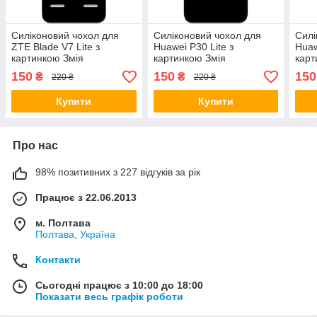
Силіконовий чохол для
Силіконовий чохол для
Силі
ZTE Blade V7 Lite з
Huawei P30 Lite з
Huaw
картинкою Змія
картинкою Змія
карт
150
150
150
₴
₴
220 ₴
220 ₴
Купити
Купити
Про нас
98% позитивних з 227 відгуків за рік
Працює з 22.06.2013
м. Полтава
Полтава, Україна
Контакти
Сьогодні працює з 10:00 до 18:00
Показати весь графік роботи