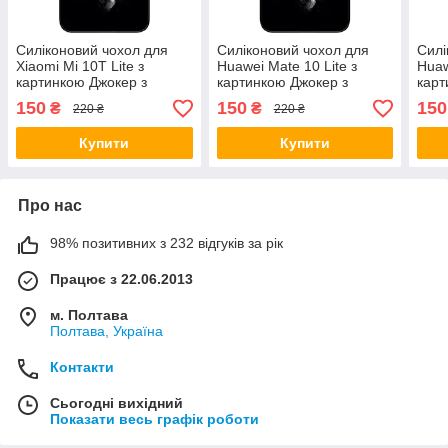
Силіконовий чохол для
Силіконовий чохол для
Силі
Xiaomi Mi 10T Lite з
Huawei Mate 10 Lite з
Huaw
картинкою Джокер з
картинкою Джокер з
карт
картою
картою
кар
150
150
150
₴
₴
220 ₴
220 ₴
Купити
Купити
Про нас
98% позитивних з 232 відгуків за рік
Працює з 22.06.2013
м. Полтава
Полтава, Україна
Контакти
Сьогодні вихідний
Показати весь графік роботи