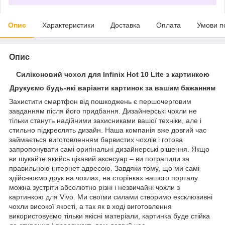
Опис
Характеристики
Доставка
Оплата
Умови п
Опис
Силіконовий чохол для Infinix Hot 10 Lite з картинкою
Друкуємо будь-які варіанти картинок за вашим бажанням
Захистити смартфон від пошкоджень є першочерговим
завданням після його придбання. Дизайнерські чохли не
тільки стануть надійними захисниками вашої техніки, але і
стильно підкреслять дизайн. Наша компанія вже довгий час
займається виготовленням барвистих чохлів і готова
запропонувати самі оригінальні дизайнерські рішення. Якщо
ви шукайте якийсь цікавий аксесуар – ви потрапили за
правильною інтернет адресою. Завдяки тому, що ми самі
здійснюємо друк на чохлах, на сторінках нашого порталу
можна зустріти абсолютно різні і незвичайні чохли з
картинкою для Vivo. Ми своїми силами створимо ексклюзивні
чохли високої якості, а так як в ході виготовлення
використовуємо тільки якісні матеріали, картинка буде стійка