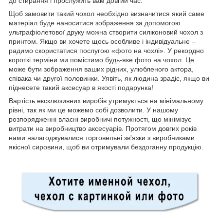
до стирання і прослужить вам довгий час.
Щоб замовити такий чохол необхідно визначитися який саме
матеріал буде наноситися зображення за допомогою
ультрафіолетової друку можна створити силіконовий чохол з
принтом. Якщо ви хочете щось особливе і індивідуальне –
радимо скористатися послугою «фото на чохлі». У рекордно
короткі терміни ми помістимо будь-яке фото на чохол. Це
може бути зображення ваших рідних, улюбленого актора,
співака чи другої половинки. Уявіть, як людина зрадіє, якщо ви
піднесете такий аксесуар в якості подарунка!
Вартість ексклюзивних виробів утримується на мінімальному
рівні, так як ми це можемо собі дозволити. У нашому
розпорядженні власні виробничі потужності, що мінімізує
витрати на виробництво аксесуарів. Протягом довгих років
нами налагоджувалися торговельні зв'язки з виробниками
якісної сировини, щоб ви отримували бездоганну продукцію.