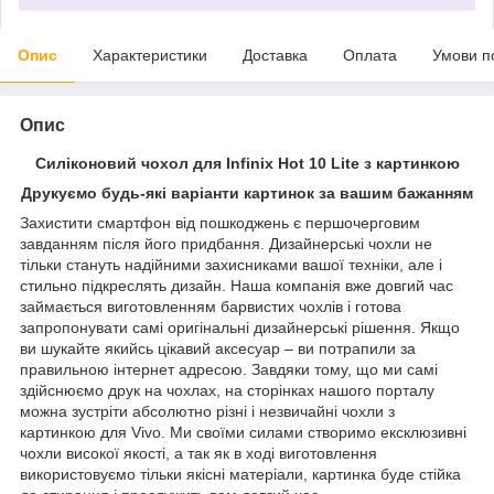
Опис
Характеристики
Доставка
Оплата
Умови п
Опис
Силіконовий чохол для Infinix Hot 10 Lite з картинкою
Друкуємо будь-які варіанти картинок за вашим бажанням
Захистити смартфон від пошкоджень є першочерговим
завданням після його придбання. Дизайнерські чохли не
тільки стануть надійними захисниками вашої техніки, але і
стильно підкреслять дизайн. Наша компанія вже довгий час
займається виготовленням барвистих чохлів і готова
запропонувати самі оригінальні дизайнерські рішення. Якщо
ви шукайте якийсь цікавий аксесуар – ви потрапили за
правильною інтернет адресою. Завдяки тому, що ми самі
здійснюємо друк на чохлах, на сторінках нашого порталу
можна зустріти абсолютно різні і незвичайні чохли з
картинкою для Vivo. Ми своїми силами створимо ексклюзивні
чохли високої якості, а так як в ході виготовлення
використовуємо тільки якісні матеріали, картинка буде стійка