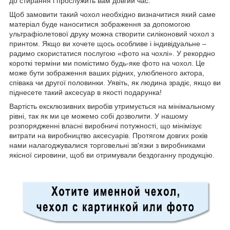
до стирання і прослужить вам довгий час.
Щоб замовити такий чохол необхідно визначитися який саме
матеріал буде наноситися зображення за допомогою
ультрафіолетової друку можна створити силіконовий чохол з
принтом. Якщо ви хочете щось особливе і індивідуальне –
радимо скористатися послугою «фото на чохлі». У рекордно
короткі терміни ми помістимо будь-яке фото на чохол. Це
може бути зображення ваших рідних, улюбленого актора,
співака чи другої половинки. Уявіть, як людина зрадіє, якщо ви
піднесете такий аксесуар в якості подарунка!
Вартість ексклюзивних виробів утримується на мінімальному
рівні, так як ми це можемо собі дозволити. У нашому
розпорядженні власні виробничі потужності, що мінімізує
витрати на виробництво аксесуарів. Протягом довгих років
нами налагоджувалися торговельні зв'язки з виробниками
якісної сировини, щоб ви отримували бездоганну продукцію.