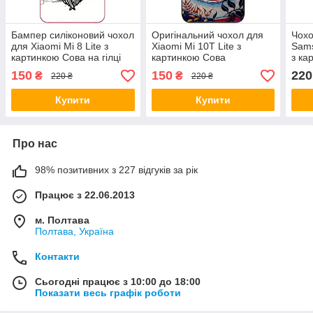
Бампер силіконовий чохол
Оригінальний чохол для
Чохо
для Xiaomi Mi 8 Lite з
Xiaomi Mi 10T Lite з
Sams
картинкою Сова на гілці
картинкою Сова
з ка
150
150
220
₴
₴
220 ₴
220 ₴
Купити
Купити
Про нас
98% позитивних з 227 відгуків за рік
Працює з 22.06.2013
м. Полтава
Полтава, Україна
Контакти
Сьогодні працює з 10:00 до 18:00
Показати весь графік роботи