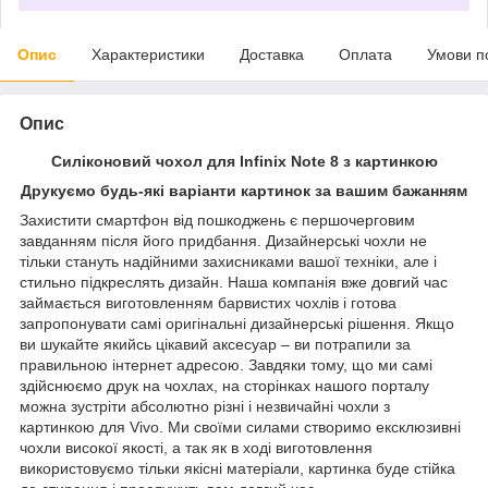
Опис
Характеристики
Доставка
Оплата
Умови п
Опис
Силіконовий чохол для Infinix Note 8 з картинкою
Друкуємо будь-які варіанти картинок за вашим бажанням
Захистити смартфон від пошкоджень є першочерговим
завданням після його придбання. Дизайнерські чохли не
тільки стануть надійними захисниками вашої техніки, але і
стильно підкреслять дизайн. Наша компанія вже довгий час
займається виготовленням барвистих чохлів і готова
запропонувати самі оригінальні дизайнерські рішення. Якщо
ви шукайте якийсь цікавий аксесуар – ви потрапили за
правильною інтернет адресою. Завдяки тому, що ми самі
здійснюємо друк на чохлах, на сторінках нашого порталу
можна зустріти абсолютно різні і незвичайні чохли з
картинкою для Vivo. Ми своїми силами створимо ексклюзивні
чохли високої якості, а так як в ході виготовлення
використовуємо тільки якісні матеріали, картинка буде стійка