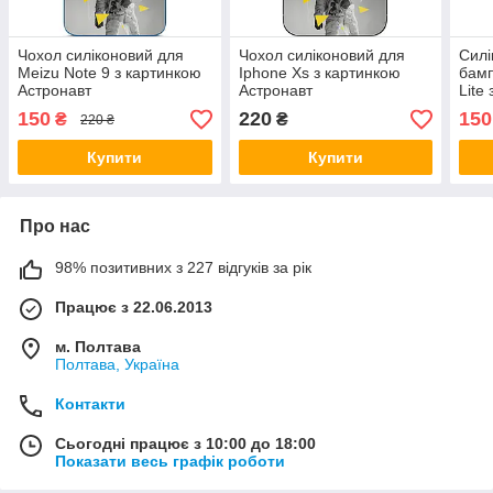
Чохол силіконовий для
Чохол силіконовий для
Силі
Meizu Note 9 з картинкою
Iphone Xs з картинкою
бамп
Астронавт
Астронавт
Lite
Астр
150
220
150
₴
₴
220 ₴
Купити
Купити
Про нас
98% позитивних з 227 відгуків за рік
Працює з 22.06.2013
м. Полтава
Полтава, Україна
Контакти
Сьогодні працює з 10:00 до 18:00
Показати весь графік роботи