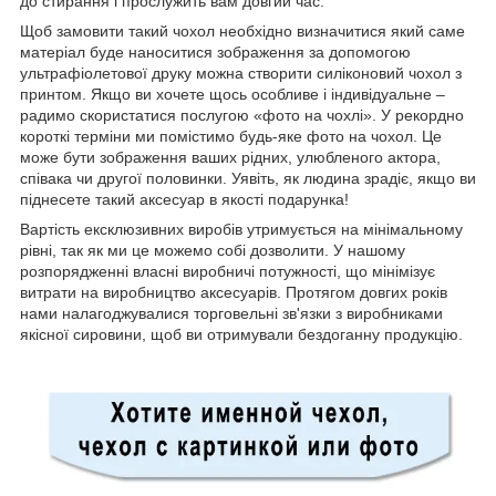
до стирання і прослужить вам довгий час.
Щоб замовити такий чохол необхідно визначитися який саме
матеріал буде наноситися зображення за допомогою
ультрафіолетової друку можна створити силіконовий чохол з
принтом. Якщо ви хочете щось особливе і індивідуальне –
радимо скористатися послугою «фото на чохлі». У рекордно
короткі терміни ми помістимо будь-яке фото на чохол. Це
може бути зображення ваших рідних, улюбленого актора,
співака чи другої половинки. Уявіть, як людина зрадіє, якщо ви
піднесете такий аксесуар в якості подарунка!
Вартість ексклюзивних виробів утримується на мінімальному
рівні, так як ми це можемо собі дозволити. У нашому
розпорядженні власні виробничі потужності, що мінімізує
витрати на виробництво аксесуарів. Протягом довгих років
нами налагоджувалися торговельні зв'язки з виробниками
якісної сировини, щоб ви отримували бездоганну продукцію.