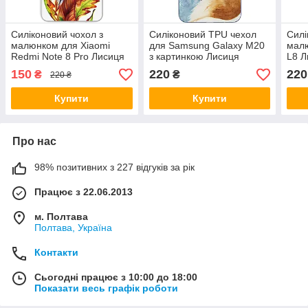
Силіконовий чохол з
Силіконовий TPU чехол
Силі
малюнком для Xiaomi
для Samsung Galaxy M20
малю
Redmi Note 8 Pro Лисиця
з картинкою Лисиця
L8 Л
150
220
220
₴
₴
220 ₴
Купити
Купити
Про нас
98% позитивних з 227 відгуків за рік
Працює з 22.06.2013
м. Полтава
Полтава, Україна
Контакти
Сьогодні працює з 10:00 до 18:00
Показати весь графік роботи