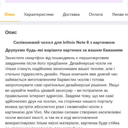
Опис
Характеристики
Доставка
Оплата
Умови п
Опис
Силіконовий чохол для Infinix Note 8 з картинкою
Друкуємо будь-які варіанти картинок за вашим бажанням
Захистити смартфон від пошкоджень є першочерговим
завданням після його придбання. Дизайнерські чохли не
тільки стануть надійними захисниками вашої техніки, але і
стильно підкреслять дизайн. Наша компанія вже довгий час
займається виготовленням барвистих чохлів і готова
запропонувати самі оригінальні дизайнерські рішення. Якщо
ви шукайте якийсь цікавий аксесуар – ви потрапили за
правильною інтернет адресою. Завдяки тому, що ми самі
здійснюємо друк на чохлах, на сторінках нашого порталу
можна зустріти абсолютно різні і незвичайні чохли з
картинкою для Vivo. Ми своїми силами створимо ексклюзивні
чохли високої якості, а так як в ході виготовлення
використовуємо тільки якісні матеріали, картинка буде стійка