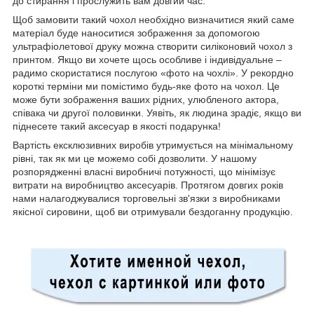
до стирання і прослужить вам довгий час.
Щоб замовити такий чохол необхідно визначитися який саме
матеріал буде наноситися зображення за допомогою
ультрафіолетової друку можна створити силіконовий чохол з
принтом. Якщо ви хочете щось особливе і індивідуальне –
радимо скористатися послугою «фото на чохлі». У рекордно
короткі терміни ми помістимо будь-яке фото на чохол. Це
може бути зображення ваших рідних, улюбленого актора,
співака чи другої половинки. Уявіть, як людина зрадіє, якщо ви
піднесете такий аксесуар в якості подарунка!
Вартість ексклюзивних виробів утримується на мінімальному
рівні, так як ми це можемо собі дозволити. У нашому
розпорядженні власні виробничі потужності, що мінімізує
витрати на виробництво аксесуарів. Протягом довгих років
нами налагоджувалися торговельні зв'язки з виробниками
якісної сировини, щоб ви отримували бездоганну продукцію.