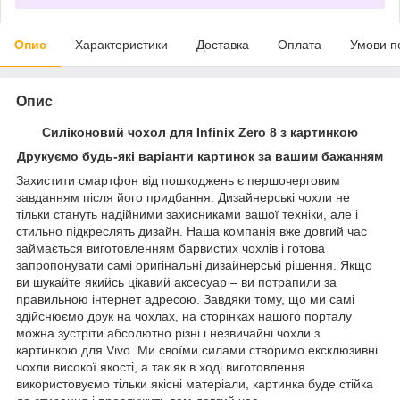
Опис
Характеристики
Доставка
Оплата
Умови п
Опис
Силіконовий чохол для Infinix Zero 8 з картинкою
Друкуємо будь-які варіанти картинок за вашим бажанням
Захистити смартфон від пошкоджень є першочерговим
завданням після його придбання. Дизайнерські чохли не
тільки стануть надійними захисниками вашої техніки, але і
стильно підкреслять дизайн. Наша компанія вже довгий час
займається виготовленням барвистих чохлів і готова
запропонувати самі оригінальні дизайнерські рішення. Якщо
ви шукайте якийсь цікавий аксесуар – ви потрапили за
правильною інтернет адресою. Завдяки тому, що ми самі
здійснюємо друк на чохлах, на сторінках нашого порталу
можна зустріти абсолютно різні і незвичайні чохли з
картинкою для Vivo. Ми своїми силами створимо ексклюзивні
чохли високої якості, а так як в ході виготовлення
використовуємо тільки якісні матеріали, картинка буде стійка