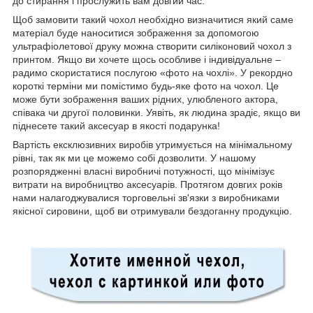
до стирання і прослужить вам довгий час.
Щоб замовити такий чохол необхідно визначитися який саме
матеріал буде наноситися зображення за допомогою
ультрафіолетової друку можна створити силіконовий чохол з
принтом. Якщо ви хочете щось особливе і індивідуальне –
радимо скористатися послугою «фото на чохлі». У рекордно
короткі терміни ми помістимо будь-яке фото на чохол. Це
може бути зображення ваших рідних, улюбленого актора,
співака чи другої половинки. Уявіть, як людина зрадіє, якщо ви
піднесете такий аксесуар в якості подарунка!
Вартість ексклюзивних виробів утримується на мінімальному
рівні, так як ми це можемо собі дозволити. У нашому
розпорядженні власні виробничі потужності, що мінімізує
витрати на виробництво аксесуарів. Протягом довгих років
нами налагоджувалися торговельні зв'язки з виробниками
якісної сировини, щоб ви отримували бездоганну продукцію.