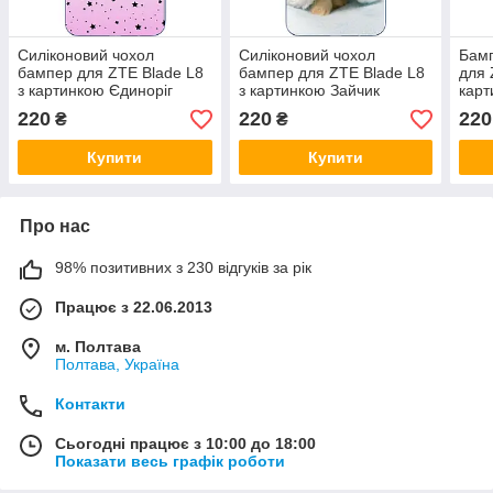
Силіконовий чохол
Силіконовий чохол
Бамп
бампер для ZTE Blade L8
бампер для ZTE Blade L8
для 
з картинкою Єдиноріг
з картинкою Зайчик
кар
220
220
220
₴
₴
Купити
Купити
Про нас
98% позитивних з 230 відгуків за рік
Працює з 22.06.2013
м. Полтава
Полтава, Україна
Контакти
Сьогодні працює з 10:00 до 18:00
Показати весь графік роботи