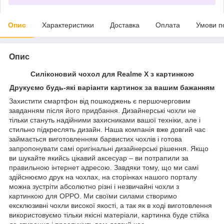
Опис
Характеристики
Доставка
Оплата
Умови п
Опис
Силіконовий чохол для Realme X з картинкою
Друкуємо будь-які варіанти картинок за вашим бажанням
Захистити смартфон від пошкоджень є першочерговим
завданням після його придбання. Дизайнерські чохли не
тільки стануть надійними захисниками вашої техніки, але і
стильно підкреслять дизайн. Наша компанія вже довгий час
займається виготовленням барвистих чохлів і готова
запропонувати самі оригінальні дизайнерські рішення. Якщо
ви шукайте якийсь цікавий аксесуар – ви потрапили за
правильною інтернет адресою. Завдяки тому, що ми самі
здійснюємо друк на чохлах, на сторінках нашого порталу
можна зустріти абсолютно різні і незвичайні чохли з
картинкою для OPPO. Ми своїми силами створимо
ексклюзивні чохли високої якості, а так як в ході виготовлення
використовуємо тільки якісні матеріали, картинка буде стійка