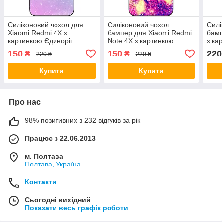
Силіконовий чохол для
Силіконовий чохол
Силі
Xiaomi Redmi 4X з
бампер для Xiaomi Redmi
бамп
картинкою Єдиноріг
Note 4X з картинкою
з ка
Красивий єдиноріг
150
150
220
₴
₴
220 ₴
220 ₴
Купити
Купити
Про нас
98% позитивних з 232 відгуків за рік
Працює з 22.06.2013
м. Полтава
Полтава, Україна
Контакти
Сьогодні вихідний
Показати весь графік роботи