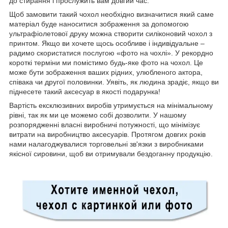
до стирання і прослужить вам довгий час.
Щоб замовити такий чохол необхідно визначитися який саме
матеріал буде наноситися зображення за допомогою
ультрафіолетової друку можна створити силіконовий чохол з
принтом. Якщо ви хочете щось особливе і індивідуальне –
радимо скористатися послугою «фото на чохлі». У рекордно
короткі терміни ми помістимо будь-яке фото на чохол. Це
може бути зображення ваших рідних, улюбленого актора,
співака чи другої половинки. Уявіть, як людина зрадіє, якщо ви
піднесете такий аксесуар в якості подарунка!
Вартість ексклюзивних виробів утримується на мінімальному
рівні, так як ми це можемо собі дозволити. У нашому
розпорядженні власні виробничі потужності, що мінімізує
витрати на виробництво аксесуарів. Протягом довгих років
нами налагоджувалися торговельні зв'язки з виробниками
якісної сировини, щоб ви отримували бездоганну продукцію.