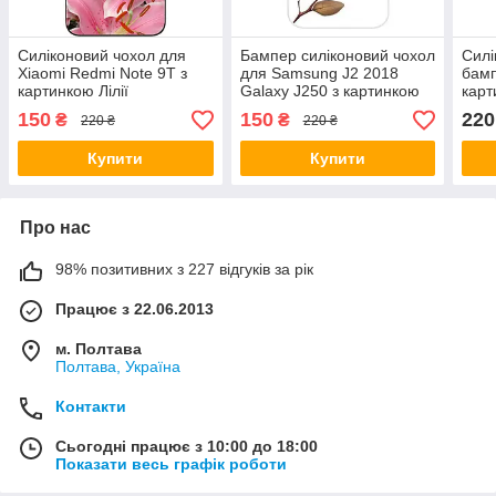
Силіконовий чохол для
Бампер силіконовий чохол
Силі
Xiaomi Redmi Note 9T з
для Samsung J2 2018
бамп
картинкою Лілії
Galaxy J250 з картинкою
карт
Лілія
150
150
220
₴
₴
220 ₴
220 ₴
Купити
Купити
Про нас
98% позитивних з 227 відгуків за рік
Працює з 22.06.2013
м. Полтава
Полтава, Україна
Контакти
Сьогодні працює з 10:00 до 18:00
Показати весь графік роботи