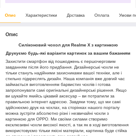
Опис
Характеристики
Доставка
Оплата
Умови п
Опис
Силіконовий чохол для Realme X з картинкою
Друкуємо будь-які варіанти картинок за вашим бажанням
Захистити смартфон від пошкоджень є першочерговим
завданням після його придбання. Дизайнерські чохли не
тільки стануть надійними захисниками вашої техніки, але і
стильно підкреслять дизайн. Наша компанія вже довгий час
займається виготовленням барвистих чохлів і готова
запропонувати самі оригінальні дизайнерські рішення. Якщо
ви шукайте якийсь цікавий аксесуар – ви потрапили за
правильною інтернет адресою. Завдяки тому, що ми самі
здійснюємо друк на чохлах, на сторінках нашого порталу
можна зустріти абсолютно різні і незвичайні чохли з
картинкою для OPPO. Ми своїми силами створимо
ексклюзивні чохли високої якості, а так як в ході виготовлення
використовуємо тільки якісні матеріали, картинка буде стійка