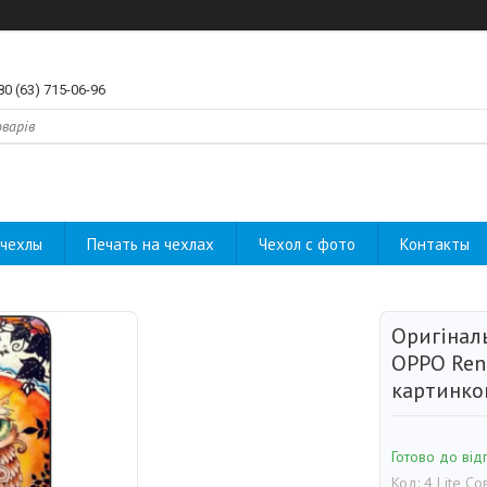
80 (63) 715-06-96
чехлы
Печать на чехлах
Чехол с фото
Контакты
Оригінал
OPPO Reno
картинко
Готово до від
Код:
4 Lite Со