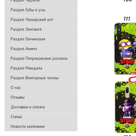
Раздел Черепа
Раздел Губы и усы
Раздел Чеширский кот
Раздел Зентангл
Раздел Гапчинская
Раздел Анимэ
Раздел Петриковские росписи
Раздел Мандала
Раздел Векторные чехлы
О нас
Отзывы
Доставка и оплата
Статьи
Новости компании