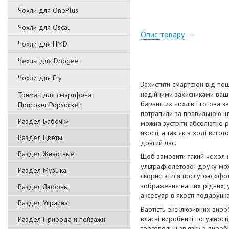
Чохли для OnePlus
Чохли для Oscal
Опис товару
Чохли для HMD
Чехлы для Doogee
Чохли для Fly
Захистити смартфон від пош
надійними захисниками вашо
Тримач для смартфона
барвистих чохлів і готова з
Попсокет Popsocket
потрапили за правильною ін
Раздел Бабочки
можна зустріти абсолютно р
якості, а так як в ході виг
Раздел Цветы
довгий час.
Раздел Животные
Щоб замовити такий чохол 
ультрафіолетової друку мож
Раздел Музыка
скористатися послугою «фот
зображення ваших рідних, ул
Раздел Любовь
аксесуар в якості подарунка
Раздел Украина
Вартість ексклюзивних виро
власні виробничі потужност
Раздел Природа и пейзажи
торговельні зв'язки з виро