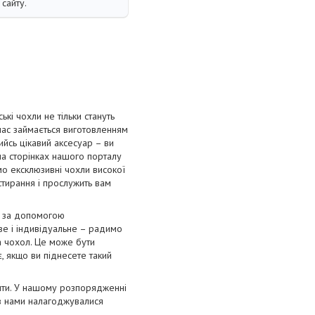
сайту.
і чохли не тільки стануть
 час займається виготовленням
ийсь цікавий аксесуар – ви
на сторінках нашого порталу
мо ексклюзивні чохли високої
 стирання і прослужить вам
я за допомогою
ве і індивідуальне – радимо
а чохол. Це може бути
, якщо ви піднесете такий
лити. У нашому розпорядженні
ів нами налагоджувалися