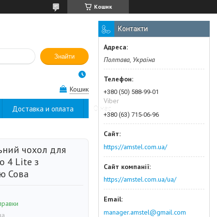
Кошик
Контакти
Знайти
Полтава, Україна
Кошик
+380 (50) 588-99-01
Viber
Доставка и оплата
О нас
+380 (63) 715-06-96
https://amstel.com.ua/
ьний чохол для
 4 Lite з
ю Сова
https://amstel.com.ua/ua/
правки
manager.amstel@gmail.com
ва