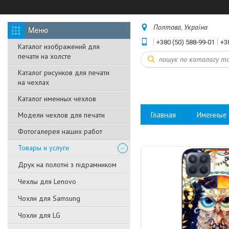
Полтава, Україна
+380 (50) 588-99-01
+3
Каталог изображений для
печати на холсте
Каталог рисунков для печати
на чехлах
Каталог именных чехлов
Главная
Именные 
Модели чехлов для печати
Фотогалерея наших работ
Товары и услуги
Друк на полотні з підрамником
Чехлы для Lenovo
Чохли для Samsung
Чохли для LG