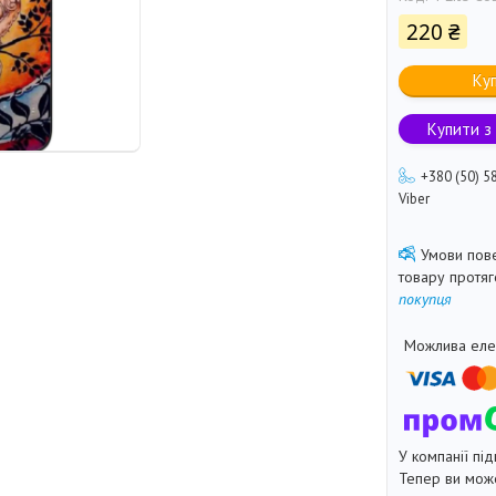
220 ₴
Ку
Купити з
+380 (50) 5
Viber
товару протя
покупця
У компанії під
Тепер ви може