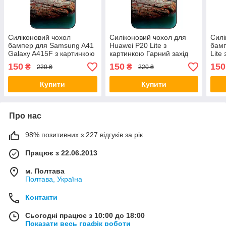
Силіконовий чохол
Силіконовий чохол для
Силі
бампер для Samsung A41
Huawei P20 Lite з
бамп
Galaxy A415F з картинкою
картинкою Гарний захід
Lite
Гарний захід сонця
сонця
захі
150
150
150
₴
₴
220 ₴
220 ₴
Купити
Купити
Про нас
98% позитивних з 227 відгуків за рік
Працює з 22.06.2013
м. Полтава
Полтава, Україна
Контакти
Сьогодні працює з 10:00 до 18:00
Показати весь графік роботи