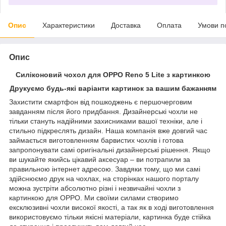
Опис
Характеристики
Доставка
Оплата
Умови п
Опис
Силіконовий чохол для OPPO Reno 5 Lite з картинкою
Друкуємо будь-які варіанти картинок за вашим бажанням
Захистити смартфон від пошкоджень є першочерговим
завданням після його придбання. Дизайнерські чохли не
тільки стануть надійними захисниками вашої техніки, але і
стильно підкреслять дизайн. Наша компанія вже довгий час
займається виготовленням барвистих чохлів і готова
запропонувати самі оригінальні дизайнерські рішення. Якщо
ви шукайте якийсь цікавий аксесуар – ви потрапили за
правильною інтернет адресою. Завдяки тому, що ми самі
здійснюємо друк на чохлах, на сторінках нашого порталу
можна зустріти абсолютно різні і незвичайні чохли з
картинкою для OPPO. Ми своїми силами створимо
ексклюзивні чохли високої якості, а так як в ході виготовлення
використовуємо тільки якісні матеріали, картинка буде стійка