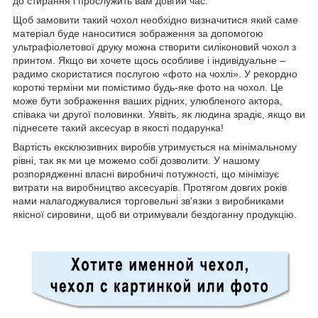
до стирання і прослужить вам довгий час.
Щоб замовити такий чохол необхідно визначитися який саме
матеріал буде наноситися зображення за допомогою
ультрафіолетової друку можна створити силіконовий чохол з
принтом. Якщо ви хочете щось особливе і індивідуальне –
радимо скористатися послугою «фото на чохлі». У рекордно
короткі терміни ми помістимо будь-яке фото на чохол. Це
може бути зображення ваших рідних, улюбленого актора,
співака чи другої половинки. Уявіть, як людина зрадіє, якщо ви
піднесете такий аксесуар в якості подарунка!
Вартість ексклюзивних виробів утримується на мінімальному
рівні, так як ми це можемо собі дозволити. У нашому
розпорядженні власні виробничі потужності, що мінімізує
витрати на виробництво аксесуарів. Протягом довгих років
нами налагоджувалися торговельні зв'язки з виробниками
якісної сировини, щоб ви отримували бездоганну продукцію.