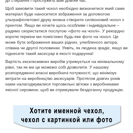
до стирання і прослужить вам довгий час.
Щоб замовити такий чохол необхідно визначитися який саме
матеріал буде наноситися зображення за допомогою
ультрафіолетової друку можна створити силіконовий чохол з
принтом. Якщо ви хочете щось особливе і індивідуальне –
радимо скористатися послугою «фото на чохлі». У рекордно
короткі терміни ми помістимо будь-яке фото на чохол. Це
може бути зображення ваших рідних, улюбленого актора,
співака чи другої половинки. Уявіть, як людина зрадіє, якщо ви
піднесете такий аксесуар в якості подарунка!
Вартість ексклюзивних виробів утримується на мінімальному
рівні, так як ми це можемо собі дозволити. У нашому
розпорядженні власні виробничі потужності, що мінімізує
витрати на виробництво аксесуарів. Протягом довгих років
нами налагоджувалися торговельні зв'язки з виробниками
якісної сировини, щоб ви отримували бездоганну продукцію.