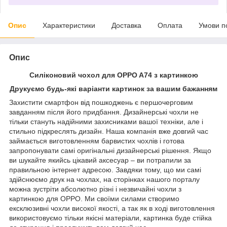
Опис
Характеристики
Доставка
Оплата
Умови п
Опис
Силіконовий чохол для OPPO A74 з картинкою
Друкуємо будь-які варіанти картинок за вашим бажанням
Захистити смартфон від пошкоджень є першочерговим
завданням після його придбання. Дизайнерські чохли не
тільки стануть надійними захисниками вашої техніки, але і
стильно підкреслять дизайн. Наша компанія вже довгий час
займається виготовленням барвистих чохлів і готова
запропонувати самі оригінальні дизайнерські рішення. Якщо
ви шукайте якийсь цікавий аксесуар – ви потрапили за
правильною інтернет адресою. Завдяки тому, що ми самі
здійснюємо друк на чохлах, на сторінках нашого порталу
можна зустріти абсолютно різні і незвичайні чохли з
картинкою для OPPO. Ми своїми силами створимо
ексклюзивні чохли високої якості, а так як в ході виготовлення
використовуємо тільки якісні матеріали, картинка буде стійка