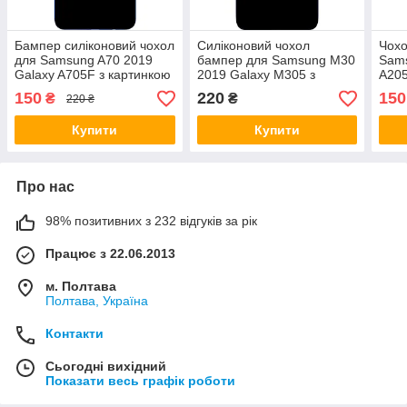
Бампер силіконовий чохол
Силіконовий чохол
Чохо
для Samsung A70 2019
бампер для Samsung M30
Sams
Galaxy A705F з картинкою
2019 Galaxy M305 з
A205
Губи Supreme
картинкою Губи Supreme
Sup
150
220
150
₴
₴
220 ₴
Купити
Купити
Про нас
98% позитивних з 232 відгуків за рік
Працює з 22.06.2013
м. Полтава
Полтава, Україна
Контакти
Сьогодні вихідний
Показати весь графік роботи