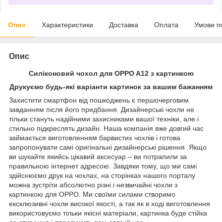
Опис
Характеристики
Доставка
Оплата
Умови п
Опис
Силіконовий чохол для OPPO A12 з картинкою
Друкуємо будь-які варіанти картинок за вашим бажанням
Захистити смартфон від пошкоджень є першочерговим
завданням після його придбання. Дизайнерські чохли не
тільки стануть надійними захисниками вашої техніки, але і
стильно підкреслять дизайн. Наша компанія вже довгий час
займається виготовленням барвистих чохлів і готова
запропонувати самі оригінальні дизайнерські рішення. Якщо
ви шукайте якийсь цікавий аксесуар – ви потрапили за
правильною інтернет адресою. Завдяки тому, що ми самі
здійснюємо друк на чохлах, на сторінках нашого порталу
можна зустріти абсолютно різні і незвичайні чохли з
картинкою для OPPO. Ми своїми силами створимо
ексклюзивні чохли високої якості, а так як в ході виготовлення
використовуємо тільки якісні матеріали, картинка буде стійка