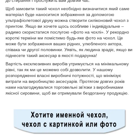
до стирання і прослужить вам довгий час.
Щоб замовити такий чохол необхідно визначитися який саме
матеріал буде наноситися зображення за допомогою
ультрафіолетової друку можна створити силіконовий чохол з
принтом. Якщо ви хочете щось особливе і індивідуальне –
радимо скористатися послугою «фото на чохлі». У рекордно
короткі терміни ми помістимо будь-яке фото на чохол. Це
може бути зображення ваших рідних, улюбленого актора,
співака чи другої половинки. Уявіть, як людина зрадіє, якщо ви
піднесете такий аксесуар в якості подарунка!
Вартість ексклюзивних виробів утримується на мінімальному
рівні, так як ми це можемо собі дозволити. У нашому
розпорядженні власні виробничі потужності, що мінімізує
витрати на виробництво аксесуарів. Протягом довгих років
нами налагоджувалися торговельні зв'язки з виробниками
якісної сировини, щоб ви отримували бездоганну продукцію.