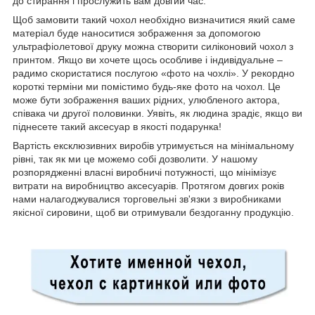
до стирання і прослужить вам довгий час.
Щоб замовити такий чохол необхідно визначитися який саме
матеріал буде наноситися зображення за допомогою
ультрафіолетової друку можна створити силіконовий чохол з
принтом. Якщо ви хочете щось особливе і індивідуальне –
радимо скористатися послугою «фото на чохлі». У рекордно
короткі терміни ми помістимо будь-яке фото на чохол. Це
може бути зображення ваших рідних, улюбленого актора,
співака чи другої половинки. Уявіть, як людина зрадіє, якщо ви
піднесете такий аксесуар в якості подарунка!
Вартість ексклюзивних виробів утримується на мінімальному
рівні, так як ми це можемо собі дозволити. У нашому
розпорядженні власні виробничі потужності, що мінімізує
витрати на виробництво аксесуарів. Протягом довгих років
нами налагоджувалися торговельні зв'язки з виробниками
якісної сировини, щоб ви отримували бездоганну продукцію.