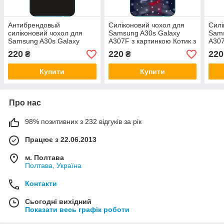
Антибрендовый
Силіконовий чохол для
Силі
силіконовий чохол для
Samsung A30s Galaxy
Sams
Samsung A30s Galaxy
A307F з картинкою Котик з
A307
A307F з картинкою
серцем
єнот
220
220
220
₴
₴
Shalom №5 Odessa
Купити
Купити
Про нас
98% позитивних з 232 відгуків за рік
Працює з 22.06.2013
м. Полтава
Полтава, Україна
Контакти
Сьогодні вихідний
Показати весь графік роботи