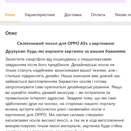
Опис
Характеристики
Доставка
Оплата
Умови п
Опис
Силіконовий чохол для OPPO A5s з картинкою
Друкуємо будь-які варіанти картинок за вашим бажанням
Захистити смартфон від пошкоджень є першочерговим
завданням після його придбання. Дизайнерські чохли не
тільки стануть надійними захисниками вашої техніки, але і
стильно підкреслять дизайн. Наша компанія вже довгий час
займається виготовленням барвистих чохлів і готова
запропонувати самі оригінальні дизайнерські рішення. Якщо
ви шукайте якийсь цікавий аксесуар – ви потрапили за
правильною інтернет адресою. Завдяки тому, що ми самі
здійснюємо друк на чохлах, на сторінках нашого порталу
можна зустріти абсолютно різні і незвичайні чохли з
картинкою для OPPO. Ми своїми силами створимо
ексклюзивні чохли високої якості, а так як в ході виготовлення
використовуємо тільки якісні матеріали, картинка буде стійка