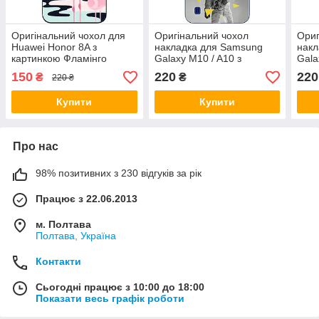
Оригінальний чохол для
Оригінальний чохол
Ориг
Huawei Honor 8A з
накладка для Samsung
накл
картинкою Фламінго
Galaxy M10 / A10 з
Gala
картинкою Астронавт
карт
150
220
220
₴
₴
220 ₴
пла
Купити
Купити
Про нас
98% позитивних з 230 відгуків за рік
Працює з 22.06.2013
м. Полтава
Полтава, Україна
Контакти
Сьогодні працює з 10:00 до 18:00
Показати весь графік роботи