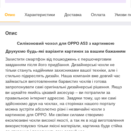
Опис
Характеристики
Доставка
Оплата
Умови п
Опис
Силіконовий чохол для OPPO A53 з картинкою
Друкуємо будь-які варіанти картинок за вашим бажанням
Захистити смартфон від пошкоджень є першочерговим
завданням після його придбання. Дизайнерські чохли не
тільки стануть надійними захисниками вашої техніки, але і
стильно підкреслять дизайн. Наша компанія вже довгий час
займається виготовленням барвистих чохлів і готова
запропонувати самі оригінальні дизайнерські рішення. Якщо
ви шукайте якийсь цікавий аксесуар – ви потрапили за
правильною інтернет адресою. Завдяки тому, що ми самі
здійснюємо друк на чохлах, на сторінках нашого порталу
можна зустріти абсолютно різні і незвичайні чохли з
картинкою для OPPO. Ми своїми силами створимо
ексклюзивні чохли високої якості, а так як в ході виготовлення
використовуємо тільки якісні матеріали, картинка буде стійка