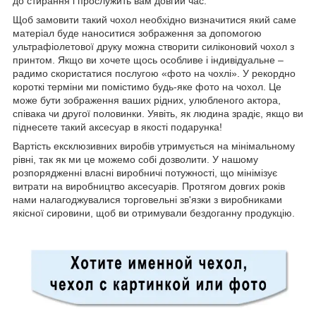
до стирання і прослужить вам довгий час.
Щоб замовити такий чохол необхідно визначитися який саме
матеріал буде наноситися зображення за допомогою
ультрафіолетової друку можна створити силіконовий чохол з
принтом. Якщо ви хочете щось особливе і індивідуальне –
радимо скористатися послугою «фото на чохлі». У рекордно
короткі терміни ми помістимо будь-яке фото на чохол. Це
може бути зображення ваших рідних, улюбленого актора,
співака чи другої половинки. Уявіть, як людина зрадіє, якщо ви
піднесете такий аксесуар в якості подарунка!
Вартість ексклюзивних виробів утримується на мінімальному
рівні, так як ми це можемо собі дозволити. У нашому
розпорядженні власні виробничі потужності, що мінімізує
витрати на виробництво аксесуарів. Протягом довгих років
нами налагоджувалися торговельні зв'язки з виробниками
якісної сировини, щоб ви отримували бездоганну продукцію.