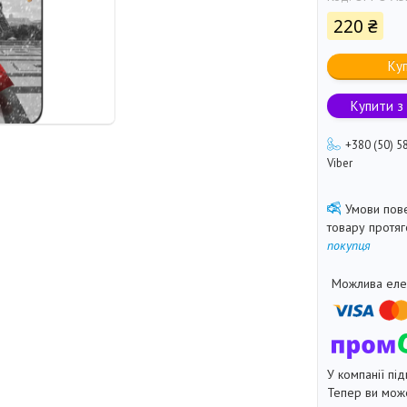
220 ₴
Ку
Купити з
+380 (50) 5
Viber
товару протя
покупця
У компанії під
Тепер ви може