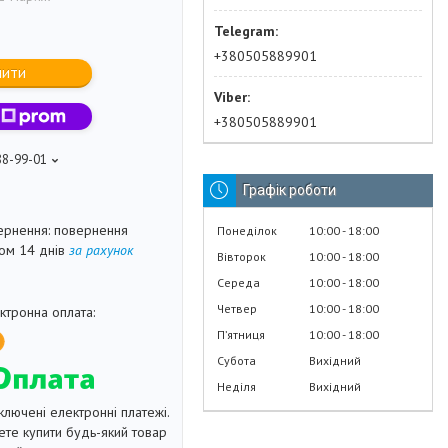
+380505889901
пити
+380505889901
88-99-01
Графік роботи
повернення
Понеділок
10:00
18:00
гом 14 днів
за рахунок
Вівторок
10:00
18:00
Середа
10:00
18:00
Четвер
10:00
18:00
Пʼятниця
10:00
18:00
Субота
Вихідний
Неділя
Вихідний
ключені електронні платежі.
те купити будь-який товар