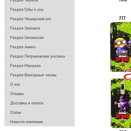
Раздел Черепа
Раздел Губы и усы
Раздел Чеширский кот
Раздел Зентангл
Раздел Гапчинская
Раздел Анимэ
Раздел Петриковские росписи
Раздел Мандала
Раздел Векторные чехлы
О нас
Отзывы
Доставка и оплата
Статьи
Новости компании