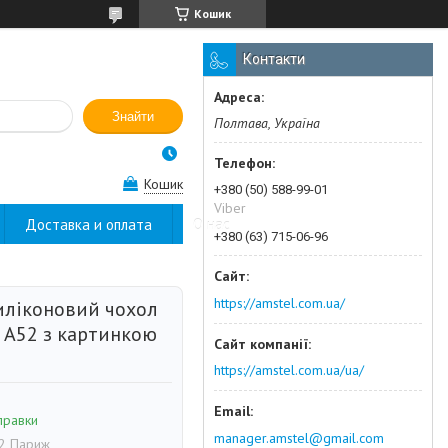
Кошик
Контакти
Знайти
Полтава, Україна
Кошик
+380 (50) 588-99-01
Viber
Доставка и оплата
О нас
+380 (63) 715-06-96
https://amstel.com.ua/
иліконовий чохол
 A52 з картинкою
https://amstel.com.ua/ua/
правки
manager.amstel@gmail.com
2 Париж