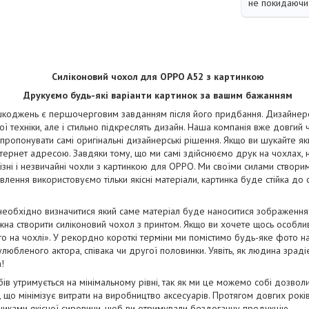
не покидаючи 
Силіконовий чохол для OPPO A52 з картинкою
Друкуємо будь-які варіанти картинок за вашим бажанням
коджень є першочерговим завданням після його придбання. Дизайнерськ
ї техніки, але і стильно підкреслять дизайн. Наша компанія вже довгий
апропонувати самі оригінальні дизайнерські рішення. Якщо ви шукайте як
тернет адресою. Завдяки тому, що ми самі здійснюємо друк на чохлах, 
ізні і незвичайні чохли з картинкою для OPPO. Ми своїми силами створи
отовлення використовуємо тільки якісні матеріали, картинка буде стійка до
необхідно визначитися який саме матеріал буде наноситися зображенн
на створити силіконовий чохол з принтом. Якщо ви хочете щось особли
о на чохлі». У рекордно короткі терміни ми помістимо будь-яке фото н
юбленого актора, співака чи другої половинки. Уявіть, як людина зрадіє
!
бів утримується на мінімальному рівні, так як ми це можемо собі дозво
і, що мінімізує витрати на виробництво аксесуарів. Протягом довгих рок
бниками якісної сировини, щоб ви отримували бездоганну продукцію.