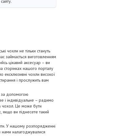
сайту.
і чохли не тільки стануть
 час займається виготовленням
ийсь цікавий аксесуар – ви
на сторінках нашого порталу
мо ексклюзивні чохли високої
 стирання і прослужить вам
я за допомогою
ве і індивідуальне – радимо
а чохол. Це може бути
, якщо ви піднесете такий
лити. У нашому розпорядженні
ів нами налагоджувалися