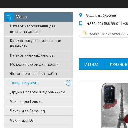
Полтава, Україна
+380 (50) 588-99-01
+3
Каталог изображений для
печати на холсте
Каталог рисунков для печати
на чехлах
Каталог именных чехлов
Главная
Именные 
Модели чехлов для печати
Фотогалерея наших работ
Товары и услуги
Друк на полотні з підрамником
Чехлы для Lenovo
Чохли для Samsung
Чохли для LG