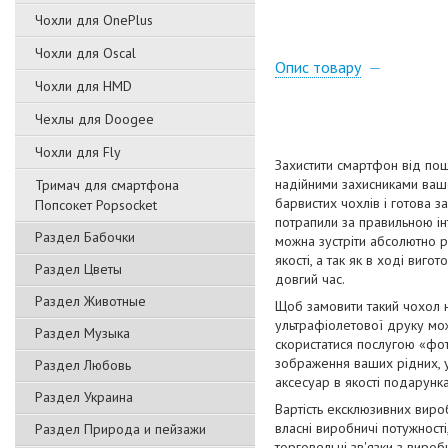
Чохли для OnePlus
Чохли для Oscal
Опис товару
Чохли для HMD
Чехлы для Doogee
Чохли для Fly
Захистити смартфон від пош
надійними захисниками вашо
Тримач для смартфона
барвистих чохлів і готова з
Попсокет Popsocket
потрапили за правильною ін
Раздел Бабочки
можна зустріти абсолютно р
якості, а так як в ході виг
Раздел Цветы
довгий час.
Раздел Животные
Щоб замовити такий чохол 
ультрафіолетової друку мож
Раздел Музыка
скористатися послугою «фот
зображення ваших рідних, ул
Раздел Любовь
аксесуар в якості подарунка
Раздел Украина
Вартість ексклюзивних виро
власні виробничі потужност
Раздел Природа и пейзажи
торговельні зв'язки з виро