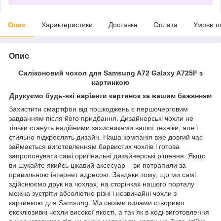
Опис
Характеристики
Доставка
Оплата
Умови п
Опис
Силіконовий чохол для Samsung A72 Galaxy A725F з
картинкою
Друкуємо будь-які варіанти картинок за вашим бажанням
Захистити смартфон від пошкоджень є першочерговим
завданням після його придбання. Дизайнерські чохли не
тільки стануть надійними захисниками вашої техніки, але і
стильно підкреслять дизайн. Наша компанія вже довгий час
займається виготовленням барвистих чохлів і готова
запропонувати самі оригінальні дизайнерські рішення. Якщо
ви шукайте якийсь цікавий аксесуар – ви потрапили за
правильною інтернет адресою. Завдяки тому, що ми самі
здійснюємо друк на чохлах, на сторінках нашого порталу
можна зустріти абсолютно різні і незвичайні чохли з
картинкою для Samsung. Ми своїми силами створимо
ексклюзивні чохли високої якості, а так як в ході виготовлення