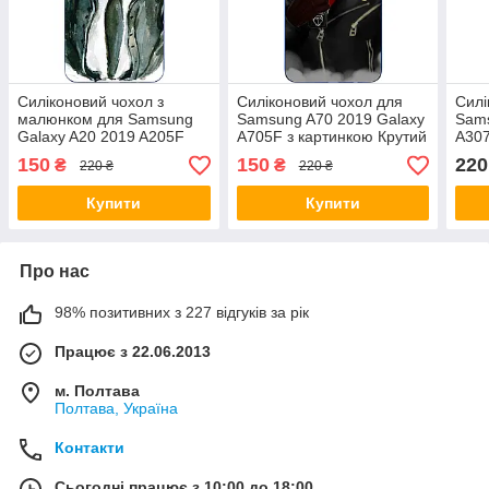
Силіконовий чохол з
Силіконовий чохол для
Силі
малюнком для Samsung
Samsung A70 2019 Galaxy
Sams
Galaxy A20 2019 A205F
A705F з картинкою Крутий
A307
Крутий єнот
єнот
єнот
150
150
220
₴
₴
220 ₴
220 ₴
Купити
Купити
Про нас
98% позитивних з 227 відгуків за рік
Працює з 22.06.2013
м. Полтава
Полтава, Україна
Контакти
Сьогодні працює з 10:00 до 18:00