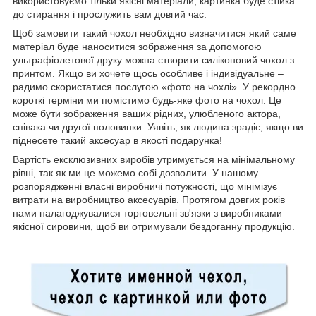
використовуємо тільки якісні матеріали, картинка буде стійка
до стирання і прослужить вам довгий час.
Щоб замовити такий чохол необхідно визначитися який саме
матеріал буде наноситися зображення за допомогою
ультрафіолетової друку можна створити силіконовий чохол з
принтом. Якщо ви хочете щось особливе і індивідуальне –
радимо скористатися послугою «фото на чохлі». У рекордно
короткі терміни ми помістимо будь-яке фото на чохол. Це
може бути зображення ваших рідних, улюбленого актора,
співака чи другої половинки. Уявіть, як людина зрадіє, якщо ви
піднесете такий аксесуар в якості подарунка!
Вартість ексклюзивних виробів утримується на мінімальному
рівні, так як ми це можемо собі дозволити. У нашому
розпорядженні власні виробничі потужності, що мінімізує
витрати на виробництво аксесуарів. Протягом довгих років
нами налагоджувалися торговельні зв'язки з виробниками
якісної сировини, щоб ви отримували бездоганну продукцію.