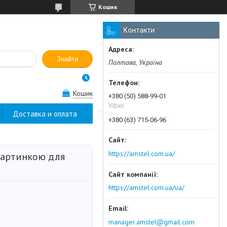
Кошик
Контакти
Знайти
Полтава, Україна
Кошик
+380 (50) 588-99-01
Viber
Доставка и оплата
О нас
+380 (63) 715-06-96
https://amstel.com.ua/
картинкою для
https://amstel.com.ua/ua/
manager.amstel@gmail.com