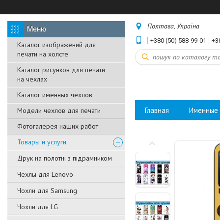
Полтава, Україна
+380 (50) 588-99-01
+3
Каталог изображений для
печати на холсте
Каталог рисунков для печати
на чехлах
Каталог именных чехлов
Главная
Именные 
Модели чехлов для печати
Фотогалерея наших работ
Товары и услуги
Друк на полотні з підрамником
Чехлы для Lenovo
Чохли для Samsung
Чохли для LG