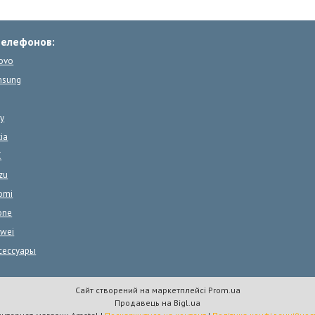
телефонов:
ovo
msung
y
ia
C
zu
omi
one
wei
сессуары
Сайт створений на маркетплейсі
Prom.ua
Продавець на Bigl.ua