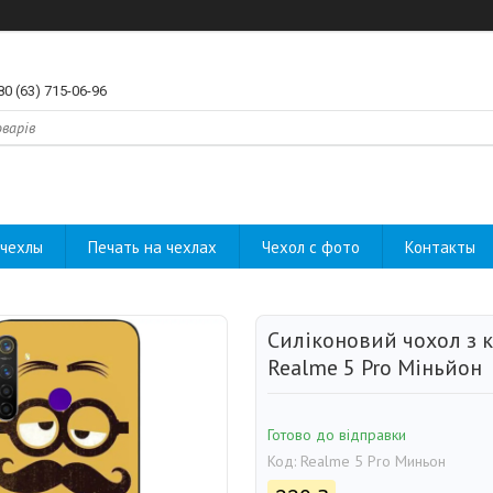
80 (63) 715-06-96
чехлы
Печать на чехлах
Чехол с фото
Контакты
Силіконовий чохол з 
Realme 5 Pro Міньйон
Готово до відправки
Код:
Realme 5 Pro Миньон