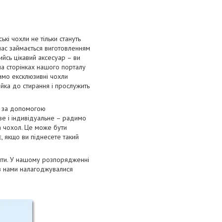
і чохли не тільки стануть
 час займається виготовленням
ийсь цікавий аксесуар – ви
на сторінках нашого порталу
римо ексклюзивні чохли
тійка до стирання і прослужить
я за допомогою
ве і індивідуальне – радимо
а чохол. Це може бути
, якщо ви піднесете такий
лити. У нашому розпорядженні
ів нами налагоджувалися