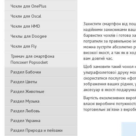
Чохли для OnePlus
Чохли для Oscal
Захистити смартфон від пош
Чохли для HMD
надійними захисниками вашо
барвистих чохлів і готова з
Чехлы для Doogee
потрапили за правильною ін
Чохли для Fly
можна зустріти абсолютно р
високої якості, а так як в х
Тримач для смартфона
вам довгий час.
Попсокет Popsocket
Щоб замовити такий чохол 
Раздел Бабочки
ультрафіолетової друку мож
скористатися послугою «фот
Раздел Цветы
зображення ваших рідних, ул
аксесуар в якості подарунка
Раздел Животные
Вартість ексклюзивних виро
Раздел Музыка
власні виробничі потужност
торговельні зв'язки з виро
Раздел Любовь
Раздел Украина
Раздел Природа и пейзажи