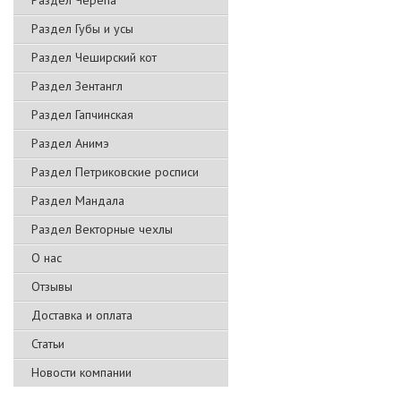
Раздел Черепа
Раздел Губы и усы
Раздел Чеширский кот
Раздел Зентангл
Раздел Гапчинская
Раздел Анимэ
Раздел Петриковские росписи
Раздел Мандала
Раздел Векторные чехлы
О нас
Отзывы
Доставка и оплата
Статьи
Новости компании