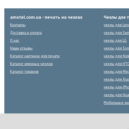
amstel.com.ua - печать на чехлах
Чехлы для 
Контакты
чехлы для Len
Доставка и оплата
чехлы для Sa
О нас
чехлы для LG
Наши отзывы
чехлы для Son
Каталог картинок для печати
чехлы для Nok
Каталог именных чехлов
чехлы для HT
Каталог товаров
чехлы для Mei
чехлы для Xia
чехлы для iPh
чехлы для Hua
Мобильные ак