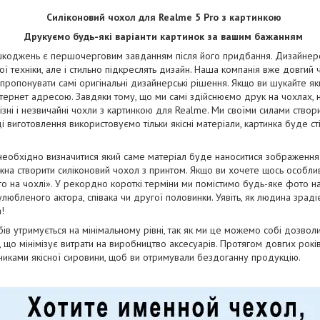
Силіконовий чохол для Realme 5 Pro з картинкою
Друкуємо будь-які варіанти картинок за вашим бажанням
коджень є першочерговим завданням після його придбання. Дизайнерськ
ї техніки, але і стильно підкреслять дизайн. Наша компанія вже довгий
апропонувати самі оригінальні дизайнерські рішення. Якщо ви шукайте як
тернет адресою. Завдяки тому, що ми самі здійснюємо друк на чохлах, 
ізні і незвичайні чохли з картинкою для Realme. Ми своїми силами ство
оді виготовлення використовуємо тільки якісні матеріали, картинка буде с
необхідно визначитися який саме матеріал буде наноситися зображенн
на створити силіконовий чохол з принтом. Якщо ви хочете щось особли
о на чохлі». У рекордно короткі терміни ми помістимо будь-яке фото н
юбленого актора, співака чи другої половинки. Уявіть, як людина зрадіє
!
бів утримується на мінімальному рівні, так як ми це можемо собі дозво
і, що мінімізує витрати на виробництво аксесуарів. Протягом довгих рок
бниками якісної сировини, щоб ви отримували бездоганну продукцію.