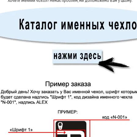
Хочете іменний чохол? Немає проблем, ми допоможемо Вам у цьому.