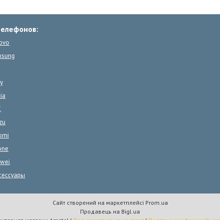
телефонов:
ovo
msung
y
ia
C
zu
omi
one
wei
сессуары
Сайт створений на маркетплейсі
Prom.ua
Продавець на Bigl.ua