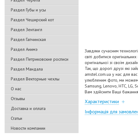
Раздел Черепа
Раздел Губы и усы
Раздел Чеширский кот
Раздел Зентангл
Раздел Гапчинская
Раздел Анимэ
Завдяки сучасним технологі
світі добитися оригінальни
Раздел Петриковские росписи
оригінальної зі своїм диза
Так, що дорогі друзі які за
Раздел Мандала
amstel.com.ua у нас для ва
Раздел Векторные чехлы
улюбленим фото, ми можемо
Samsung, Lenovo, HTC, LG, 
О нас
Вам здійснити Ваші бажання 
Отзывы
Характеристики
Доставка и оплата
Інформація для замовле
Статьи
Новости компании