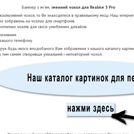
Бампер з ім'ям,
іменний чохол для Realme 5 Pro
склюзивний чохол, то Ви знаходитеся в правильному місці. Наш інтерне
их зображень на чохлах для смартфонів.
днотипних чохлів для своїх улюблених девайсів.
люзивним.
 вашого телефону.
друк будь-якого вподобаного Вам зображення з нашого каталогу картин
і, тим самим створивши унікальний і неповторний чохол.