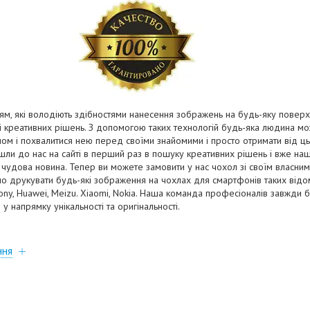
ям, які володіють здібностями нанесення зображень на будь-яку повер
х і креативних рішень. З допомогою таких технологій будь-яка людина мо
йном і похвалитися нею перед своїми знайомими і просто отримати від ц
йшли до нас на сайті в перший раз в пошуку креативних рішень і вже наші
с чудова новина. Тепер ви можете замовити у нас чохол зі своїм власн
 друкувати будь-які зображення на чохлах для смартфонів таких відом
Sony, Huawei, Meizu. Xiaomi, Nokia. Наша команда професіоналів завжди
у напрямку унікальності та оригінальності.
ння