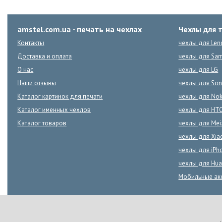
amstel.com.ua - печать на чехлах
Чехлы для 
Контакты
чехлы для Len
Доставка и оплата
чехлы для Sa
О нас
чехлы для LG
Наши отзывы
чехлы для Son
Каталог картинок для печати
чехлы для Nok
Каталог именных чехлов
чехлы для HT
Каталог товаров
чехлы для Mei
чехлы для Xia
чехлы для iPh
чехлы для Hua
Мобильные ак