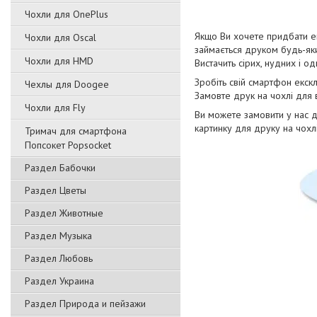
Чохли для OnePlus
Якщо Ви хочете придбати ек
Чохли для Oscal
займається друком будь-як
Чохли для HMD
Вистачить сірих, нудних і о
Зробіть свій смартфон екск
Чехлы для Doogee
Замовте друк на чохлі для
Чохли для Fly
Ви можете замовити у нас 
картинку для друку на чохл
Тримач для смартфона
Попсокет Popsocket
Раздел Бабочки
Раздел Цветы
Раздел Животные
Раздел Музыка
Раздел Любовь
Раздел Украина
Раздел Природа и пейзажи