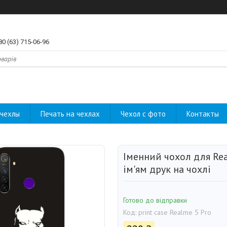
80 (63) 715-06-96
чехлы
Печать на чехлах
Чехол с фото
Контакты
Іменний чохол для Rea
ім'ям друк на чохлі
Готово до відправки
Код:
print case Realme 5 Pro