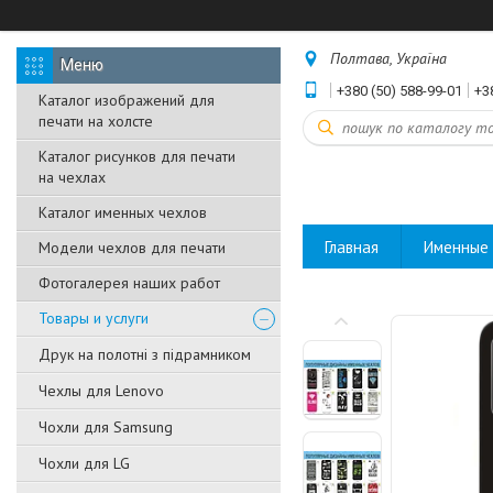
Полтава, Україна
+380 (50) 588-99-01
+3
Каталог изображений для
печати на холсте
Каталог рисунков для печати
на чехлах
Каталог именных чехлов
Главная
Именные 
Модели чехлов для печати
Фотогалерея наших работ
Товары и услуги
Друк на полотні з підрамником
Чехлы для Lenovo
Чохли для Samsung
Чохли для LG