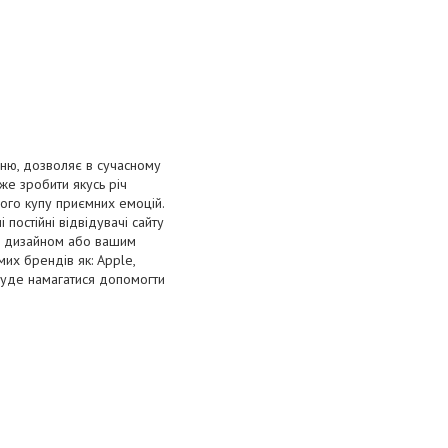
хню, дозволяє в сучасному
же зробити якусь річ
ього купу приємних емоцій.
 постійні відвідувачі сайту
им дизайном або вашим
их брендів як: Apple,
 буде намагатися допомогти