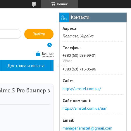
Кошик
Контакти
Знайти
Полтава, Україна
Кошик
+380 (50) 588-99-01
Viber
Доставка и оплата
О нас
+380 (63) 715-06-96
https://amstel.com.ua/
lme 5 Pro бампер з
https://amstel.com.ua/ua/
manager.amstel@gmail.com