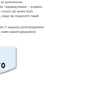
я за допомогою
ве і індивідуальне – радимо
а чохол. Це може бути
, якщо ви піднесете такий
лити. У нашому розпорядженні
ів нами налагоджувалися