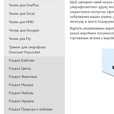
Щоб замовити такий чохол 
Чохли для OnePlus
ультрафіолетової друку мож
скористатися послугою «фот
Чохли для Oscal
зображення ваших рідних, ул
аксесуар в якості подарунка
Чохли для HMD
Вартість ексклюзивних виро
Чехлы для Doogee
власні виробничі потужност
торговельні зв'язки з виро
Чохли для Fly
Тримач для смартфона
Попсокет Popsocket
Раздел Бабочки
Раздел Цветы
Раздел Животные
Раздел Музыка
Раздел Любовь
Раздел Украина
Раздел Природа и пейзажи