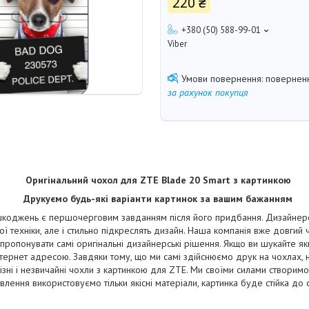
220 ₴
+380 (50) 588-99-01
Viber
поверненн
за рахунок покупця
Оригінальний чохол для ZTE Blade 20 Smart з картинкою
Друкуємо будь-які варіанти картинок за вашим бажанням
коджень є першочерговим завданням після його придбання. Дизайнерськ
ї техніки, але і стильно підкреслять дизайн. Наша компанія вже довгий
апропонувати самі оригінальні дизайнерські рішення. Якщо ви шукайте як
тернет адресою. Завдяки тому, що ми самі здійснюємо друк на чохлах, 
ізні і незвичайні чохли з картинкою для ZTE. Ми своїми силами створимо
отовлення використовуємо тільки якісні матеріали, картинка буде стійка до