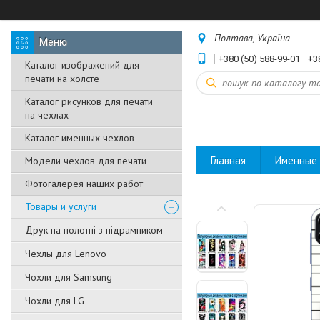
Полтава, Україна
+380 (50) 588-99-01
+3
Каталог изображений для
печати на холсте
Каталог рисунков для печати
на чехлах
Каталог именных чехлов
Главная
Именные 
Модели чехлов для печати
Фотогалерея наших работ
Товары и услуги
Друк на полотні з підрамником
Чехлы для Lenovo
Чохли для Samsung
Чохли для LG