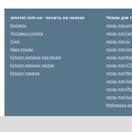
amstel.com.ua - печать на чехлах
Чехлы для 
Контакты
чехлы для Len
Доставка и оплата
чехлы для Sa
О нас
чехлы для LG
Наши отзывы
чехлы для Son
Каталог картинок для печати
чехлы для Nok
Каталог именных чехлов
чехлы для HT
Каталог товаров
чехлы для Mei
чехлы для Xia
чехлы для iPh
чехлы для Hua
Мобильные ак