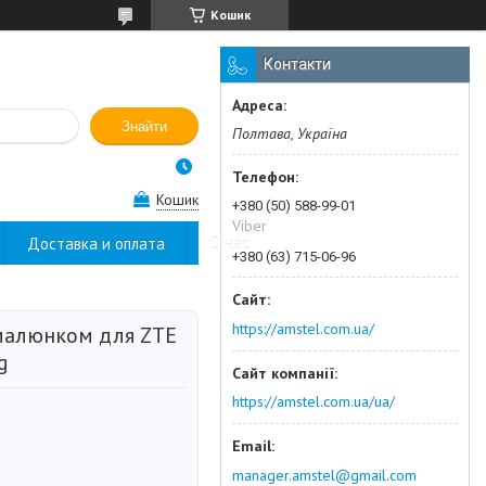
Кошик
Контакти
Знайти
Полтава, Україна
Кошик
+380 (50) 588-99-01
Viber
Доставка и оплата
О нас
+380 (63) 715-06-96
https://amstel.com.ua/
малюнком для ZTE
g
https://amstel.com.ua/ua/
manager.amstel@gmail.com