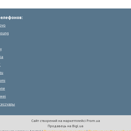
телефонов:
ovo
msung
y
ia
C
zu
omi
one
wei
сессуары
Сайт створений на маркетплейсі
Prom.ua
Продавець на Bigl.ua