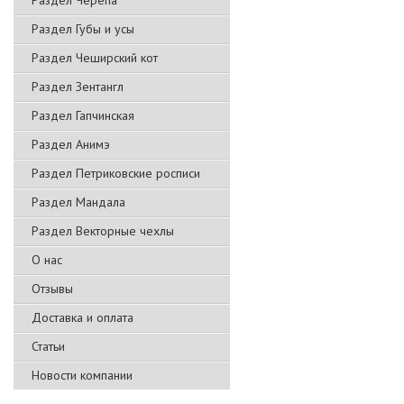
Раздел Черепа
Раздел Губы и усы
Раздел Чеширский кот
Раздел Зентангл
Раздел Гапчинская
Раздел Анимэ
Раздел Петриковские росписи
Раздел Мандала
Раздел Векторные чехлы
О нас
Отзывы
Доставка и оплата
Статьи
Новости компании