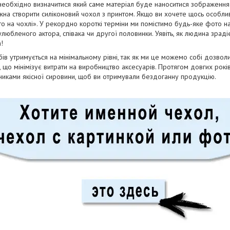
необхідно визначитися який саме матеріал буде наноситися зображенн
на створити силіконовий чохол з принтом. Якщо ви хочете щось особли
о на чохлі». У рекордно короткі терміни ми помістимо будь-яке фото н
юбленого актора, співака чи другої половинки. Уявіть, як людина зрадіє
!
бів утримується на мінімальному рівні, так як ми це можемо собі дозво
і, що мінімізує витрати на виробництво аксесуарів. Протягом довгих рок
бниками якісної сировини, щоб ви отримували бездоганну продукцію.