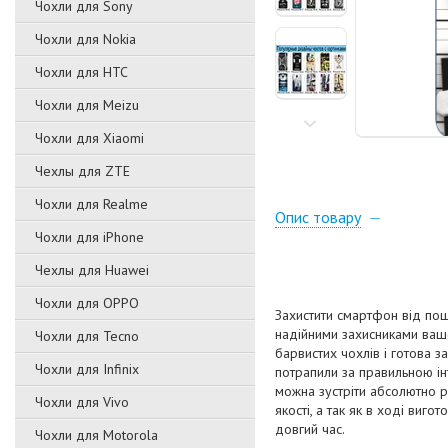
Чохли для Sony
Чохли для Nokia
Чохли для HTC
Чохли для Meizu
Чохли для Xiaomi
Чехлы для ZTE
Чохли для Realme
Опис товару
Чохли для iPhone
Чехлы для Huawei
Чохли для OPPO
Захистити смартфон від пош
надійними захисниками вашо
Чохли для Tecno
барвистих чохлів і готова з
Чохли для Infinix
потрапили за правильною ін
можна зустріти абсолютно р
Чохли для Vivo
якості, а так як в ході виг
довгий час.
Чохли для Motorola