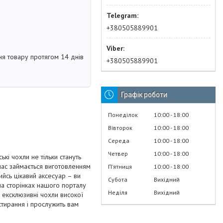
+380505889901
я товару протягом 14 днів
+380505889901
Графік роботи
Понеділок
10:00
18:00
Вівторок
10:00
18:00
Середа
10:00
18:00
Четвер
10:00
18:00
і чохли не тільки стануть
 час займається виготовленням
Пʼятниця
10:00
18:00
ийсь цікавий аксесуар – ви
Субота
Вихідний
на сторінках нашого порталу
Неділя
Вихідний
 ексклюзивні чохли високої
 стирання і прослужить вам