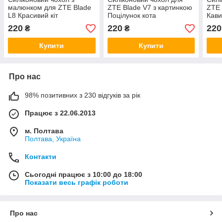
малюнком для ZTE Blade
ZTE Blade V7 з картинкою
ZTE 
L8 Красивий кіт
Поцілунок кота
Кав
220
220
220
₴
₴
Купити
Купити
Про нас
98% позитивних з 230 відгуків за рік
Працює з 22.06.2013
м. Полтава
Полтава, Україна
Контакти
Сьогодні працює з 10:00 до 18:00
Показати весь графік роботи
Про нас