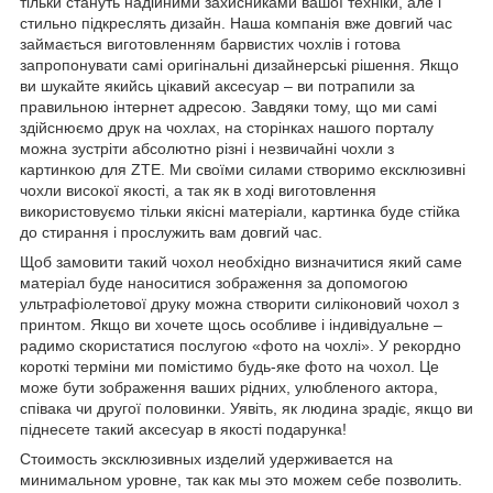
тільки стануть надійними захисниками вашої техніки, але і
стильно підкреслять дизайн. Наша компанія вже довгий час
займається виготовленням барвистих чохлів і готова
запропонувати самі оригінальні дизайнерські рішення. Якщо
ви шукайте якийсь цікавий аксесуар – ви потрапили за
правильною інтернет адресою. Завдяки тому, що ми самі
здійснюємо друк на чохлах, на сторінках нашого порталу
можна зустріти абсолютно різні і незвичайні чохли з
картинкою для ZTE. Ми своїми силами створимо ексклюзивні
чохли високої якості, а так як в ході виготовлення
використовуємо тільки якісні матеріали, картинка буде стійка
до стирання і прослужить вам довгий час.
Щоб замовити такий чохол необхідно визначитися який саме
матеріал буде наноситися зображення за допомогою
ультрафіолетової друку можна створити силіконовий чохол з
принтом. Якщо ви хочете щось особливе і індивідуальне –
радимо скористатися послугою «фото на чохлі». У рекордно
короткі терміни ми помістимо будь-яке фото на чохол. Це
може бути зображення ваших рідних, улюбленого актора,
співака чи другої половинки. Уявіть, як людина зрадіє, якщо ви
піднесете такий аксесуар в якості подарунка!
Стоимость эксклюзивных изделий удерживается на
минимальном уровне, так как мы это можем себе позволить.