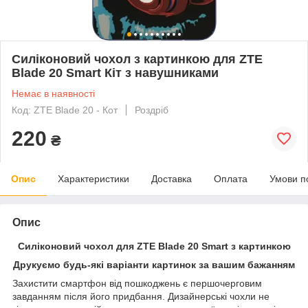
Силіконовий чохол з картинкою для ZTE
Blade 20 Smart Кіт з навушниками
Немає в наявності
Код: ZTE Blade 20 - Кот
Роздріб
220
₴
Опис
Характеристики
Доставка
Оплата
Умови п
Опис
Силіконовий чохол для ZTE Blade 20 Smart з картинкою
Друкуємо будь-які варіанти картинок за вашим бажанням
Захистити смартфон від пошкоджень є першочерговим
завданням після його придбання. Дизайнерські чохли не