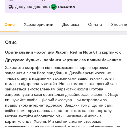
Доступна доставка
Опис
Характеристики
Доставка
Оплата
Умови п
Опис
Оригінальний чохол
для
Xiaomi Redmi Note 8T
з картинкою
Друкуємо будь-які варіанти картинок за вашим бажанням
Захистити смартфон від пошкоджень є першочерговим
завданням після його придбання. Дизайнерські чохли не
тільки стануть надійними захисниками вашої техніки, але і
стильно підкреслять дизайн. Наша компанія вже довгий час
займається виготовленням барвистих чохлів і готова
запропонувати самі оригінальні дизайнерські рішення. Якщо
ви шукайте якийсь цікавий аксесуар – ви потрапили за
правильною інтернет адресою. Завдяки тому, що ми самі
здійснюємо друк на чохлах, на сторінках нашого порталу
можна зустріти абсолютно різні і незвичайні чохли з
картинкою для Xiaomi. Ми своїми силами створимо
ексклюзивні чохли високої якості, а так як в ході виготовлення