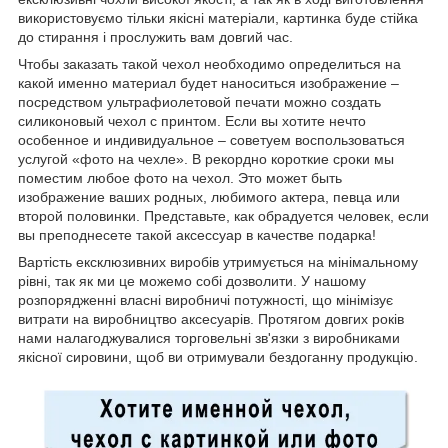
використовуємо тільки якісні матеріали, картинка буде стійка
до стирання і прослужить вам довгий час.
Чтобы заказать такой чехол необходимо определиться на
какой именно материал будет наноситься изображение –
посредством ультрафиолетовой печати можно создать
силиконовый чехол с принтом. Если вы хотите нечто
особенное и индивидуальное – советуем воспользоваться
услугой «фото на чехле». В рекордно короткие сроки мы
поместим любое фото на чехол. Это может быть
изображение ваших родных, любимого актера, певца или
второй половинки. Представьте, как обрадуется человек, если
вы преподнесете такой аксессуар в качестве подарка!
Вартість ексклюзивних виробів утримується на мінімальному
рівні, так як ми це можемо собі дозволити. У нашому
розпорядженні власні виробничі потужності, що мінімізує
витрати на виробництво аксесуарів. Протягом довгих років
нами налагоджувалися торговельні зв'язки з виробниками
якісної сировини, щоб ви отримували бездоганну продукцію.