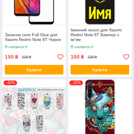
Іменний чохол для Xiaomi
Захисне скло Full Glue для
Redmi Note 8T Бампер з
Xiaomi Redmi Note 8T Чорне
ім'ям
В наявності
В наявності
150
150
₴
₴
220 ₴
220 ₴
Купити
Купити
–32%
–32%