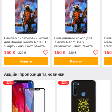
Бампер силіконовий чохол
Силіконовий чохол для
Силі
для Xiaomi Redmi Note 9T
Xiaomi Redmi 8A з
малю
з картинкою Єнот ракета
картинкою Єнот Ракета
Redm
Раке
150
150
150
₴
₴
220 ₴
220 ₴
Купити
Купити
Акційні пропозиції та новинки
–32%
–32%