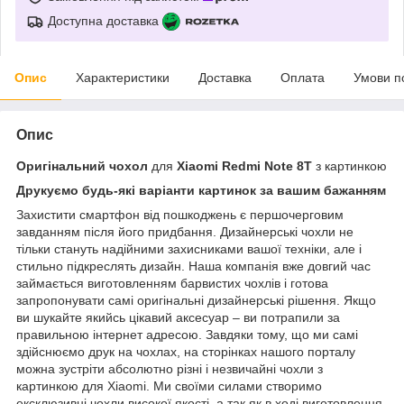
Доступна доставка
Опис
Характеристики
Доставка
Оплата
Умови п
Опис
Оригінальний чохол
для
Xiaomi Redmi Note 8T
з картинкою
Друкуємо будь-які варіанти картинок за вашим бажанням
Захистити смартфон від пошкоджень є першочерговим
завданням після його придбання. Дизайнерські чохли не
тільки стануть надійними захисниками вашої техніки, але і
стильно підкреслять дизайн. Наша компанія вже довгий час
займається виготовленням барвистих чохлів і готова
запропонувати самі оригінальні дизайнерські рішення. Якщо
ви шукайте якийсь цікавий аксесуар – ви потрапили за
правильною інтернет адресою. Завдяки тому, що ми самі
здійснюємо друк на чохлах, на сторінках нашого порталу
можна зустріти абсолютно різні і незвичайні чохли з
картинкою для Xiaomi. Ми своїми силами створимо
ексклюзивні чохли високої якості, а так як в ході виготовлення