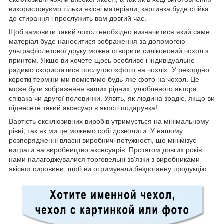
використовуємо тільки якісні матеріали, картинка буде стійка
до стирання і прослужить вам довгий час.
Щоб замовити такий чохол необхідно визначитися який саме
матеріал буде наноситися зображення за допомогою
ультрафіолетової друку можна створити силіконовий чохол з
принтом. Якщо ви хочете щось особливе і індивідуальне –
радимо скористатися послугою «фото на чохлі». У рекордно
короткі терміни ми помістимо будь-яке фото на чохол. Це
може бути зображення ваших рідних, улюбленого актора,
співака чи другої половинки. Уявіть, як людина зрадіє, якщо ви
піднесете такий аксесуар в якості подарунка!
Вартість ексклюзивних виробів утримується на мінімальному
рівні, так як ми це можемо собі дозволити. У нашому
розпорядженні власні виробничі потужності, що мінімізує
витрати на виробництво аксесуарів. Протягом довгих років
нами налагоджувалися торговельні зв'язки з виробниками
якісної сировини, щоб ви отримували бездоганну продукцію.