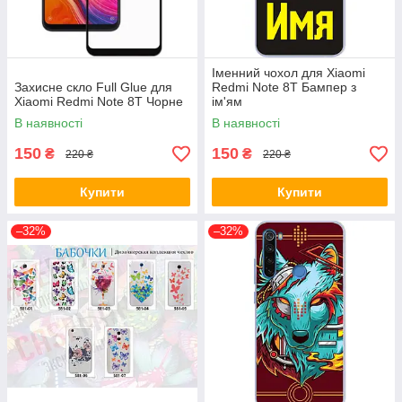
Іменний чохол для Xiaomi
Захисне скло Full Glue для
Redmi Note 8T Бампер з
Xiaomi Redmi Note 8T Чорне
ім'ям
В наявності
В наявності
150
150
₴
₴
220 ₴
220 ₴
Купити
Купити
–32%
–32%