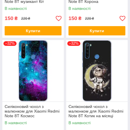
Note 8T музикант Кіт
Note 8T Корона
В наявності
В наявності
150
150
₴
₴
220 ₴
220 ₴
Купити
Купити
–32%
–32%
Силіконовий чохол з
Силіконовий чохол з
малюнком для Xiaomi Redmi
малюнком для Xiaomi Redmi
Note 8T Космос
Note 8T Котик на місяці
В наявності
В наявності