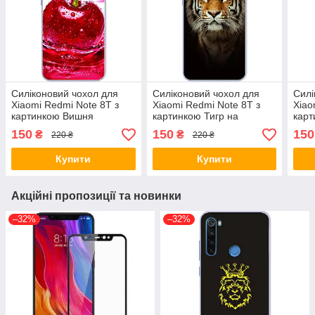
Силіконовий чохол для
Силіконовий чохол для
Силі
Xiaomi Redmi Note 8T з
Xiaomi Redmi Note 8T з
Xiao
картинкою Вишня
картинкою Тигр на
карт
чорному тлі
150
150
150
₴
₴
220 ₴
220 ₴
Купити
Купити
Акційні пропозиції та новинки
–32%
–32%