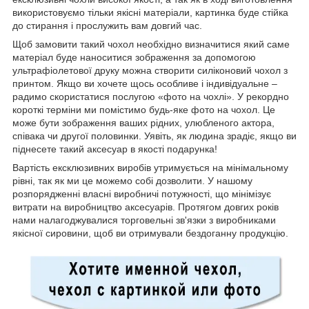
використовуємо тільки якісні матеріали, картинка буде стійка
до стирання і прослужить вам довгий час.
Щоб замовити такий чохол необхідно визначитися який саме
матеріал буде наноситися зображення за допомогою
ультрафіолетової друку можна створити силіконовий чохол з
принтом. Якщо ви хочете щось особливе і індивідуальне –
радимо скористатися послугою «фото на чохлі». У рекордно
короткі терміни ми помістимо будь-яке фото на чохол. Це
може бути зображення ваших рідних, улюбленого актора,
співака чи другої половинки. Уявіть, як людина зрадіє, якщо ви
піднесете такий аксесуар в якості подарунка!
Вартість ексклюзивних виробів утримується на мінімальному
рівні, так як ми це можемо собі дозволити. У нашому
розпорядженні власні виробничі потужності, що мінімізує
витрати на виробництво аксесуарів. Протягом довгих років
нами налагоджувалися торговельні зв'язки з виробниками
якісної сировини, щоб ви отримували бездоганну продукцію.