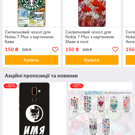
Силіконовий чохол для
Силіконовий чохол для
Силі
Nokia 7 Plus з картинкою
Nokia 7 Plus з картинкою
Noki
Кави
Маки в полі
Анге
150
150
150
₴
₴
220 ₴
220 ₴
Купити
Купити
Акційні пропозиції та новинки
–32%
–32%