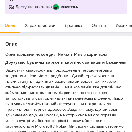
Доступна доставка
Опис
Характеристики
Доставка
Оплата
Умови п
Опис
Оригінальний чохол
для
Nokia 7 Plus
з картинкою
Друкуємо будь-які варіанти картинок за вашим бажанням
Захистити смартфон від пошкоджень є першочерговим
завданням після його придбання. Дизайнерські чохли не
тільки стануть надійними захисниками вашої техніки, але і
стильно підкреслять дизайн. Наша компанія вже довгий час
займається виготовленням барвистих чохлів і готова
запропонувати самі оригінальні дизайнерські рішення. Якщо
ви шукайте якийсь цікавий аксесуар – ви потрапили за
правильною інтернет адресою. Завдяки тому, що ми самі
здійснюємо друк на чохлах, на сторінках нашого порталу
можна зустріти абсолютно різні і незвичайні чохли з
картинкою для Microsoft / Nokia. Ми своїми силами створимо
ексклюзивні чохли високої якості, а так як в ході виготовлення