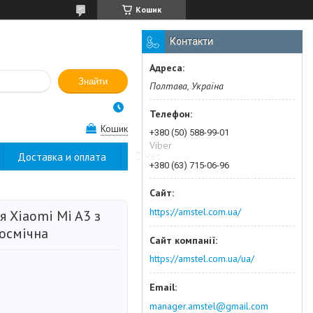
Кошик
Контакти
Знайти
Полтава, Україна
Кошик
+380 (50) 588-99-01
Viber
Доставка и оплата
О нас
+380 (63) 715-06-96
https://amstel.com.ua/
 Xiaomi Mi A3 з
осмічна
https://amstel.com.ua/ua/
manager.amstel@gmail.com