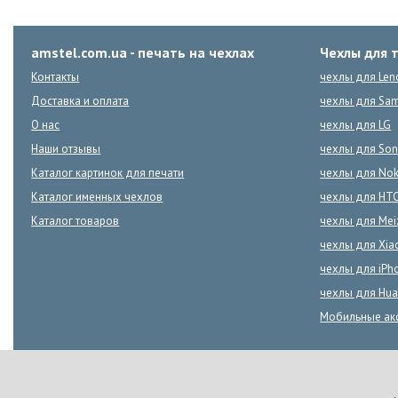
amstel.com.ua - печать на чехлах
Чехлы для 
Контакты
чехлы для Len
Доставка и оплата
чехлы для Sa
О нас
чехлы для LG
Наши отзывы
чехлы для Son
Каталог картинок для печати
чехлы для Nok
Каталог именных чехлов
чехлы для HT
Каталог товаров
чехлы для Mei
чехлы для Xia
чехлы для iPh
чехлы для Hua
Мобильные ак