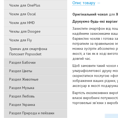
Опис товару
Чохли для OnePlus
Чохли для Oscal
Оригінальний чохол
для
X
Друкуємо будь-які варіа
Чохли для HMD
Захистити смартфон від пош
Чехлы для Doogee
надійними захисниками вашо
барвистих чохлів і готова з
Чохли для Fly
потрапили за правильною ін
можна зустріти абсолютно р
Тримач для смартфона
якості, а так як в ході виг
Попсокет Popsocket
довгий час.
Раздел Бабочки
Щоб замовити такий чохол 
ультрафіолетової друку мож
Раздел Цветы
скористатися послугою «фот
Раздел Животные
зображення ваших рідних, ул
аксесуар в якості подарунка
Раздел Музыка
Вартість ексклюзивних виро
Раздел Любовь
власні виробничі потужност
торговельні зв'язки з виро
Раздел Украина
Раздел Природа и пейзажи