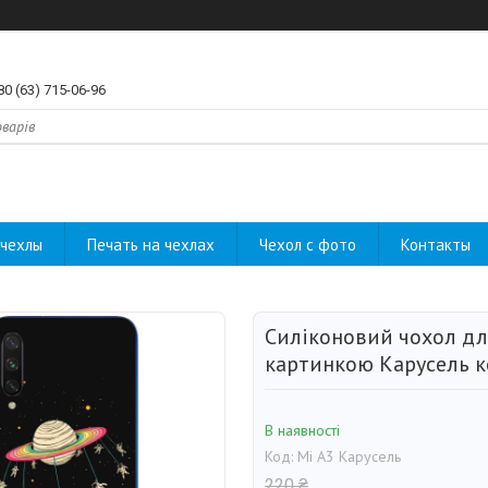
80 (63) 715-06-96
чехлы
Печать на чехлах
Чехол с фото
Контакты
Силіконовий чохол для
картинкою Карусель к
В наявності
Код:
Mi A3 Карусель
220 ₴