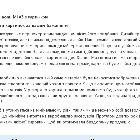
iaomi Mi A3
з картинкою
нти картинок за вашим бажанням
коджень є першочерговим завданням після його придбання. Дизайнерськ
ї техніки, але і стильно підкреслять дизайн. Наша компанія вже довгий
апропонувати самі оригінальні дизайнерські рішення. Якщо ви шукайте як
тернет адресою. Завдяки тому, що ми самі здійснюємо друк на чохлах, 
ізні і незвичайні чохли з картинкою для Xiaomi. Ми своїми силами створ
отовлення використовуємо тільки якісні матеріали, картинка буде стійка до
необхідно визначитися який саме матеріал буде наноситися зображенн
на створити силіконовий чохол з принтом. Якщо ви хочете щось особли
о на чохлі». У рекордно короткі терміни ми помістимо будь-яке фото н
юбленого актора, співака чи другої половинки. Уявіть, як людина зрадіє
!
бів утримується на мінімальному рівні, так як ми це можемо собі дозво
і, що мінімізує витрати на виробництво аксесуарів. Протягом довгих рок
бниками якісної сировини, щоб ви отримували бездоганну продукцію.