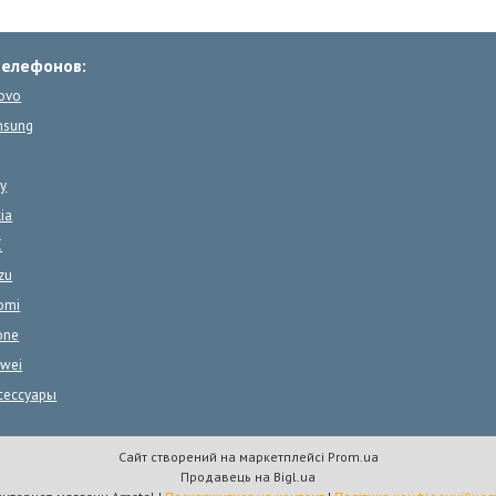
телефонов:
ovo
msung
y
ia
C
zu
omi
one
wei
сессуары
Сайт створений на маркетплейсі
Prom.ua
Продавець на Bigl.ua