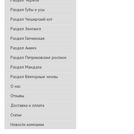
Раздел Черепа
Раздел Губы и усы
Раздел Чеширский кот
Раздел Зентангл
Раздел Гапчинская
Раздел Анимэ
Раздел Петриковские росписи
Раздел Мандала
Раздел Векторные чехлы
О нас
Отзывы
Доставка и оплата
Статьи
Новости компании