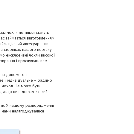
і чохли не тільки стануть
 час займається виготовленням
ийсь цікавий аксесуар – ви
на сторінках нашого порталу
имо ексклюзивні чохли високої
 стирання і прослужить вам
я за допомогою
ве і індивідуальне – радимо
а чохол. Це може бути
, якщо ви піднесете такий
лити. У нашому розпорядженні
ів нами налагоджувалися