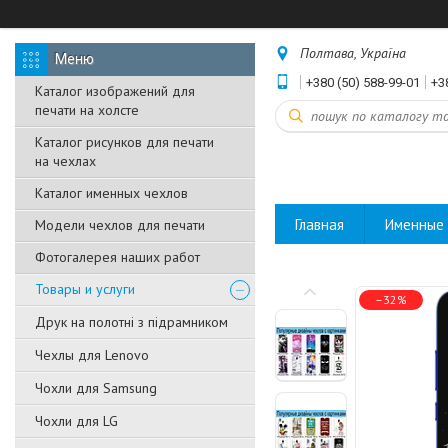
Полтава, Україна
+380 (50) 588-99-01
+3
Каталог изображений для
печати на холсте
Каталог рисунков для печати
на чехлах
Каталог именных чехлов
Главная
Именные 
Модели чехлов для печати
Фотогалерея наших работ
Товары и услуги
–32%
Друк на полотні з підрамником
Чехлы для Lenovo
Чохли для Samsung
Чохли для LG