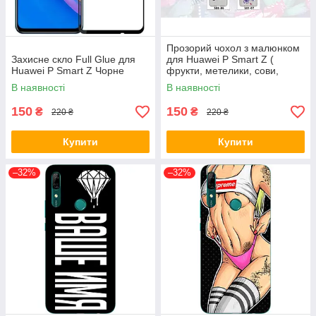
Прозорий чохол з малюнком
Захисне скло Full Glue для
для Huawei P Smart Z (
Huawei P Smart Z Чорне
фрукти, метелики, сови,
черепа, губи, тварини )
В наявності
В наявності
150
150
₴
₴
220 ₴
220 ₴
Купити
Купити
–32%
–32%