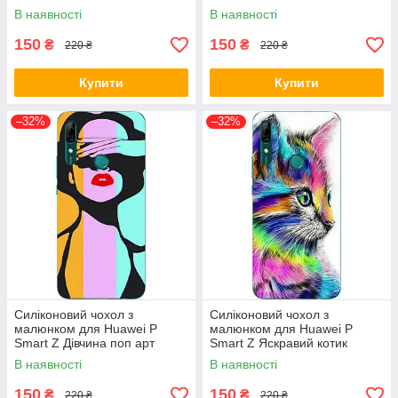
В наявності
В наявності
150
150
₴
₴
220 ₴
220 ₴
Купити
Купити
–32%
–32%
Силіконовий чохол з
Силіконовий чохол з
малюнком для Huawei P
малюнком для Huawei P
Smart Z Дівчина поп арт
Smart Z Яскравий котик
В наявності
В наявності
150
150
₴
₴
220 ₴
220 ₴