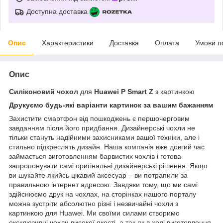
Доступна доставка
Опис
Характеристики
Доставка
Оплата
Умови п
Опис
Силіконовий чохол
для
Huawei P Smart
Z
з картинкою
Друкуємо будь-які варіанти картинок за вашим бажанням
Захистити смартфон від пошкоджень є першочерговим
завданням після його придбання. Дизайнерські чохли не
тільки стануть надійними захисниками вашої техніки, але і
стильно підкреслять дизайн. Наша компанія вже довгий час
займається виготовленням барвистих чохлів і готова
запропонувати самі оригінальні дизайнерські рішення. Якщо
ви шукайте якийсь цікавий аксесуар – ви потрапили за
правильною інтернет адресою. Завдяки тому, що ми самі
здійснюємо друк на чохлах, на сторінках нашого порталу
можна зустріти абсолютно різні і незвичайні чохли з
картинкою для Huawei. Ми своїми силами створимо
ексклюзивні чохли високої якості, а так як в ході виготовлення