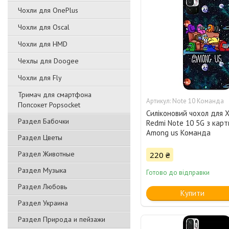
Чохли для OnePlus
Чохли для Oscal
Чохли для HMD
Чехлы для Doogee
Чохли для Fly
Тримач для смартфона
Note 10 Команда
Попсокет Popsocket
Силіконовий чохол для X
Раздел Бабочки
Redmi Note 10 5G з кар
Among us Команда
Раздел Цветы
Раздел Животные
220 ₴
Раздел Музыка
Готово до відправки
Раздел Любовь
Купити
Раздел Украина
Раздел Природа и пейзажи