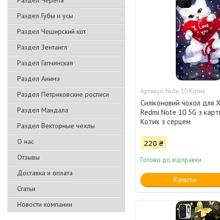
Раздел Черепа
Раздел Губы и усы
Раздел Чеширский кот
Раздел Зентангл
Раздел Гапчинская
Раздел Анимэ
Note 10 Котик
Раздел Петриковские росписи
Силіконовий чохол для X
Раздел Мандала
Redmi Note 10 5G з кар
Котик з серцем
Раздел Векторные чехлы
О нас
220 ₴
Отзывы
Готово до відправки
Доставка и оплата
Купити
Статьи
Новости компании