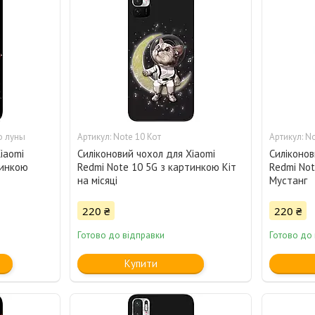
о луны
Note 10 Кот
No
iaomi
Силіконовий чохол для Xiaomi
Силіконов
тинкою
Redmi Note 10 5G з картинкою Кіт
Redmi Not
на місяці
Мустанг
220 ₴
220 ₴
Готово до відправки
Готово до
Купити