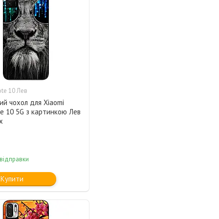
te 10 Лев
ий чохол для Xiaomi
e 10 5G з картинкою Лев
х
 відправки
Купити