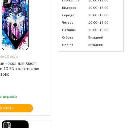
Понеділок
10:00
18:00
Вівторок
10:00
18:00
Середа
10:00
18:00
Четвер
10:00
18:00
Пʼятниця
10:00
18:00
Субота
Вихідний
Неділя
Вихідний
te 10 Волк
ий чохол для Xiaomi
e 10 5G з картинкою
 вовк
 відправки
Купити