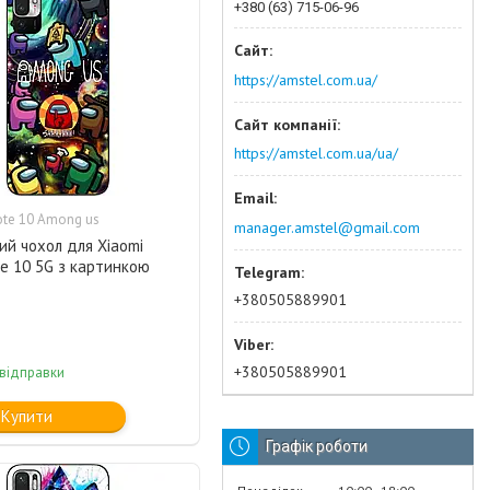
+380 (63) 715-06-96
https://amstel.com.ua/
https://amstel.com.ua/ua/
te 10 Among us
manager.amstel@gmail.com
ий чохол для Xiaomi
e 10 5G з картинкою
+380505889901
+380505889901
 відправки
Купити
Графік роботи