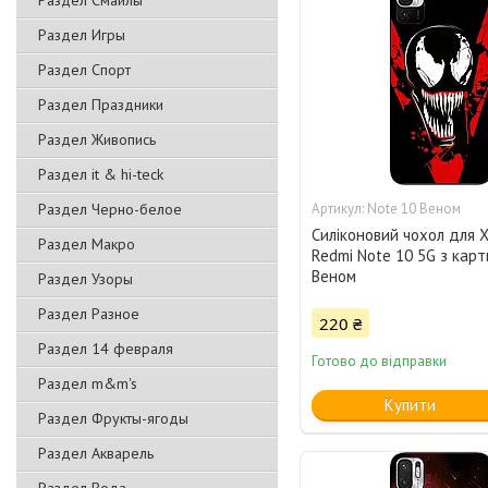
Раздел Смайлы
Раздел Игры
Раздел Спорт
Раздел Праздники
Раздел Живопись
Раздел it & hi-teck
Раздел Черно-белое
Note 10 Веном
Силіконовий чохол для X
Раздел Макро
Redmi Note 10 5G з кар
Веном
Раздел Узоры
Раздел Разное
220 ₴
Раздел 14 февраля
Готово до відправки
Раздел m&m's
Купити
Раздел Фрукты-ягоды
Раздел Акварель