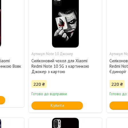
Note 10 Джокер
No
iaomi
Силіконовий чохол для Xiaomi
Силіконов
тинкою Вовк
Redmi Note 10 5G з картинкою
Redmi Not
Джокер з картою
Єдиноріг
220 ₴
220 ₴
Готово до відправки
Готово до
Купити