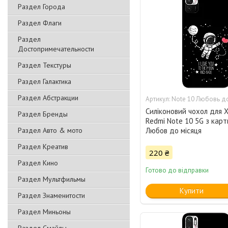
Раздел Города
Раздел Флаги
Раздел
Достопримечательности
Раздел Текстуры
Раздел Галактика
Раздел Абстракции
Note 10 Любовь д
Силіконовий чохол для X
Раздел Бренды
Redmi Note 10 5G з кар
Раздел Авто & мото
Любов до місяця
Раздел Креатив
220 ₴
Раздел Кино
Готово до відправки
Раздел Мультфильмы
Купити
Раздел Знаменитости
Раздел Миньоны