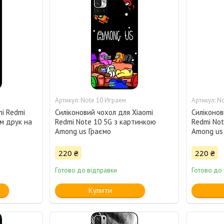
Note 10 Играем
No
mi Redmi
Силіконовий чохол для Xiaomi
Силіконов
ям друк на
Redmi Note 10 5G з картинкою
Redmi Not
Among us Граємо
Among us
220 ₴
220 ₴
Готово до відправки
Готово до
Купити