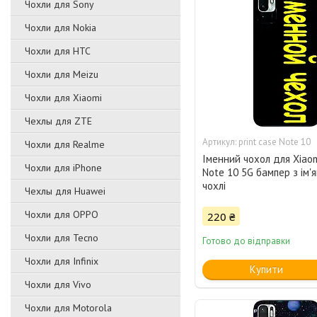
Чохли для Sony
Чохли для Nokia
Чохли для HTC
Чохли для Meizu
Чохли для Xiaomi
Чехлы для ZTE
print case Note 10
Чохли для Realme
Іменний чохол для Xiao
Чохли для iPhone
Note 10 5G бампер з ім'
чохлі
Чехлы для Huawei
Чохли для OPPO
220 ₴
Чохли для Tecno
Готово до відправки
Чохли для Infinix
Купити
Чохли для Vivo
Чохли для Motorola