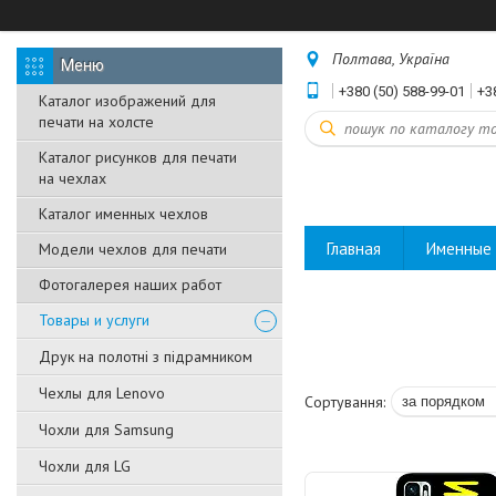
Полтава, Україна
+380 (50) 588-99-01
+3
Каталог изображений для
печати на холсте
Каталог рисунков для печати
на чехлах
Каталог именных чехлов
Главная
Именные 
Модели чехлов для печати
Фотогалерея наших работ
Товары и услуги
Друк на полотні з підрамником
Чехлы для Lenovo
Чохли для Samsung
Чохли для LG