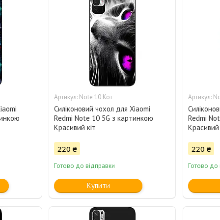
Note 10 Кот
No
iaomi
Силіконовий чохол для Xiaomi
Силіконов
тинкою
Redmi Note 10 5G з картинкою
Redmi Not
Красивий кіт
Красивий
220 ₴
220 ₴
Готово до відправки
Готово до
Купити