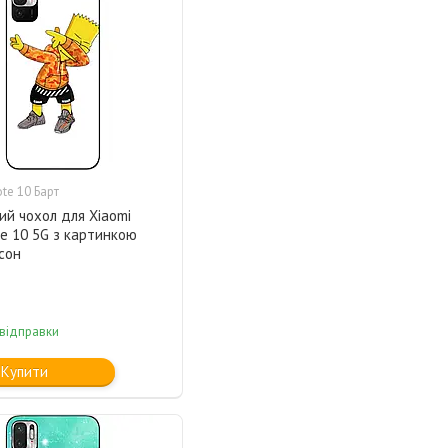
te 10 Барт
ий чохол для Xiaomi
e 10 5G з картинкою
сон
 відправки
Купити