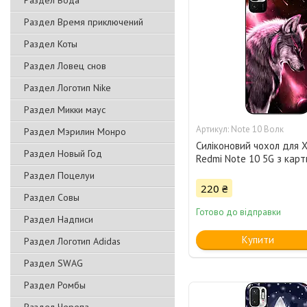
Раздел Вода
Раздел Время приключений
Раздел Коты
Раздел Ловец снов
Раздел Логотип Nike
Раздел Микки маус
Note 10 Волк
Раздел Мэрилин Монро
Силіконовий чохол для X
Раздел Новый Год
Redmi Note 10 5G з кар
Раздел Поцелуи
220 ₴
Раздел Совы
Готово до відправки
Раздел Надписи
Купити
Раздел Логотип Adidas
Раздел SWAG
Раздел Ромбы