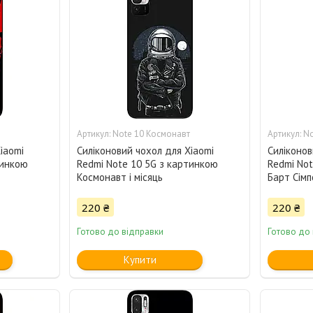
Note 10 Космонавт
No
iaomi
Силіконовий чохол для Xiaomi
Силіконов
тинкою
Redmi Note 10 5G з картинкою
Redmi Not
Космонавт і місяць
Барт Сімп
220 ₴
220 ₴
Готово до відправки
Готово до
Купити