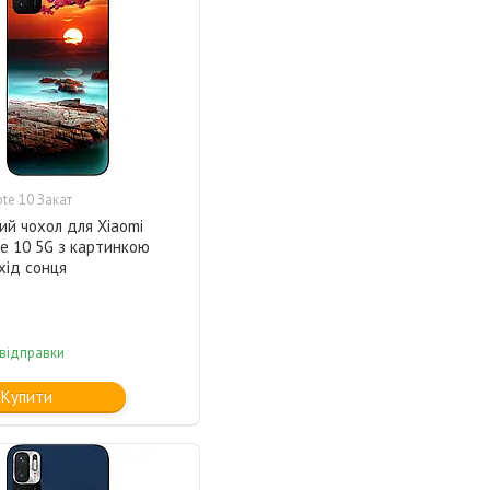
te 10 Закат
ий чохол для Xiaomi
e 10 5G з картинкою
хід сонця
 відправки
Купити