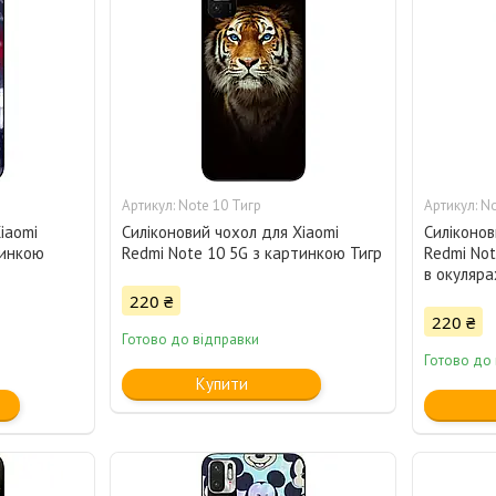
Note 10 Тигр
No
iaomi
Силіконовий чохол для Xiaomi
Силіконов
тинкою
Redmi Note 10 5G з картинкою Тигр
Redmi Not
в окуляра
220 ₴
220 ₴
Готово до відправки
Готово до
Купити