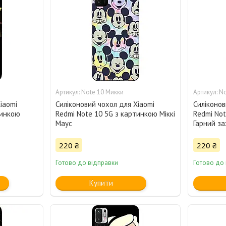
Note 10 Микки
No
iaomi
Силіконовий чохол для Xiaomi
Силіконов
тинкою
Redmi Note 10 5G з картинкою Міккі
Redmi Not
Маус
Гарний за
220 ₴
220 ₴
Готово до відправки
Готово до
Купити