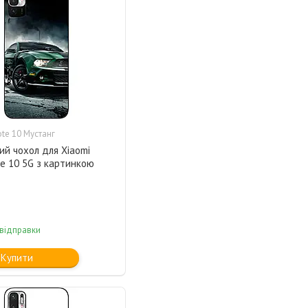
te 10 Мустанг
ий чохол для Xiaomi
e 10 5G з картинкою
 відправки
Купити