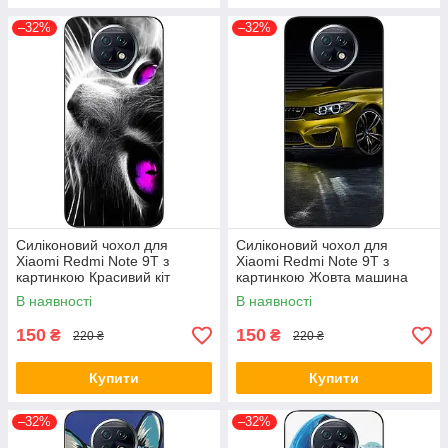
–32%
–32%
Силіконовий чохол для
Силіконовий чохол для
Xiaomi Redmi Note 9T з
Xiaomi Redmi Note 9T з
картинкою Красивий кіт
картинкою Жовта машина
В наявності
В наявності
150
150
₴
₴
220 ₴
220 ₴
Купити
Купити
–32%
–32%