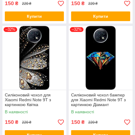
150
150
₴
₴
220 ₴
220 ₴
Купити
Купити
–32%
–32%
Силіконовий чохол для
Силіконовий чохол бампер
Xiaomi Redmi Note 9T з
для Xiaomi Redmi Note 9T з
картинкою Квітка
картинкою Діамант
В наявності
В наявності
150
150
₴
₴
220 ₴
220 ₴