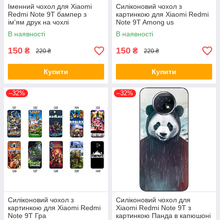
Іменний чохол для Xiaomi
Силіконовий чохол з
Redmi Note 9T бампер з
картинкою для Xiaomi Redmi
ім'ям друк на чохлі
Note 9T Among us
В наявності
В наявності
150
150
₴
₴
220 ₴
220 ₴
Купити
Купити
–32%
–32%
Силіконовий чохол з
Силіконовий чохол для
картинкою для Xiaomi Redmi
Xiaomi Redmi Note 9T з
Note 9T Гра
картинкою Панда в капюшоні