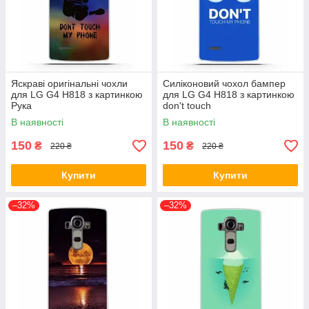
Яскраві оригінальні чохли
Силіконовий чохол бампер
для LG G4 H818 з картинкою
для LG G4 H818 з картинкою
Рука
don't touch
В наявності
В наявності
150
150
₴
₴
220 ₴
220 ₴
Купити
Купити
–32%
–32%