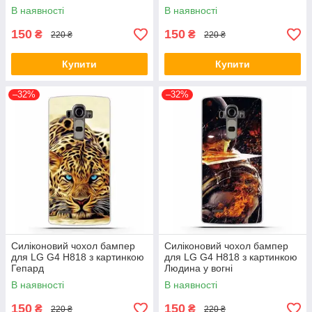
В наявності
В наявності
150
150
₴
₴
220 ₴
220 ₴
Купити
Купити
–32%
–32%
Силіконовий чохол бампер
Силіконовий чохол бампер
для LG G4 H818 з картинкою
для LG G4 H818 з картинкою
Гепард
Людина у вогні
В наявності
В наявності
150
150
₴
₴
220 ₴
220 ₴