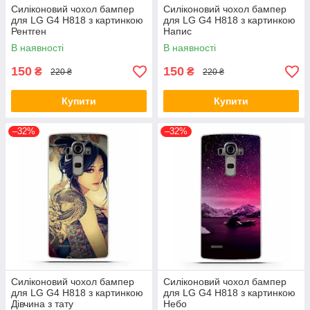
Силіконовий чохол бампер
Силіконовий чохол бампер
для LG G4 H818 з картинкою
для LG G4 H818 з картинкою
Рентген
Напис
В наявності
В наявності
150
150
₴
₴
220 ₴
220 ₴
Купити
Купити
–32%
–32%
Силіконовий чохол бампер
Силіконовий чохол бампер
для LG G4 H818 з картинкою
для LG G4 H818 з картинкою
Дівчина з тату
Небо