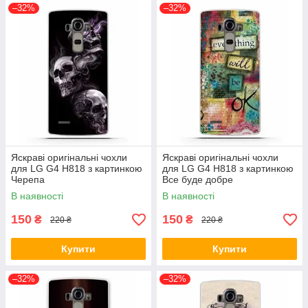
–32%
–32%
Яскраві оригінальні чохли
Яскраві оригінальні чохли
для LG G4 H818 з картинкою
для LG G4 H818 з картинкою
Черепа
Все буде добре
В наявності
В наявності
150
150
₴
₴
220 ₴
220 ₴
Купити
Купити
–32%
–32%