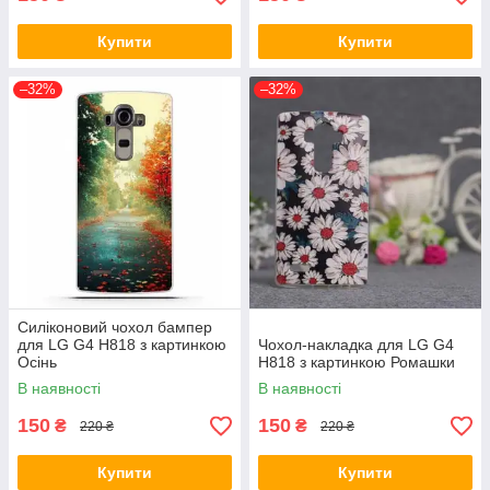
Купити
Купити
–32%
–32%
Силіконовий чохол бампер
для LG G4 H818 з картинкою
Чохол-накладка для LG G4
Осінь
H818 з картинкою Ромашки
В наявності
В наявності
150
150
₴
₴
220 ₴
220 ₴
Купити
Купити