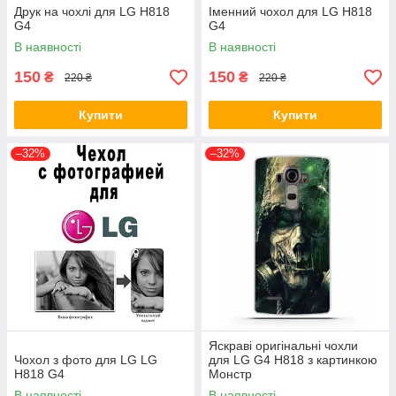
Друк на чохлі для LG H818
Іменний чохол для LG H818
G4
G4
В наявності
В наявності
150
150
₴
₴
220 ₴
220 ₴
Купити
Купити
–32%
–32%
Яскраві оригінальні чохли
Чохол з фото для LG LG
для LG G4 H818 з картинкою
H818 G4
Монстр
В наявності
В наявності