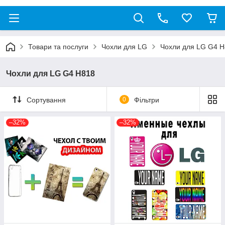
Товари та послуги
Чохли для LG
Чохли для LG G4 
Чохли для LG G4 H818
Сортування
0
Фільтри
–32%
–32%