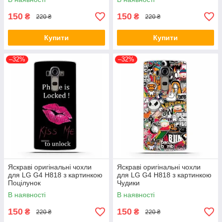
150
150
₴
₴
220 ₴
220 ₴
Купити
Купити
–32%
–32%
Яскраві оригінальні чохли
Яскраві оригінальні чохли
для LG G4 H818 з картинкою
для LG G4 H818 з картинкою
Поцілунок
Чудики
В наявності
В наявності
150
150
₴
₴
220 ₴
220 ₴