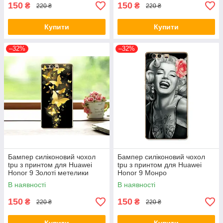
150
150
₴
₴
220 ₴
220 ₴
Купити
Купити
–32%
–32%
Бампер силіконовий чохол
Бампер силіконовий чохол
tpu з принтом для Huawei
tpu з принтом для Huawei
Honor 9 Золоті метелики
Honor 9 Монро
В наявності
В наявності
150
150
₴
₴
220 ₴
220 ₴