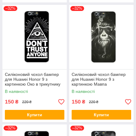
–32%
–32%
Силіконовий чохол бампер
Силіконовий чохол бампер
для Huawei Honor 9 з
для Huawei Honor 9 з
картинкою Око в трикутнику
картинкою Мавпа
В наявності
В наявності
150
150
₴
₴
220 ₴
220 ₴
Купити
Купити
–32%
–32%