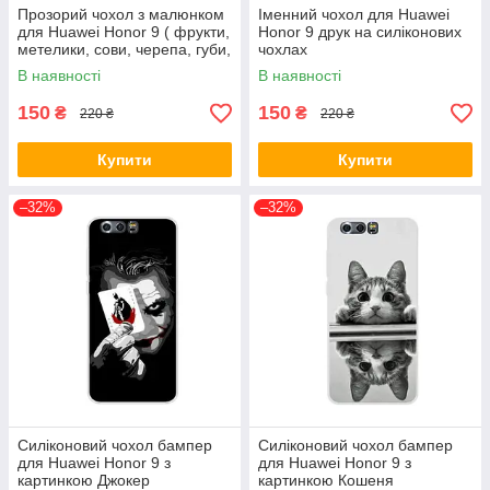
Прозорий чохол з малюнком
Іменний чохол для Huawei
для Huawei Honor 9 ( фрукти,
Honor 9 друк на силіконових
метелики, сови, черепа, губи,
чохлах
тварини )
В наявності
В наявності
150
150
₴
₴
220 ₴
220 ₴
Купити
Купити
–32%
–32%
Силіконовий чохол бампер
Силіконовий чохол бампер
для Huawei Honor 9 з
для Huawei Honor 9 з
картинкою Джокер
картинкою Кошеня