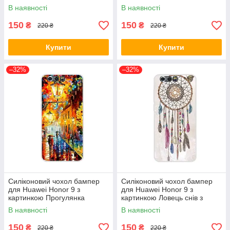
В наявності
В наявності
150
150
₴
₴
220 ₴
220 ₴
Купити
Купити
–32%
–32%
Силіконовий чохол бампер
Силіконовий чохол бампер
для Huawei Honor 9 з
для Huawei Honor 9 з
картинкою Прогулянка
картинкою Ловець снів з
метеликом
В наявності
В наявності
150
150
₴
₴
220 ₴
220 ₴