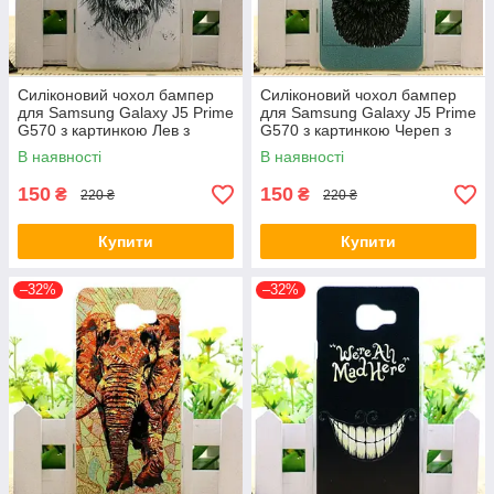
Силіконовий чохол бампер
Силіконовий чохол бампер
для Samsung Galaxy J5 Prime
для Samsung Galaxy J5 Prime
G570 з картинкою Лев з
G570 з картинкою Череп з
пов'язкою
бородою
В наявності
В наявності
150
150
₴
₴
220 ₴
220 ₴
Купити
Купити
–32%
–32%