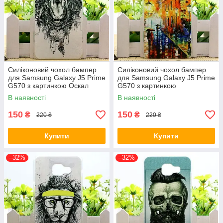
Силіконовий чохол бампер
Силіконовий чохол бампер
для Samsung Galaxy J5 Prime
для Samsung Galaxy J5 Prime
G570 з картинкою Оскал
G570 з картинкою
лева
Прогулянка
В наявності
В наявності
150
150
₴
₴
220 ₴
220 ₴
Купити
Купити
–32%
–32%