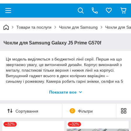
Товари та послуги
Чохли для Samsung
Чохли для Sa
Чохли для Samsung Galaxy J5 Prime G570f
Ця модель виділяється з бюджетної лінії серії. Перше на що
звертаємо увагу, це витончений дизайн. Корпус виконаний з
металу, пластикові тільки верхня і нижня лінії на корпусі.
Випущений гаджет всього в двох колірних варіаціях –
синьому і рожевому. Камера робить гарні знімки, селфи на 5
мп, а основна на 13 з усіма прибамбасами.
Показати все
Порівняно з попереднім варіантом моделі дисплей зазнав
змін, тепер зображення видається не Super Аmoled екрані.
Бонусом цієї моделі є сканер відбитків пальців для захисту
Сортування
0
Фільтри
ваших даних.
Телефон характеризується відмінним відгуком сенсора і
–32%
–32%
виконанням команд користувача. Швидкодія забезпечується