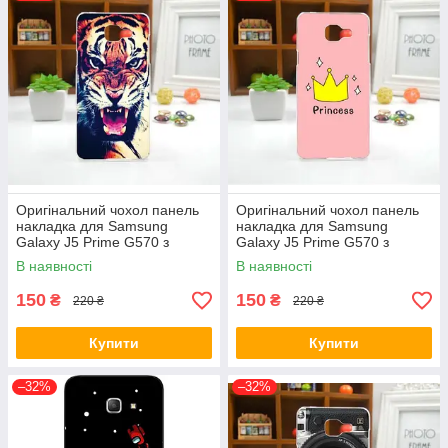
Оригінальний чохол панель
Оригінальний чохол панель
накладка для Samsung
накладка для Samsung
Galaxy J5 Prime G570 з
Galaxy J5 Prime G570 з
картинкою Тигр
картинкою Принцеса
В наявності
В наявності
150
150
₴
₴
220 ₴
220 ₴
Купити
Купити
–32%
–32%