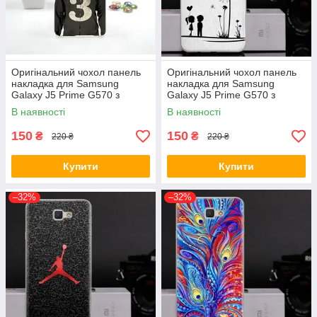
Оригінальний чохол панель
Оригінальний чохол панель
накладка для Samsung
накладка для Samsung
Galaxy J5 Prime G570 з
Galaxy J5 Prime G570 з
картинкою Панда
картинкою Кульбаба
В наявності
В наявності
150
150
₴
₴
220 ₴
220 ₴
Купити
Купити
–32%
–32%