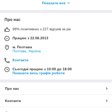
Показати все
индивидуальность. А за счет специальной фактуры
материала обеспечивается дополнительная защита, как
внешних частей телефона, так и внутренней микросхемы.
Чохол має всі технологічні отвори, тому використання
Про нас
телефону в чохлі буде зручним.
98% позитивних з 227 відгуків за рік
Працює з 22.06.2013
м. Полтава
Полтава, Україна
Контакти
Сьогодні працює з 10:00 до 18:00
Показати весь графік роботи
Про нас
Контакти