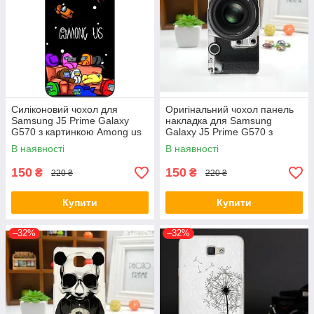
Силіконовий чохол для
Оригінальний чохол панель
Samsung J5 Prime Galaxy
накладка для Samsung
G570 з картинкою Among us
Galaxy J5 Prime G570 з
картинкою Фотоапарат
В наявності
В наявності
150
150
₴
₴
220 ₴
220 ₴
Купити
Купити
–32%
–32%