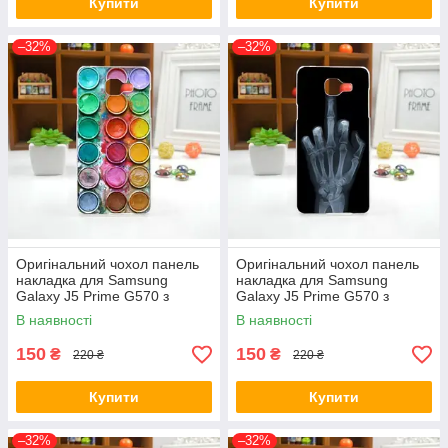
Купити
Купити
–32%
–32%
Оригінальний чохол панель
Оригінальний чохол панель
накладка для Samsung
накладка для Samsung
Galaxy J5 Prime G570 з
Galaxy J5 Prime G570 з
картинкою Фарби
картинкою Рентген
В наявності
В наявності
150
150
₴
₴
220 ₴
220 ₴
Купити
Купити
–32%
–32%