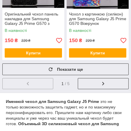
Оригінальний чохол панель
Чохол з картинкою (силікон)
накладка для Samsung
для Samsung Galaxy J5 Prime
Galaxy J5 Prime G570 з
G570 Візерунок
картинкою Баскетбол
В наявності
В наявності
150
150
₴
₴
220 ₴
220 ₴
Купити
Купити
Показати ще
1
/ 5
Именной чехол для Samsung Galaxy J5 Prime
это не
только возможность защитить гаджет, но и по максимуму
персонифицировать его. Пришлите нам картинку либо свои
инициалы и уже через час ваш уникальный чехол будет
готов.
Объемный 3D силиконовый чехол для Samsung
Galaxy J5 Prime
это еще один вариант проявить свою