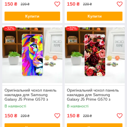
150
150
₴
₴
220 ₴
220 ₴
Купити
Купити
–32%
–32%
Оригінальний чохол панель
Оригінальний чохол панель
накладка для Samsung
накладка для Samsung
Galaxy J5 Prime G570 з
Galaxy J5 Prime G570 з
картинкою Кольоровий лев
картинкою Троянди
В наявності
В наявності
150
150
₴
₴
220 ₴
220 ₴