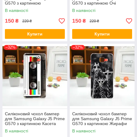
G570 з картинкою
G570 з картинкою Очі
Попелюшка
В наявності
В наявності
150
150
₴
₴
220 ₴
220 ₴
Купити
Купити
–32%
–32%
Силіконовий чохол бампер
Силіконовий чохол бампер
для Samsung Galaxy J5 Prime
для Samsung Galaxy J5 Prime
G570 з картинкою Касета
G570 з картинкою Жирафи
В наявності
В наявності