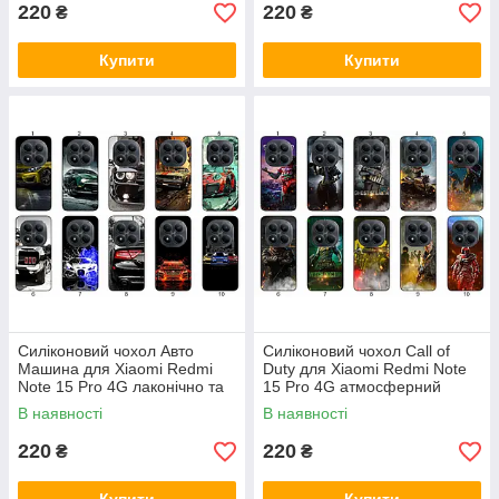
220
220
₴
₴
Купити
Купити
Силіконовий чохол Авто
Силіконовий чохол Call of
Машина для Xiaomi Redmi
Duty для Xiaomi Redmi Note
Note 15 Pro 4G лаконічно та
15 Pro 4G атмосферний
динамічно
геймерський принт і захист
В наявності
В наявності
220
220
₴
₴