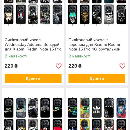
Силіконовий чохол
Силіконовий чохол із
Wednesday Addams Венздей
черепом для Xiaomi Redmi
для Xiaomi Redmi Note 15 Pro
Note 15 Pro 4G брутальний
4G темна естетика та
акцент і захист
В наявності
В наявності
мінімалізм
220
220
₴
₴
Купити
Купити