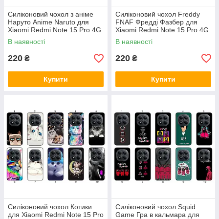
Силіконовий чохол з аніме
Силіконовий чохол Freddy
Наруто Anime Naruto для
FNAF Фредді Фазбер для
Xiaomi Redmi Note 15 Pro 4G
Xiaomi Redmi Note 15 Pro 4G
вислови свою фанатську
атмосферний принт і захист
В наявності
В наявності
любов
220
220
₴
₴
Купити
Купити
Силіконовий чохол Котики
Силіконовий чохол Squid
для Xiaomi Redmi Note 15 Pro
Game Гра в кальмара для