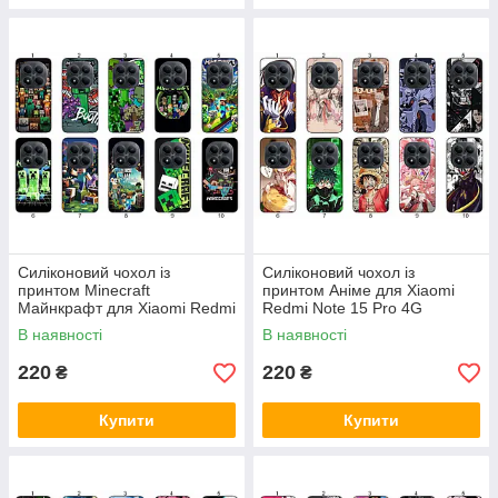
Силіконовий чохол із
Силіконовий чохол із
принтом Minecraft
принтом Аніме для Xiaomi
Майнкрафт для Xiaomi Redmi
Redmi Note 15 Pro 4G
Note 15 Pro 4G захист в
виразити свою фанатську
В наявності
В наявності
ігровому стилі
любов до Аніме
220
220
₴
₴
Купити
Купити