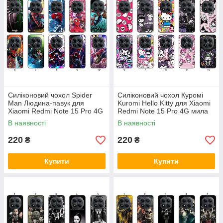
Силіконовий чохол Spider
Силіконовий чохол Куромі
Man Людина-павук для
Kuromi Hello Kitty для Xiaomi
Xiaomi Redmi Note 15 Pro 4G
Redmi Note 15 Pro 4G мила
комікс стиль і захист
естетика з зухвалим
В наявності
В наявності
акцентом
220
220
₴
₴
Купити
Купити