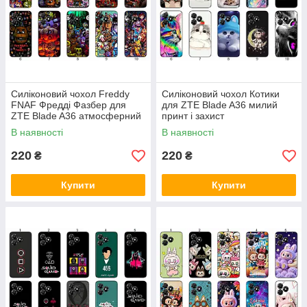
Силіконовий чохол Freddy
Силіконовий чохол Котики
FNAF Фредді Фазбер для
для ZTE Blade A36 милий
ZTE Blade A36 атмосферний
принт і захист
принт і захист
В наявності
В наявності
220
220
₴
₴
Купити
Купити