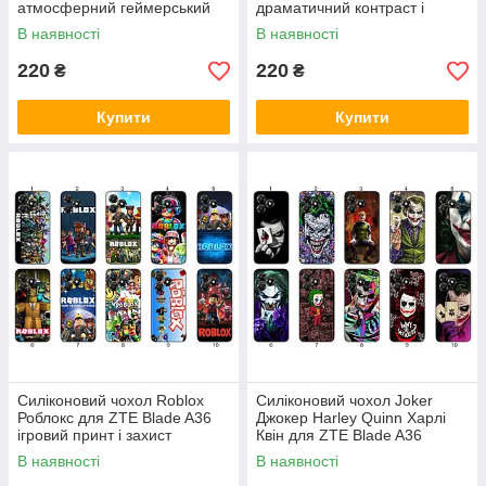
атмосферний геймерський
драматичний контраст і
принт і захист
захист
В наявності
В наявності
220
220
₴
₴
Купити
Купити
Силіконовий чохол Roblox
Силіконовий чохол Joker
Роблокс для ZTE Blade A36
Джокер Harley Quinn Харлі
ігровий принт і захист
Квін для ZTE Blade A36
харизма та захист
В наявності
В наявності