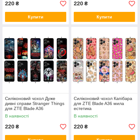
220
220
₴
₴
Купити
Купити
Силіконовий чохол Дуже
Силіконовий чохол Капібара
дивні справи Stranger Things
для ZTE Blade A36 мила
для ZTE Blade A36
естетика
фантастичний дизайн і
В наявності
В наявності
надійний захист
220
220
₴
₴