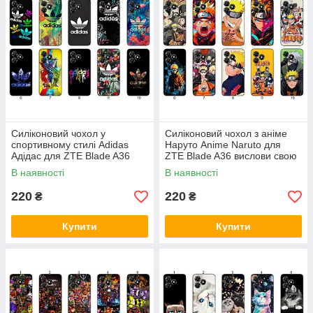
Силіконовий чохол у
Силіконовий чохол з аніме
спортивному стилі Adidas
Наруто Anime Naruto для
Адідас для ZTE Blade A36
ZTE Blade A36 вислови свою
лаконічно та динамічно
фанатську любов
В наявності
В наявності
220
220
₴
₴
Купити
Купити