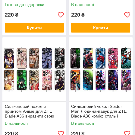
A36 захист в ігровому стилі
Готово до відправки
В наявності
220
220
₴
₴
Купити
Купити
Силіконовий чохол із
Силіконовий чохол Spider
принтом Аніме для ZTE
Man Людина-павук для ZTE
Blade A36 виразити свою
Blade A36 комікс стиль і
фанатську любов до Аніме
захист
В наявності
В наявності
220
220
₴
₴