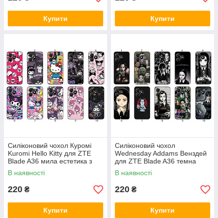
Купити
Купити
Силіконовий чохол Куромі
Силіконовий чохол
Kuromi Hello Kitty для ZTE
Wednesday Addams Венздей
Blade A36 мила естетика з
для ZTE Blade A36 темна
зухвалим акцентом
естетика та мінімалізм
В наявності
В наявності
220
220
₴
₴
Купити
Купити