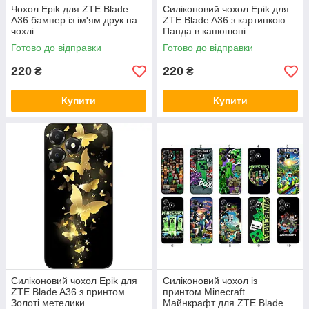
Чохол Epik для ZTE Blade
Силіконовий чохол Epik для
A36 бампер із ім'ям друк на
ZTE Blade A36 з картинкою
чохлі
Панда в капюшоні
Готово до відправки
Готово до відправки
220
220
₴
₴
Купити
Купити
Силіконовий чохол Epik для
Силіконовий чохол із
ZTE Blade A36 з принтом
принтом Minecraft
Золоті метелики
Майнкрафт для ZTE Blade