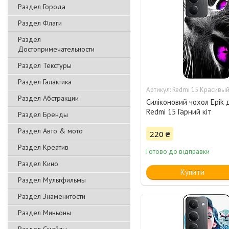
Раздел Города
Раздел Флаги
Раздел
Достопримечательности
Раздел Текстуры
Раздел Галактика
Redmi 15 Красивый
Раздел Абстракции
Силіконовий чохол Epik 
Redmi 15 Гарний кіт
Раздел Бренды
Раздел Авто & мото
220 ₴
Раздел Креатив
Готово до відправки
Раздел Кино
Купити
Раздел Мультфильмы
Раздел Знаменитости
Раздел Миньоны