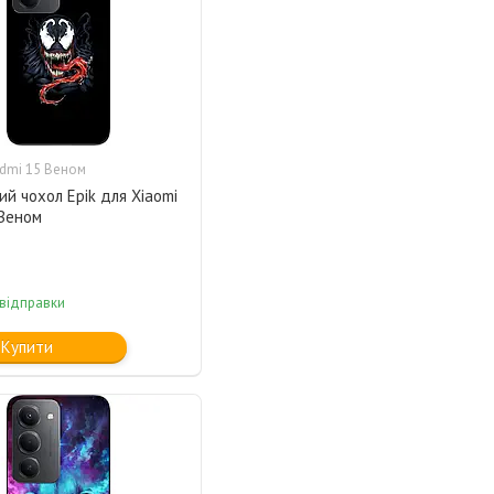
dmi 15 Веном
ий чохол Epik для Xiaomi
 Веном
 відправки
Купити