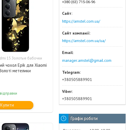
+380 (63) 715-06-96
https://amstel.com.ua/
https://amstel.com.ua/ua/
dmi 15 Золотые бабочки
manager.amstel@gmail.com
ий чохол Epik для Xiaomi
Золоті метелики
+380505889901
 відправки
+380505889901
Купити
Графік роботи