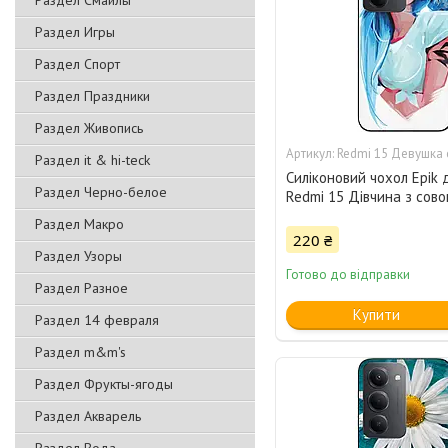
Раздел Смайлы
Раздел Игры
Раздел Спорт
Раздел Праздники
Раздел Живопись
Redmi 15 Девушка 
Раздел it & hi-teck
Силіконовий чохол Epik 
Раздел Черно-белое
Redmi 15 Дівчина з сов
Раздел Макро
220 ₴
Раздел Узоры
Готово до відправки
Раздел Разное
Купити
Раздел 14 февраля
Раздел m&m's
Раздел Фрукты-ягоды
Раздел Акварель