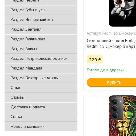
Раздел Черепа
Раздел Губы и усы
Раздел Чеширский кот
Раздел Зентангл
Redmi 15 Джокер с
Раздел Гапчинская
Силіконовий чохол Epik 
Redmi 15 Джокер з кар
Раздел Анимэ
Раздел Петриковские росписи
220 ₴
Раздел Мандала
Готово до відправки
Раздел Векторные чехлы
Купити
О нас
Отзывы
Доставка и оплата
Статьи
Новости компании