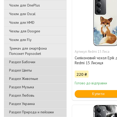
Чохли для OnePlus
Чохли для Oscal
Чохли для HMD
Чехлы для Doogee
Чохли для Fly
Тримач для смартфона
Redmi 15 Лиса
Попсокет Popsocket
Силіконовий чохол Epik 
Раздел Бабочки
Redmi 15 Лисиця
Раздел Цветы
220 ₴
Раздел Животные
Готово до відправки
Раздел Музыка
Купити
Раздел Любовь
Раздел Украина
Раздел Природа и пейзажи