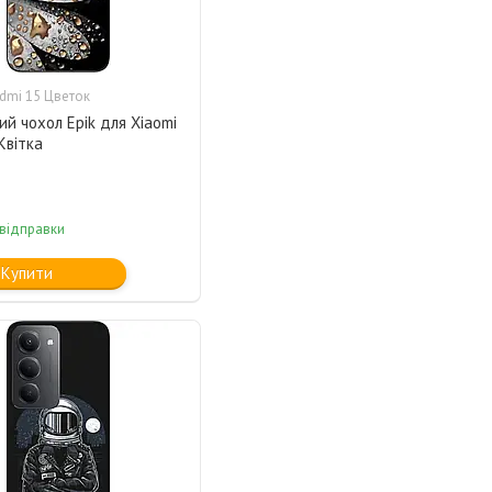
dmi 15 Цветок
ий чохол Epik для Xiaomi
Квітка
 відправки
Купити