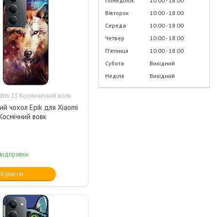
Понеділок
10:00
18:00
Вівторок
10:00
18:00
Середа
10:00
18:00
Четвер
10:00
18:00
Пʼятниця
10:00
18:00
Субота
Вихідний
Неділя
Вихідний
dmi 15 Космический волк
ий чохол Epik для Xiaomi
Космічний вовк
 відправки
Купити