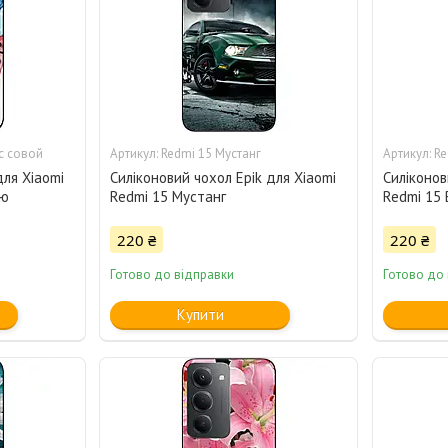
с совой
Redmi 15 Мустанг
Re
для Xiaomi
Силіконовий чохол Epik для Xiaomi
Силіконов
ою
Redmi 15 Мустанг
Redmi 15
220 ₴
220 ₴
Готово до відправки
Готово до
Купити