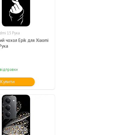
dmi 15 Рука
ий чохол Epik для Xiaomi
Рука
 відправки
Купити