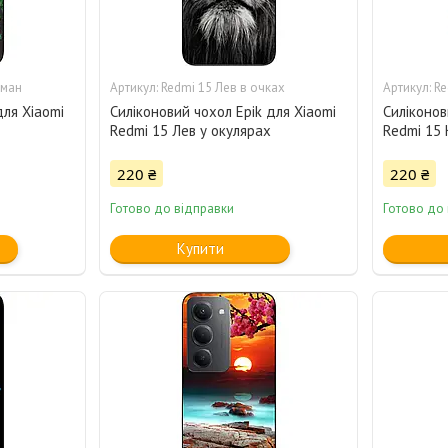
аман
Redmi 15 Лев в очках
Re
для Xiaomi
Силіконовий чохол Epik для Xiaomi
Силіконов
Redmi 15 Лев у окулярах
Redmi 15 
220 ₴
220 ₴
Готово до відправки
Готово до
Купити