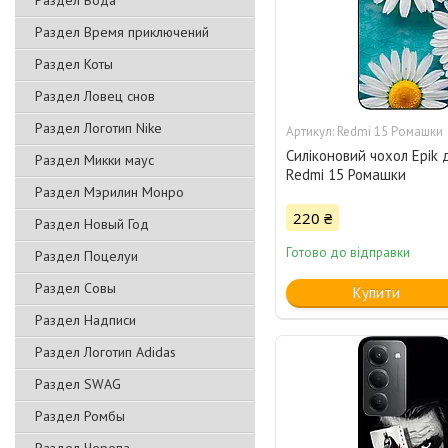
Раздел Вода
Раздел Время приключений
Раздел Коты
Раздел Ловец снов
Раздел Логотип Nike
Redmi 15 Ромашки
Силіконовий чохол Epik 
Раздел Микки маус
Redmi 15 Ромашки
Раздел Мэрилин Монро
220 ₴
Раздел Новый Год
Готово до відправки
Раздел Поцелуи
Раздел Совы
Купити
Раздел Надписи
Раздел Логотип Adidas
Раздел SWAG
Раздел Ромбы