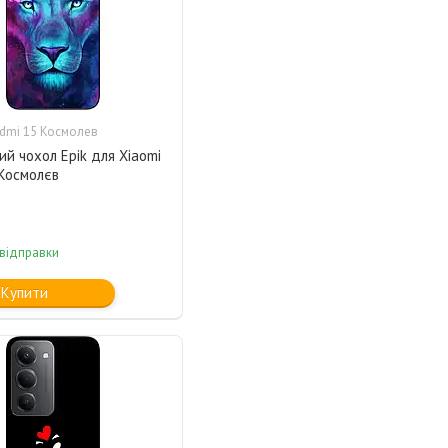
dmi 15 Космолев
ий чохол Epik для Xiaomi
 Космолєв
 відправки
Купити