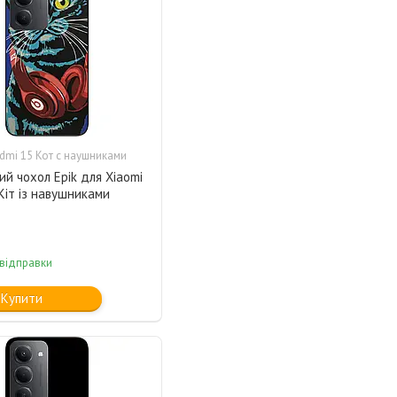
dmi 15 Кот с наушниками
ий чохол Epik для Xiaomi
Кіт із навушниками
 відправки
Купити