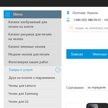
Полтава, Україна
+380 (50) 588-99-01
+3
Каталог изображений для
печати на холсте
Каталог рисунков для печати
на чехлах
Каталог именных чехлов
Главная
Именные 
Модели чехлов для печати
Фотогалерея наших работ
Товары и услуги
Друк на полотні з підрамником
Чехлы для Lenovo
Чохли для Samsung
Чохли для LG