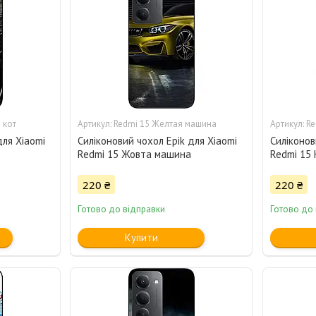
 кот
Redmi 15 Желтая машина
Re
для Xiaomi
Силіконовий чохол Epik для Xiaomi
Силіконов
Redmi 15 Жовта машина
Redmi 15 
220 ₴
220 ₴
Готово до відправки
Готово до
Купити