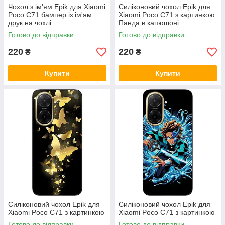
Чохол з ім'ям Epik для Xiaomi
Силіконовий чохол Epik для
Poco C71 бампер із ім'ям
Xiaomi Poco C71 з картинкою
друк на чохлі
Панда в капюшоні
Готово до відправки
Готово до відправки
220
220
₴
₴
Купити
Купити
Силіконовий чохол Epik для
Силіконовий чохол Epik для
Xiaomi Poco C71 з картинкою
Xiaomi Poco C71 з картинкою
Готово до відправки
Готово до відправки