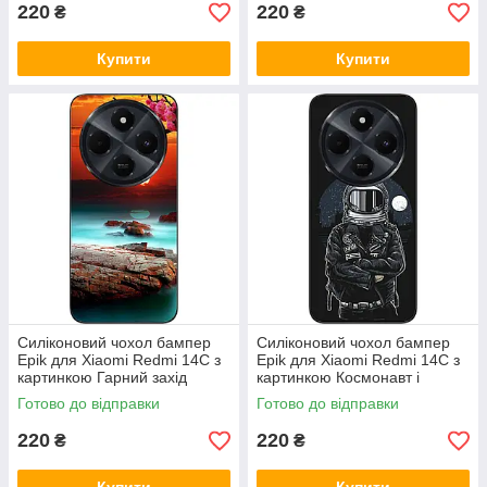
220
220
₴
₴
Купити
Купити
Силіконовий чохол бампер
Силіконовий чохол бампер
Epik для Xiaomi Redmi 14C з
Epik для Xiaomi Redmi 14C з
картинкою Гарний захід
картинкою Космонавт і
сонця
місяць
Готово до відправки
Готово до відправки
220
220
₴
₴