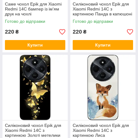
Саме чохол Epik для Xiaomi
Силіконовий чохол Epik для
Redmi 14C бампер із ім'ям
Xiaomi Redmi 14C з
друк на чохлі
картинкою Панда в капюшоні
Готово до відправки
Готово до відправки
220
220
₴
₴
Купити
Купити
Силіконовий чохол Epik для
Силіконовий чохол Epik для
Xiaomi Redmi 14C з
Xiaomi Redmi 14C з
картинкою Золоті метелики
картинкою Лиса