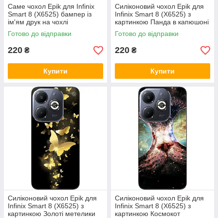
Саме чохол Epik для Infinix
Силіконовий чохол Epik для
Smart 8 (X6525) бампер із
Infinix Smart 8 (X6525) з
ім'ям друк на чохлі
картинкою Панда в капюшоні
Готово до відправки
Готово до відправки
220
220
₴
₴
Купити
Купити
Силіконовий чохол Epik для
Силіконовий чохол Epik для
Infinix Smart 8 (X6525) з
Infinix Smart 8 (X6525) з
картинкою Золоті метелики
картинкою Космокот