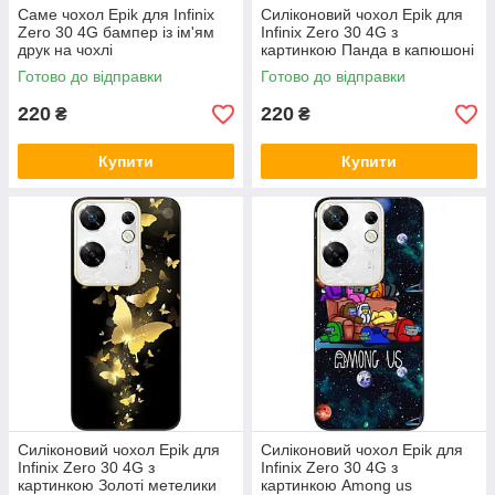
Саме чохол Epik для Infinix
Силіконовий чохол Epik для
Zero 30 4G бампер із ім'ям
Infinix Zero 30 4G з
друк на чохлі
картинкою Панда в капюшоні
Готово до відправки
Готово до відправки
220
220
₴
₴
Купити
Купити
Силіконовий чохол Epik для
Силіконовий чохол Epik для
Infinix Zero 30 4G з
Infinix Zero 30 4G з
картинкою Золоті метелики
картинкою Among us