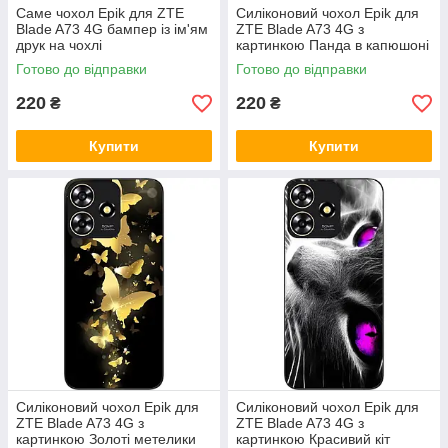
Саме чохол Epik для ZTE
Силіконовий чохол Epik для
Blade A73 4G бампер із ім'ям
ZTE Blade A73 4G з
друк на чохлі
картинкою Панда в капюшоні
Готово до відправки
Готово до відправки
220
220
₴
₴
Купити
Купити
Силіконовий чохол Epik для
Силіконовий чохол Epik для
ZTE Blade A73 4G з
ZTE Blade A73 4G з
картинкою Золоті метелики
картинкою Красивий кіт