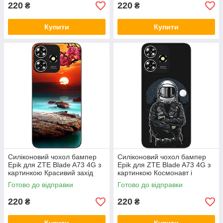
220
220
₴
₴
Купити
Купити
Силіконовий чохол бампер
Силіконовий чохол бампер
Epik для ZTE Blade A73 4G з
Epik для ZTE Blade A73 4G з
картинкою Красивий захід
картинкою Космонавт і
місяць
Готово до відправки
Готово до відправки
220
220
₴
₴